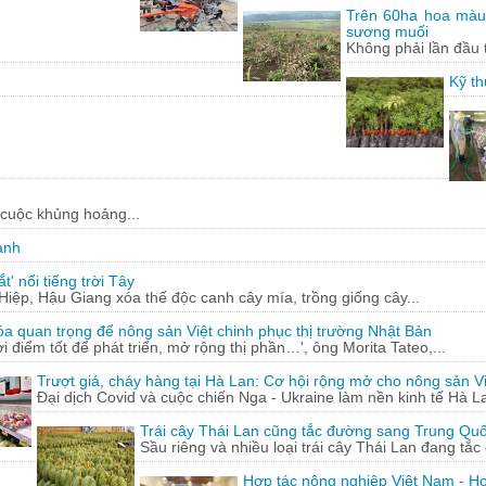
Trên 60ha hoa màu
sương muối
Không phải lần đầu 
Kỹ th
 cuộc khủng hoảng...
ạnh
' nổi tiếng trời Tây
ệp, Hậu Giang xóa thế độc canh cây mía, trồng giống cây...
óa quan trọng để nông sản Việt chinh phục thị trường Nhật Bản
ời điểm tốt để phát triển, mở rộng thị phần…', ông Morita Tateo,...
Trượt giá, cháy hàng tại Hà Lan: Cơ hội rộng mở cho nông sản Vi
Đại dịch Covid và cuộc chiến Nga - Ukraine làm nền kinh tế Hà La
Trái cây Thái Lan cũng tắc đường sang Trung Qu
Sầu riêng và nhiều loại trái cây Thái Lan đang tắ
Hợp tác nông nghiệp Việt Nam - Ho