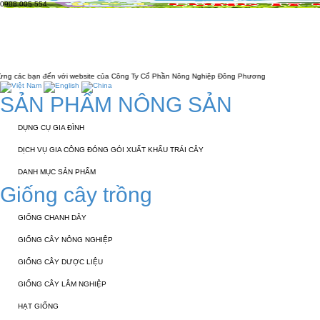
0908 005 554
TRANG CHỦ
GIỚI THIỆU
KỸ THUẬT 
LIÊN HỆ
n với website của Công Ty Cổ Phần Nông Nghiệp Đông Phương
SẢN PHẨM NÔNG SẢN
DỤNG CỤ GIA ĐÌNH
DỊCH VỤ GIA CÔNG ĐÓNG GÓI XUẤT KHẨU TRÁI CÂY
DANH MỤC SẢN PHẨM
Giống cây trồng
GIỐNG CHANH DÂY
GIỐNG CÂY NÔNG NGHIỆP
GIỐNG CÂY DƯỢC LIỆU
GIỐNG CÂY LÂM NGHIỆP
HẠT GIỐNG