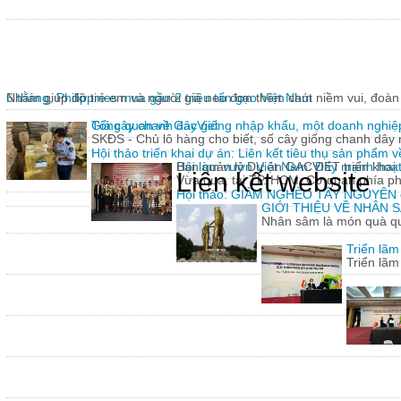
6 tháng, Philippines mua gần 2 triệu tấn gạo Việt Nam
Nhằm giúp đỡ trẻ em và người già neo đơn thêm chút niềm vui, đoàn 
Giả cây chanh dây giống nhập khẩu, một doanh nghiệp
Tổng quan về GacViet
SKĐS - Chủ lô hàng cho biết, số cây giống chanh dâ
Hội thảo triển khai dự án: Liên kết tiêu thụ sản phẩm 
Hội làm vườn Việt Nam: Đẩy mạnh hoạt 
Ban quản lý Dự án GACVIET triển khai: 
Liên kết website
Vừa qua, tại TP. HCM, Cơ quan phía p
Hội thảo: GIẢM NGHÈO TÂY NGUYÊN
GIỚI THIỆU VỀ NHÂN
Nhân sâm là món quà quý
Triển lã
Triển lã