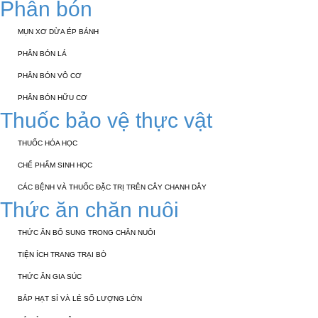
Phân bón
MỤN XƠ DỪA ÉP BÁNH
PHÂN BÓN LÁ
PHÂN BÓN VÔ CƠ
PHÂN BÓN HỮU CƠ
Thuốc bảo vệ thực vật
THUỐC HÓA HỌC
CHẾ PHẨM SINH HỌC
CÁC BỆNH VÀ THUỐC ĐẶC TRỊ TRÊN CÂY CHANH DÂY
Thức ăn chăn nuôi
THỨC ĂN BỔ SUNG TRONG CHĂN NUÔI
TIỆN ÍCH TRANG TRẠI BÒ
THỨC ĂN GIA SÚC
BẮP HẠT SỈ VÀ LẺ SỐ LƯỢNG LỚN