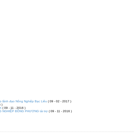
o lãnh đạo Nông Nghiệp Bạc Liêu
( 09 - 02 - 2017 )
 )
nh
( 09 - 11 - 2016 )
G NGHIỆP ĐÔNG PHƯƠNG tài trợ
( 09 - 11 - 2016 )