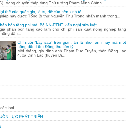
C), trong chuyến tháp tùng Thủ tướng Phạm Minh Chính...
ợi thế của quốc gia, là trụ đỡ của nền kinh tế
ghiệp này được Tổng Bí thư Nguyễn Phú Trọng nhấn mạnh trong...
hân bón tăng phi mã, Bộ NN-PTNT kiến nghị sửa luật
 giá phân bón tăng cao làm cho chi phí sản xuất nông nghiệp tăng
 nông dân...
Chỉ nuôi "bầy sâu" trên giàn, ăn lá như ranh này mà một
nông dân Lâm Đồng thu tiền tỷ
Mỗi tháng, gia đình anh Phạm Đức Tuyền, thôn Đồng Lạc
4, xã Đinh Lạc (huyện Di...
ác loại...
GUỒN LỰC PHÁT TRIỂN
g