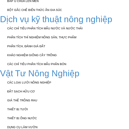
BẮP Ủ CHUA LÊN MEN
BỘT GẤC CHẾ BIẾN THỨC ĂN GIA SÚC
Dịch vụ kỹ thuật nông nghiệp
CÁC CHỈ TIÊU PHÂN TÍCH MẪU NƯỚC VÀ NƯỚC THẢI
PHÂN TÍCH THÍ NGHIỆM NÔNG SẢN, THỰC PHẨM
PHÂN TÍCH, ĐÁNH GIÁ ĐẤT
KHẢO NGHIỆM GIỐNG CÂY TRỒNG
CÁC CHỈ TIÊU PHÂN TÍCH MẪU PHÂN BÓN
Vật Tư Nông Nghiệp
CÁC LOẠI LƯỚI NÔNG NGHIỆP
ĐẤT SẠCH HỮU CƠ
GIÁ THỂ TRỒNG RAU
THIẾT BỊ TƯỚI
THIẾT BỊ ỐNG NƯỚC
DỤNG CỤ LÀM VƯỜN