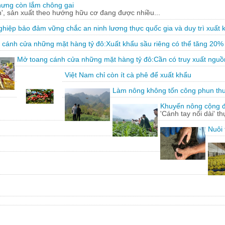
hưng còn lắm chông gai
, sản xuất theo hướng hữu cơ đang được nhiều...
hiệp bảo đảm vững chắc an ninh lương thực quốc gia và duy trì xuất 
 cánh cửa những mặt hàng tỷ đô:Xuất khẩu sầu riêng có thể tăng 20%
Mở toang cánh cửa những mặt hàng tỷ đô:Cần có truy xuất nguồ
Việt Nam chỉ còn ít cà phê để xuất khẩu
Làm nông không tốn công phun th
Khuyến nông cộng đồ
'Cánh tay nối dài' t
Nuôi 