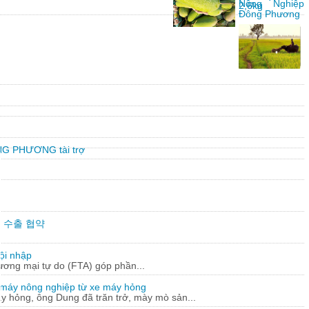
Nông Nghiệp
2,6kg
Đông Phương
G PHƯƠNG tài trợ
만불 수출 협약
ội nhập
hương mại tự do (FTA) góp phần...
 máy nông nghiệp từ xe máy hỏng
y hỏng, ông Dung đã trăn trở, mày mò sản...