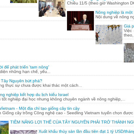
Chiều 11/5 (theo giờ Washington D
Nông nghiệp là một l
Nội dung về nông n
Giá p
Việc
theo,
 để phát triển 'tam nông'
diện những hạn chế, yếu...
 Tây Nguyên bứt phá?
g thực sự chưa được khai thác một cách...
nghiệp kết hợp du lịch kiểu Israel
tốt nghiệp đại học nhưng không chuyên ngành về nông nghiệp,...
Vietnam - Một địa chỉ tạo giống cây tin cậy
 Giống cây trồng Công nghệ cao - Seedling Vietnam tuyển chọn được c
TIỀM NĂNG LỢI THẾ CỦA TÂY NGUYÊN PHẢI TRỞ THÀNH N
Xuất khẩu thủy sản lần đầu tiên đạt 1 tỷ USD/thán