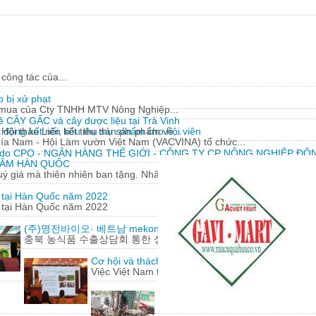
công tác của...
 bị xử phạt
y mua của Cty TNHH MTV Nông Nghiệp...
về CÂY GẤC và cây dược liệu tại Trà Vinh
động kết nối, tiêu thụ sản phẩm cho hội viên
Hội thảo Liên kết tiêu thụ sản phẩm về...
hía Nam - Hội Làm vườn Việt Nam (VACVINA) tổ chức...
 do CPO - NGÂN HÀNG THẾ GIỚI - CÔNG TY CP NÔNG NGHIỆP ĐÔN
 SÂM HÀN QUỐC
 giá mà thiên nhiên ban tặng. Nhân sâm có nguồn gốc từ...
m tại Hàn Quốc năm 2022
m tại Hàn Quốc năm 2022
(주)명전바이오· 베트남 mekong herbals corporation 기업 100
충북 농식품 수출상담회 통한 성과에 감사
Cơ hội và thách thức cho nông sản Việt Nam khi h
Việc Việt Nam tham gia hàng loạt các hiệp định t
Lão nông 'gàn' sáng chế hàng loạt
Từ những động cơ, phụ tùng xe má