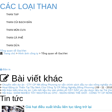
CÁC LOẠI THAN
THAN TẠP
THAN CỦI BẠCH ĐÀN
THAN MÙN CƯA
THAN CÀ PHÊ
THAN DỪA
Tổng quan về GacViet
Trang chủ
>
Hình ảnh công ty
> Tổng quan về GacViet
Bản in
Bài viết khác
Chuyên viên dự án - CTY CP NN đông Phương tư vấn chính sách đầu tư vào nông nghiệp ch
Hoạt Động từ Thiện Tại Tây Ninh Của Công Ty CP Nông Nghiệp Đông Phương
( 09 - 11 - 2016
Hội thảo triển khai dự án: Liên kết tiêu thụ sản phẩm về CÂY GẤC và cây dược liệu tại Trà Vi
Hội thảo: GIẢM NGHÈO TÂY NGUYÊN do CPO - NGÂN HÀNG THẾ GIỚI - CÔNG TY CP NÔN
Tin tức
Giá hạt điều xuất khẩu liên tục tăng trở lại