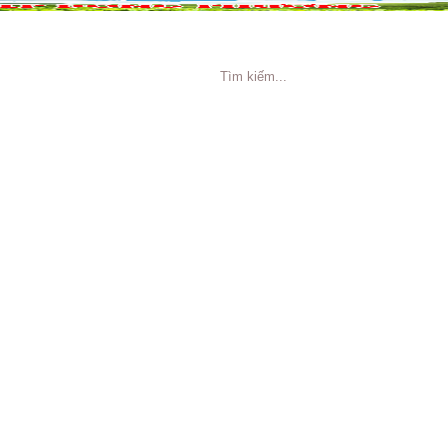
NG CÁO
TIN TỨC
TUYỂN DỤNG