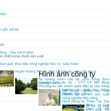
khẩu'
n gốc nội bộ
uốc
ng - Cầu nối tri thức
hực chất trong chuỗi sản xuất
trùn quế, thúc đẩy nông nghiệp hữu cơ, tuần hoàn
Huyện Krông Pắc tổ chức Lễ hội sầu riêng lần thứ II
Hình ảnh công ty
Ấn tượng vườn cây đa canh trồng theo
Chuyên viên dự án - CTY CP NN đông
hướng hữu cơ
Phương tư vấn chính sách đầu tư vào nông
nghiệp cho lãnh đạo Nông
Đất nông nghiệp thu hẹp
Nghiệp Bạc Liêu
nhanh, áp lực lên sản xuất
nông nghiệp bền vững
Hoạt Động từ Thiện Tại Tây
Ninh Của
'Bí kíp' để xoài
Công Ty CP
cho quả tới