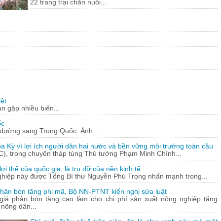
22 trang trại chăn nuôi...
ệt
n gặp nhiều biến...
ốc
c đường sang Trung Quốc. Ảnh:...
a Kỳ vì lợi ích người dân hai nước và bền vững môi trường toàn cầu
C), trong chuyến tháp tùng Thủ tướng Phạm Minh Chính...
ợi thế của quốc gia, là trụ đỡ của nền kinh tế
ghiệp này được Tổng Bí thư Nguyễn Phú Trọng nhấn mạnh trong...
hân bón tăng phi mã, Bộ NN-PTNT kiến nghị sửa luật
 giá phân bón tăng cao làm cho chi phí sản xuất nông nghiệp tăng
 nông dân...