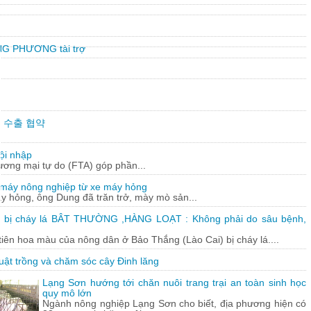
G PHƯƠNG tài trợ
만불 수출 협약
ội nhập
hương mại tự do (FTA) góp phần...
 máy nông nghiệp từ xe máy hỏng
y hỏng, ông Dung đã trăn trở, mày mò sản...
 bị cháy lá BÂT THƯỜNG ,HÀNG LOẠT : Không phải do sâu bệnh,
tiên hoa màu của nông dân ở Bảo Thắng (Lào Cai) bị cháy lá....
uật trồng và chăm sóc cây Đinh lăng
Lạng Sơn hướng tới chăn nuôi trang trại an toàn sinh học
quy mô lớn
Ngành nông nghiệp Lạng Sơn cho biết, địa phương hiện có