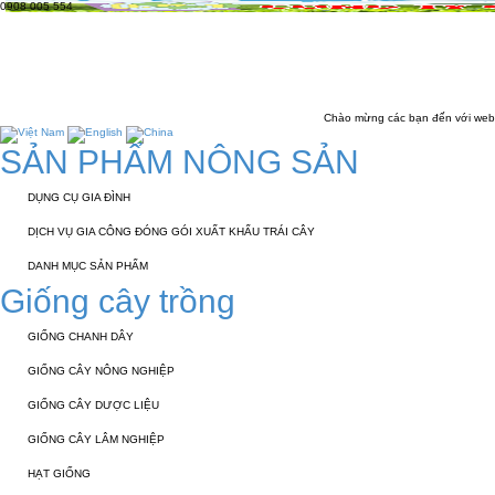
0908 005 554
TRANG CHỦ
GIỚI THIỆU
KỸ THUẬT 
LIÊN HỆ
Chào mừng các bạn đến với website của Côn
SẢN PHẨM NÔNG SẢN
DỤNG CỤ GIA ĐÌNH
DỊCH VỤ GIA CÔNG ĐÓNG GÓI XUẤT KHẨU TRÁI CÂY
DANH MỤC SẢN PHẨM
Giống cây trồng
GIỐNG CHANH DÂY
GIỐNG CÂY NÔNG NGHIỆP
GIỐNG CÂY DƯỢC LIỆU
GIỐNG CÂY LÂM NGHIỆP
HẠT GIỐNG