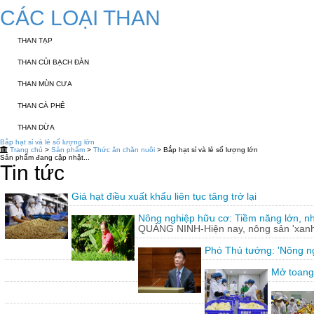
CÁC LOẠI THAN
THAN TẠP
THAN CỦI BẠCH ĐÀN
THAN MÙN CƯA
THAN CÀ PHÊ
THAN DỪA
Bắp hạt sỉ và lẻ số lượng lớn
Trang chủ
>
Sản phẩm
>
Thức ăn chăn nuôi
> Bắp hạt sỉ và lẻ số lượng lớn
Sản phẩm đang cập nhật...
Tin tức
Giá hạt điều xuất khẩu liên tục tăng trở lại
Nông nghiệp hữu cơ: Tiềm năng lớn, n
QUẢNG NINH-Hiện nay, nông sản 'xanh'
Phó Thủ tướng: 'Nông ng
Mở toang