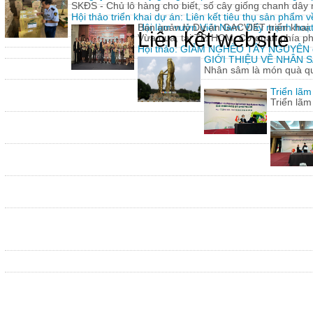
SKĐS - Chủ lô hàng cho biết, số cây giống chanh dâ
Hội thảo triển khai dự án: Liên kết tiêu thụ sản phẩm 
Hội làm vườn Việt Nam: Đẩy mạnh hoạt 
Ban quản lý Dự án GACVIET triển khai: 
Liên kết website
Vừa qua, tại TP. HCM, Cơ quan phía p
Hội thảo: GIẢM NGHÈO TÂY NGUYÊN
GIỚI THIỆU VỀ NHÂN
Nhân sâm là món quà quý
Triển lã
Triển lã