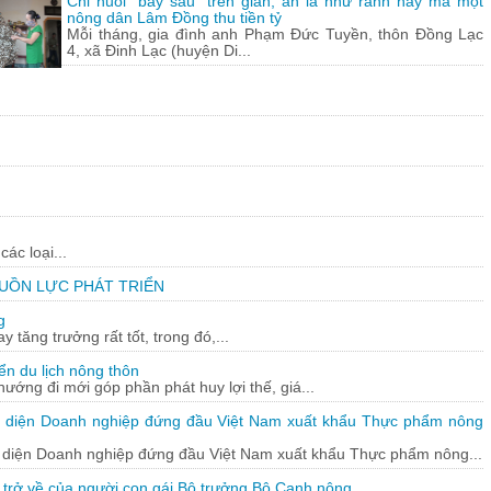
Chỉ nuôi "bầy sâu" trên giàn, ăn lá như ranh này mà một
nông dân Lâm Đồng thu tiền tỷ
Mỗi tháng, gia đình anh Phạm Đức Tuyền, thôn Đồng Lạc
4, xã Đinh Lạc (huyện Di...
ác loại...
GUỒN LỰC PHÁT TRIỂN
g
tăng trưởng rất tốt, trong đó,...
iển du lịch nông thôn
 hướng đi mới góp phần phát huy lợi thế, giá...
i diện Doanh nghiệp đứng đầu Việt Nam xuất khẩu Thực phẩm nông
 diện Doanh nghiệp đứng đầu Việt Nam xuất khẩu Thực phẩm nông...
 trở về của người con gái Bộ trưởng Bộ Canh nông