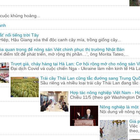
 cuộc khủng hoảng...
ạnh
' nổi tiếng trời Tây
ệp, Hậu Giang xóa thế độc canh cây mía, trồng giống cây...
óa quan trọng để nông sản Việt chinh phục thị trường Nhật Bản
ời điểm tốt để phát triển, mở rộng thị phần…', ông Morita Tateo,...
Trượt giá, cháy hàng tại Hà Lan: Cơ hội rộng mở cho nông sản Vi
Đại dịch Covid và cuộc chiến Nga - Ukraine làm nền kinh tế Hà La
Trái cây Thái Lan cũng tắc đường sang Trung Qu
Sầu riêng và nhiều loại trái cây Thái Lan đang tắ
Hợp tác nông nghiệp Việt Nam - Ho
Chiều 11/5 (theo giờ Washington D
Nông nghiệp là một l
Nội dung về nông n
Giá p
Việc
theo,