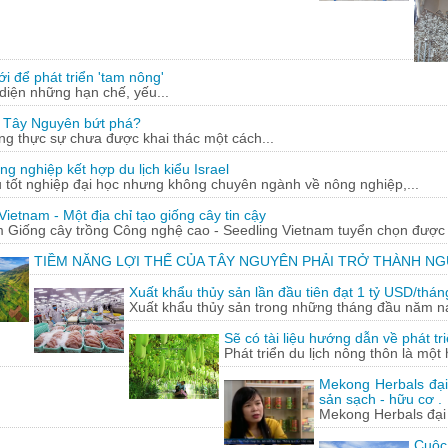
 để phát triển 'tam nông'
diện những hạn chế, yếu...
 Tây Nguyên bứt phá?
g thực sự chưa được khai thác một cách...
nghiệp kết hợp du lịch kiểu Israel
tốt nghiệp đại học nhưng không chuyên ngành về nông nghiệp,...
Vietnam - Một địa chỉ tạo giống cây tin cậy
 Giống cây trồng Công nghệ cao - Seedling Vietnam tuyển chọn được c
TIỀM NĂNG LỢI THẾ CỦA TÂY NGUYÊN PHẢI TRỞ THÀNH N
Xuất khẩu thủy sản lần đầu tiên đạt 1 tỷ USD/thán
Xuất khẩu thủy sản trong những tháng đầu năm nay 
Sẽ có tài liệu hướng dẫn về phát tr
Phát triển du lịch nông thôn là một
Mekong Herbals đạ
sản sạch - hữu cơ .
Mekong Herbals đại
Cuộc