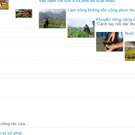
Việt Nam chỉ còn ít cà phê để xuất khẩu
Làm nông không tốn công phun th
Khuyến nông cộng đồ
'Cánh tay nối dài' t
Nuôi 
công tác của...
 bị xử phạt