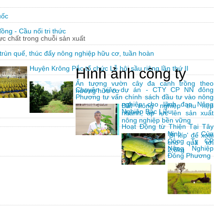
uốc
ng - Cầu nối tri thức
hực chất trong chuỗi sản xuất
trùn quế, thúc đẩy nông nghiệp hữu cơ, tuần hoàn
Huyện Krông Pắc tổ chức Lễ hội sầu riêng lần thứ II
Hình ảnh công ty
Ấn tượng vườn cây đa canh trồng theo
Chuyên viên dự án - CTY CP NN đông
hướng hữu cơ
Phương tư vấn chính sách đầu tư vào nông
nghiệp cho lãnh đạo Nông
Đất nông nghiệp thu hẹp
Nghiệp Bạc Liêu
nhanh, áp lực lên sản xuất
nông nghiệp bền vững
Hoạt Động từ Thiện Tại Tây
Ninh Của
'Bí kíp' để xoài
Công Ty CP
cho quả tới
Nông Nghiệp
2,6kg
Đông Phương