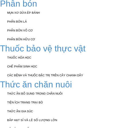
Phân bón
MỤN XƠ DỪA ÉP BÁNH
PHÂN BÓN LÁ
PHÂN BÓN VÔ CƠ
PHÂN BÓN HỮU CƠ
Thuốc bảo vệ thực vật
THUỐC HÓA HỌC
CHẾ PHẨM SINH HỌC
CÁC BỆNH VÀ THUỐC ĐẶC TRỊ TRÊN CÂY CHANH DÂY
Thức ăn chăn nuôi
THỨC ĂN BỔ SUNG TRONG CHĂN NUÔI
TIỆN ÍCH TRANG TRẠI BÒ
THỨC ĂN GIA SÚC
BẮP HẠT SỈ VÀ LẺ SỐ LƯỢNG LỚN