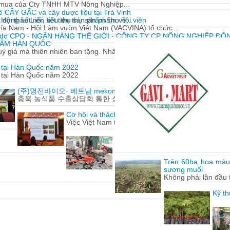
y mua của Cty TNHH MTV Nông Nghiệp...
về CÂY GẤC và cây dược liệu tại Trà Vinh
động kết nối, tiêu thụ sản phẩm cho hội viên
Hội thảo Liên kết tiêu thụ sản phẩm về...
hía Nam - Hội Làm vườn Việt Nam (VACVINA) tổ chức...
 do CPO - NGÂN HÀNG THẾ GIỚI - CÔNG TY CP NÔNG NGHIỆP ĐÔN
 SÂM HÀN QUỐC
 giá mà thiên nhiên ban tặng. Nhân sâm có nguồn gốc từ...
m tại Hàn Quốc năm 2022
m tại Hàn Quốc năm 2022
(주)명전바이오· 베트남 mekong herbals corporation 기업 100
충북 농식품 수출상담회 통한 성과에 감사
Cơ hội và thách thức cho nông sản Việt Nam khi h
Việc Việt Nam tham gia hàng loạt các hiệp định t
Lão nông 'gàn' sáng chế hàng loạt
Từ những động cơ, phụ tùng xe má
Trên 60ha hoa màu
sương muối
Không phải lần đầu 
Kỹ th