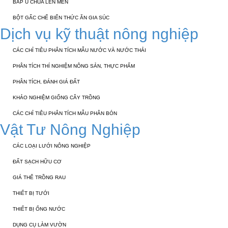
BẮP Ủ CHUA LÊN MEN
BỘT GẤC CHẾ BIẾN THỨC ĂN GIA SÚC
Dịch vụ kỹ thuật nông nghiệp
CÁC CHỈ TIÊU PHÂN TÍCH MẪU NƯỚC VÀ NƯỚC THẢI
PHÂN TÍCH THÍ NGHIỆM NÔNG SẢN, THỰC PHẨM
PHÂN TÍCH, ĐÁNH GIÁ ĐẤT
KHẢO NGHIỆM GIỐNG CÂY TRỒNG
CÁC CHỈ TIÊU PHÂN TÍCH MẪU PHÂN BÓN
Vật Tư Nông Nghiệp
CÁC LOẠI LƯỚI NÔNG NGHIỆP
ĐẤT SẠCH HỮU CƠ
GIÁ THỂ TRỒNG RAU
THIẾT BỊ TƯỚI
THIẾT BỊ ỐNG NƯỚC
DỤNG CỤ LÀM VƯỜN