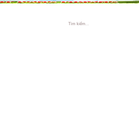
NG CÁO
TIN TỨC
TUYỂN DỤNG