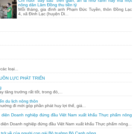
Chỉ nuôi "bầy sâu" trên giàn, ăn lá như ranh này mà một
nông dân Lâm Đồng thu tiền tỷ
Mỗi tháng, gia đình anh Phạm Đức Tuyền, thôn Đồng Lạc
4, xã Đinh Lạc (huyện Di...
ác loại...
GUỒN LỰC PHÁT TRIỂN
g
tăng trưởng rất tốt, trong đó,...
iển du lịch nông thôn
 hướng đi mới góp phần phát huy lợi thế, giá...
i diện Doanh nghiệp đứng đầu Việt Nam xuất khẩu Thực phẩm nông
 diện Doanh nghiệp đứng đầu Việt Nam xuất khẩu Thực phẩm nông...
 trở về của người con gái Bộ trưởng Bộ Canh nông