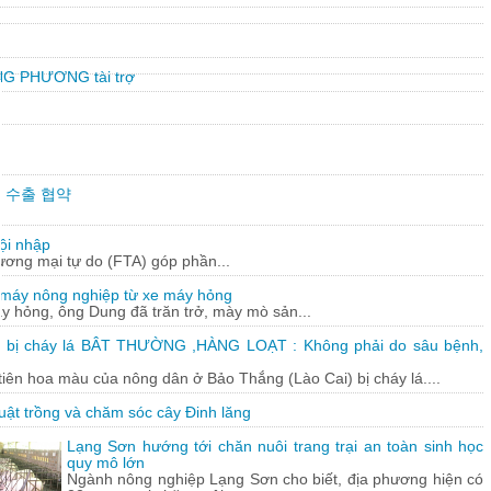
G PHƯƠNG tài trợ
만불 수출 협약
ội nhập
hương mại tự do (FTA) góp phần...
 máy nông nghiệp từ xe máy hỏng
y hỏng, ông Dung đã trăn trở, mày mò sản...
 bị cháy lá BÂT THƯỜNG ,HÀNG LOẠT : Không phải do sâu bệnh,
tiên hoa màu của nông dân ở Bảo Thắng (Lào Cai) bị cháy lá....
uật trồng và chăm sóc cây Đinh lăng
Lạng Sơn hướng tới chăn nuôi trang trại an toàn sinh học
quy mô lớn
Ngành nông nghiệp Lạng Sơn cho biết, địa phương hiện có