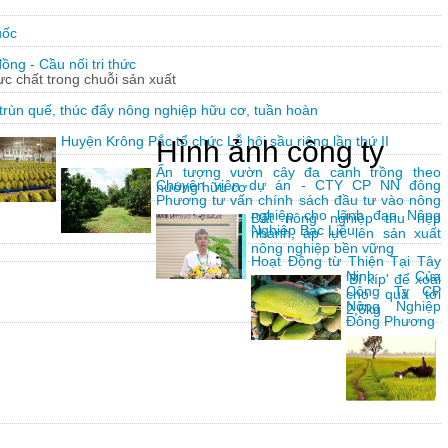
uốc
ng - Cầu nối tri thức
hực chất trong chuỗi sản xuất
trùn quế, thúc đẩy nông nghiệp hữu cơ, tuần hoàn
Huyện Krông Pắc tổ chức Lễ hội sầu riêng lần thứ II
Hình ảnh công ty
Ấn tượng vườn cây đa canh trồng theo
Chuyên viên dự án - CTY CP NN đông
hướng hữu cơ
Phương tư vấn chính sách đầu tư vào nông
nghiệp cho lãnh đạo Nông
Đất nông nghiệp thu hẹp
Nghiệp Bạc Liêu
nhanh, áp lực lên sản xuất
nông nghiệp bền vững
Hoạt Động từ Thiện Tại Tây
Ninh Của
'Bí kíp' để xoài
Công Ty CP
cho quả tới
Nông Nghiệp
2,6kg
Đông Phương