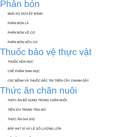
Phân bón
MỤN XƠ DỪA ÉP BÁNH
PHÂN BÓN LÁ
PHÂN BÓN VÔ CƠ
PHÂN BÓN HỮU CƠ
Thuốc bảo vệ thực vật
THUỐC HÓA HỌC
CHẾ PHẨM SINH HỌC
CÁC BỆNH VÀ THUỐC ĐẶC TRỊ TRÊN CÂY CHANH DÂY
Thức ăn chăn nuôi
THỨC ĂN BỔ SUNG TRONG CHĂN NUÔI
TIỆN ÍCH TRANG TRẠI BÒ
THỨC ĂN GIA SÚC
BẮP HẠT SỈ VÀ LẺ SỐ LƯỢNG LỚN