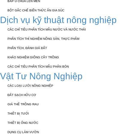
BẮP Ủ CHUA LÊN MEN
BỘT GẤC CHẾ BIẾN THỨC ĂN GIA SÚC
Dịch vụ kỹ thuật nông nghiệp
CÁC CHỈ TIÊU PHÂN TÍCH MẪU NƯỚC VÀ NƯỚC THẢI
PHÂN TÍCH THÍ NGHIỆM NÔNG SẢN, THỰC PHẨM
PHÂN TÍCH, ĐÁNH GIÁ ĐẤT
KHẢO NGHIỆM GIỐNG CÂY TRỒNG
CÁC CHỈ TIÊU PHÂN TÍCH MẪU PHÂN BÓN
Vật Tư Nông Nghiệp
CÁC LOẠI LƯỚI NÔNG NGHIỆP
ĐẤT SẠCH HỮU CƠ
GIÁ THỂ TRỒNG RAU
THIẾT BỊ TƯỚI
THIẾT BỊ ỐNG NƯỚC
DỤNG CỤ LÀM VƯỜN