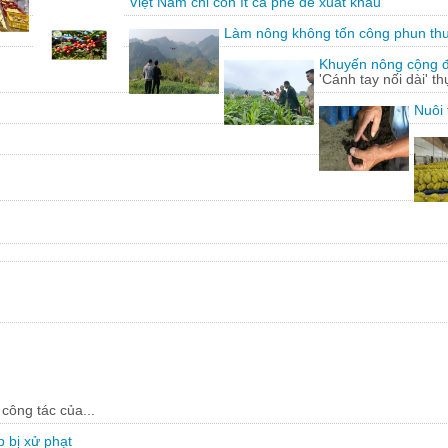
Việt Nam chỉ còn ít cà phê để xuất khẩu
Làm nông không tốn công phun th
Khuyến nông cộng đồ
'Cánh tay nối dài' t
Nuôi 
công tác của...
 bị xử phạt