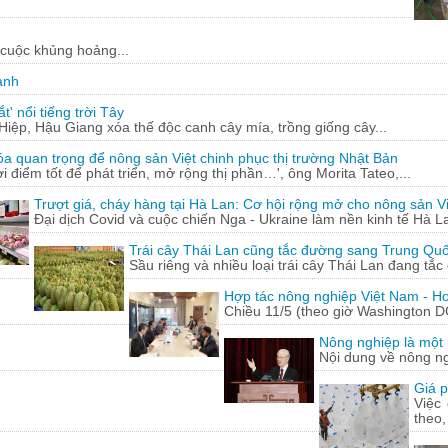
 cuộc khủng hoảng...
ạnh
' nổi tiếng trời Tây
ệp, Hậu Giang xóa thế độc canh cây mía, trồng giống cây...
óa quan trọng để nông sản Việt chinh phục thị trường Nhật Bản
ời điểm tốt để phát triển, mở rộng thị phần…', ông Morita Tateo,...
Trượt giá, cháy hàng tại Hà Lan: Cơ hội rộng mở cho nông sản Vi
Đại dịch Covid và cuộc chiến Nga - Ukraine làm nền kinh tế Hà La
Trái cây Thái Lan cũng tắc đường sang Trung Qu
Sầu riêng và nhiều loại trái cây Thái Lan đang tắ
Hợp tác nông nghiệp Việt Nam - Ho
Chiều 11/5 (theo giờ Washington D
Nông nghiệp là một l
Nội dung về nông n
Giá p
Việc
theo,