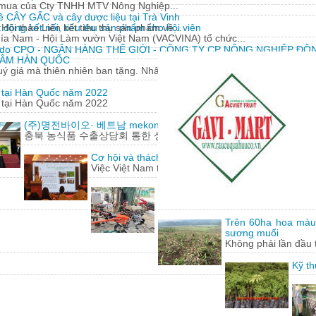
y mua của Cty TNHH MTV Nông Nghiệp...
về CÂY GẤC và cây dược liệu tại Trà Vinh
động kết nối, tiêu thụ sản phẩm cho hội viên
Hội thảo Liên kết tiêu thụ sản phẩm về...
hía Nam - Hội Làm vườn Việt Nam (VACVINA) tổ chức...
 do CPO - NGÂN HÀNG THẾ GIỚI - CÔNG TY CP NÔNG NGHIỆP ĐÔN
 SÂM HÀN QUỐC
 giá mà thiên nhiên ban tặng. Nhân sâm có nguồn gốc từ...
m tại Hàn Quốc năm 2022
m tại Hàn Quốc năm 2022
(주)명전바이오· 베트남 mekong herbals corporation 기업 100
충북 농식품 수출상담회 통한 성과에 감사
Cơ hội và thách thức cho nông sản Việt Nam khi h
Việc Việt Nam tham gia hàng loạt các hiệp định t
Lão nông 'gàn' sáng chế hàng loạt
Từ những động cơ, phụ tùng xe má
Trên 60ha hoa màu
sương muối
Không phải lần đầu 
Kỹ th