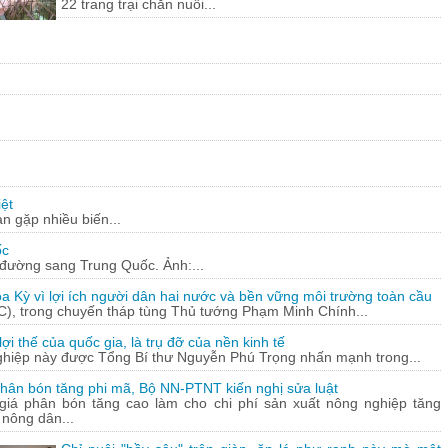
22 trang trại chăn nuôi...
ệt
n gặp nhiều biến...
ốc
c đường sang Trung Quốc. Ảnh:...
a Kỳ vì lợi ích người dân hai nước và bền vững môi trường toàn cầu
C), trong chuyến tháp tùng Thủ tướng Phạm Minh Chính...
ợi thế của quốc gia, là trụ đỡ của nền kinh tế
ghiệp này được Tổng Bí thư Nguyễn Phú Trọng nhấn mạnh trong...
hân bón tăng phi mã, Bộ NN-PTNT kiến nghị sửa luật
 giá phân bón tăng cao làm cho chi phí sản xuất nông nghiệp tăng
 nông dân...