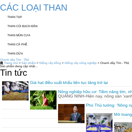
CÁC LOẠI THAN
THAN TẠP
THAN CỦI BẠCH ĐÀN
THAN MÙN CƯA
THAN CÀ PHÊ
THAN DỪA
Chanh dây Tím - TN1
Trang chủ
>
Sản phẩm
>
Giống cây trồng
>
Giống cây nông nghiệp
> Chanh dây Tím - TN1
Sản phẩm đang cập nhật...
Tin tức
Giá hạt điều xuất khẩu liên tục tăng trở lại
Nông nghiệp hữu cơ: Tiềm năng lớn, n
QUẢNG NINH-Hiện nay, nông sản 'xanh'
Phó Thủ tướng: 'Nông ng
Mở toang