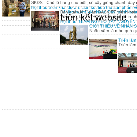
SKĐS - Chủ lô hàng cho biết, số cây giống chanh dâ
Hội thảo triển khai dự án: Liên kết tiêu thụ sản phẩm 
Hội làm vườn Việt Nam: Đẩy mạnh hoạt 
Ban quản lý Dự án GACVIET triển khai: 
Liên kết website
Vừa qua, tại TP. HCM, Cơ quan phía p
Hội thảo: GIẢM NGHÈO TÂY NGUYÊN
GIỚI THIỆU VỀ NHÂN
Nhân sâm là món quà quý
Triển lã
Triển lã