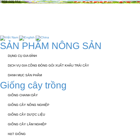
0908 005 554
TRANG CHỦ
GIỚI THIỆU
KỸ THUẬT 
LIÊN HỆ
SẢN PHẨM NÔNG SẢN
DỤNG CỤ GIA ĐÌNH
DỊCH VỤ GIA CÔNG ĐÓNG GÓI XUẤT KHẨU TRÁI CÂY
DANH MỤC SẢN PHẨM
Giống cây trồng
GIỐNG CHANH DÂY
GIỐNG CÂY NÔNG NGHIỆP
GIỐNG CÂY DƯỢC LIỆU
GIỐNG CÂY LÂM NGHIỆP
HẠT GIỐNG