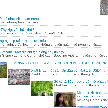
 để phát triển 'tam nông'
diện những hạn chế, yếu...
 Tây Nguyên bứt phá?
g thực sự chưa được khai thác một cách...
nghiệp kết hợp du lịch kiểu Israel
tốt nghiệp đại học nhưng không chuyên ngành về nông nghiệp,...
Vietnam - Một địa chỉ tạo giống cây tin cậy
 Giống cây trồng Công nghệ cao - Seedling Vietnam tuyển chọn được c
TIỀM NĂNG LỢI THẾ CỦA TÂY NGUYÊN PHẢI TRỞ THÀNH N
Xuất khẩu thủy sản lần đầu tiên đạt 1 tỷ USD/thán
Xuất khẩu thủy sản trong những tháng đầu năm nay 
Sẽ có tài liệu hướng dẫn về phát tr
Phát triển du lịch nông thôn là một
Mekong Herbals đạ
sản sạch - hữu cơ .
Mekong Herbals đại
Cuộc