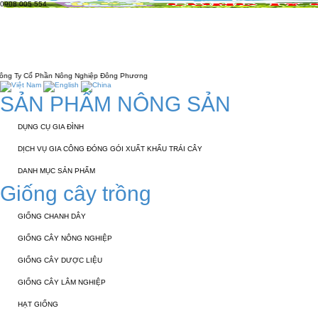
0908 005 554
TRANG CHỦ
GIỚI THIỆU
KỸ THUẬT 
LIÊN HỆ
ần Nông Nghiệp Đông Phương
SẢN PHẨM NÔNG SẢN
DỤNG CỤ GIA ĐÌNH
DỊCH VỤ GIA CÔNG ĐÓNG GÓI XUẤT KHẨU TRÁI CÂY
DANH MỤC SẢN PHẨM
Giống cây trồng
GIỐNG CHANH DÂY
GIỐNG CÂY NÔNG NGHIỆP
GIỐNG CÂY DƯỢC LIỆU
GIỐNG CÂY LÂM NGHIỆP
HẠT GIỐNG