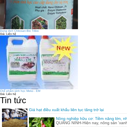
Dung dịch Chitosan-Bio Tribio
Giá:
Liên hệ
Chế phẩm sinh học Meko - EM
Giá:
Liên hệ
Tin tức
Giá hạt điều xuất khẩu liên tục tăng trở lại
Nông nghiệp hữu cơ: Tiềm năng lớn, n
QUẢNG NINH-Hiện nay, nông sản 'xanh'