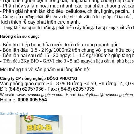
- Hạn chế nguồn bệnh trong đất, tăng khả năng chống chịu của c
- Phân hủy và làm hoại mục nhanh các loại phân chuồng và các
- Phân giải nhanh lân khó tiêu, cellulose, chitin, lignin, pectin...
-
Cung cấp dưỡng chất dễ tiêu và hệ vi sinh vật có ích giúp cải tạo đất,
kích thích rễ cây phát triển cực mạnh.
-
Tăng khả năng sinh trưởng, phát triển cây trồng. Tăng năng suất và c
Hướng dẫn sử dụng:
- Bón trực tiếp hoặc hòa nước tưới đều xung quanh gốc.
- Bón lần đầu: 1.5 - 2 Kg/ 1000m2 trộn chung với phân hữu cơ 
- Bón lần hai sau đó 15 - 20 ngày: 1 - 1.5Kg/1000m2 giúp tăng 
- Trộn đều 2Kg BIO - GAVI cho 3 - 5 m3 nguyên liệu cần ủ, phủ bạt s
Mọi thông tin về sản phẩm vui lòng liên hệ:
Công ty CP nông nghiệp ĐÔNG PHƯƠNG
Văn phòng giao dịch: Số 137/9 Đường Số 59, Phường 14, Q 
ĐT: (84-8) 62957936 - Fax: ( 84-8) 62957935
Website:
www.tuvannongnghiep.com
- Email:
hotrokythuat@tuvannongnghiep
Hotline:
0908.005.554
Sản phẩm cùng loại