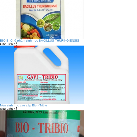
BIO-BI Chế phẩm sinh học BACILLUS THURINGIENSIS
Giá:
Liên hệ
Men sinh học cao cấp Bio - Tribio
Giá:
Liên hệ