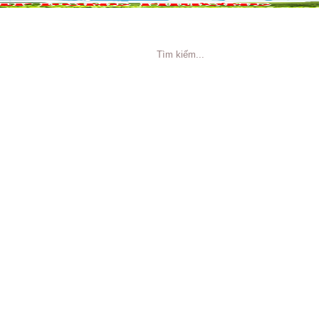
NG CÁO
TIN TỨC
TUYỂN DỤNG