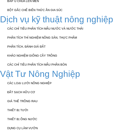
BẮP Ủ CHUA LÊN MEN
BỘT GẤC CHẾ BIẾN THỨC ĂN GIA SÚC
Dịch vụ kỹ thuật nông nghiệp
CÁC CHỈ TIÊU PHÂN TÍCH MẪU NƯỚC VÀ NƯỚC THẢI
PHÂN TÍCH THÍ NGHIỆM NÔNG SẢN, THỰC PHẨM
PHÂN TÍCH, ĐÁNH GIÁ ĐẤT
KHẢO NGHIỆM GIỐNG CÂY TRỒNG
CÁC CHỈ TIÊU PHÂN TÍCH MẪU PHÂN BÓN
Vật Tư Nông Nghiệp
CÁC LOẠI LƯỚI NÔNG NGHIỆP
ĐẤT SẠCH HỮU CƠ
GIÁ THỂ TRỒNG RAU
THIẾT BỊ TƯỚI
THIẾT BỊ ỐNG NƯỚC
DỤNG CỤ LÀM VƯỜN