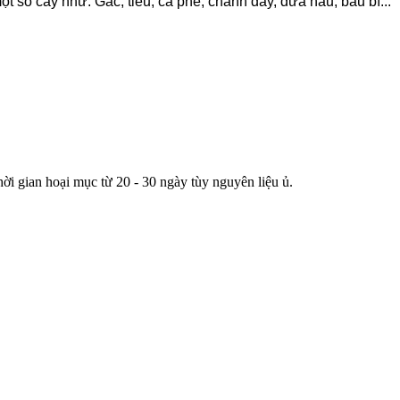
t số cây như: Gấc, tiêu, cà phê, chanh dây, dưa hấu, bầu bí...
i gian hoại mục từ 20 - 30 ngày tùy nguyên liệu ủ.