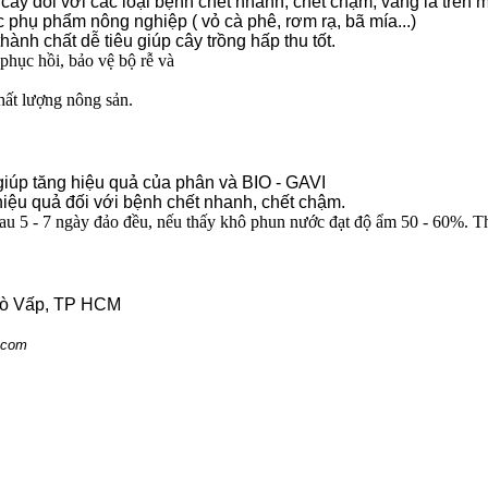
ây đối với các loại bệnh chết nhanh, chết chậm, vàng lá trên mộ
 phụ phẩm nông nghiệp ( vỏ cà phê, rơm rạ, bã mía...)
 thành chất dễ tiêu giúp cây trồng hấp thu tốt.
 phục hồi, bảo vệ bộ rễ và
hất lượng nông sản.
giúp tăng hiệu quả của phân và BIO - GAVI
hiệu quả đối với bệnh chết nhanh, chết chậm.
au 5 - 7 ngày đảo đều, nếu thấy khô
phun nước đạt độ ẩm 50 - 60%. Thờ
Gò Vấp, TP HCM
.com