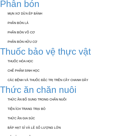
Phân bón
MỤN XƠ DỪA ÉP BÁNH
PHÂN BÓN LÁ
PHÂN BÓN VÔ CƠ
PHÂN BÓN HỮU CƠ
Thuốc bảo vệ thực vật
THUỐC HÓA HỌC
CHẾ PHẨM SINH HỌC
CÁC BỆNH VÀ THUỐC ĐẶC TRỊ TRÊN CÂY CHANH DÂY
Thức ăn chăn nuôi
THỨC ĂN BỔ SUNG TRONG CHĂN NUÔI
TIỆN ÍCH TRANG TRẠI BÒ
THỨC ĂN GIA SÚC
BẮP HẠT SỈ VÀ LẺ SỐ LƯỢNG LỚN