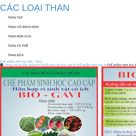
CÁC LOẠI THAN
THAN TẠP
THAN CỦI BẠCH ĐÀN
THAN MÙN CƯA
THAN CÀ PHÊ
THAN DỪA
Chế phẩm sinh học Bio - Gavi
Trang chủ
>
Sản phẩm
>
Thuốc bảo vệ thực vật
>
Chế phẩm sinh học
> Chế phẩm sinh học B