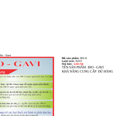
io - Gavi
Mã sản phẩm:
BG-G
Lượt xem:
6423
Giá bán :
Liên hệ
TÊN SẢN PHẨM: BIO - GAVI
KHẢ NĂNG CUNG CẤP: ĐỦ HÀNG