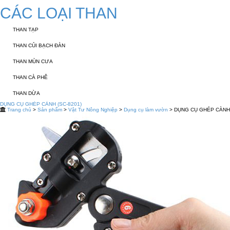
CÁC LOẠI THAN
THAN TẠP
THAN CỦI BẠCH ĐÀN
THAN MÙN CƯA
THAN CÀ PHÊ
THAN DỪA
DỤNG CỤ GHÉP CÀNH (SC-8201)
Trang chủ
>
Sản phẩm
>
Vật Tư Nông Nghiệp
>
Dụng cụ làm vườn
> DỤNG CỤ GHÉP CÀNH 