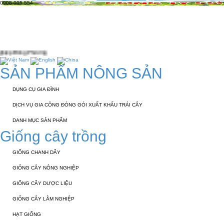
0908 005 554
TRANG CHỦ
GIỚI THIỆU
KỸ THUẬT 
TUYỂN DỤNG
LIÊN HỆ
SẢN PHẨM NÔNG SẢN
DỤNG CỤ GIA ĐÌNH
DỊCH VỤ GIA CÔNG ĐÓNG GÓI XUẤT KHẨU TRÁI CÂY
DANH MỤC SẢN PHẨM
Giống cây trồng
GIỐNG CHANH DÂY
GIỐNG CÂY NÔNG NGHIỆP
GIỐNG CÂY DƯỢC LIỆU
GIỐNG CÂY LÂM NGHIỆP
HẠT GIỐNG