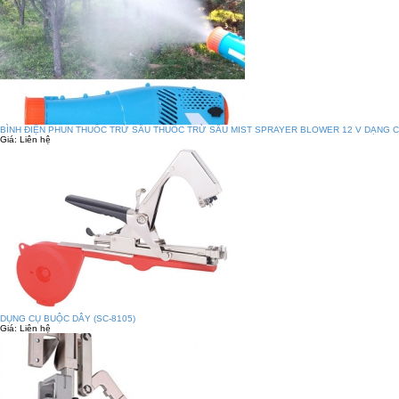
BÌNH ĐIỆN PHUN THUỐC TRỪ SÂU THUỐC TRỪ SÂU MIST SPRAYER BLOWER 12 V DẠNG C
Giá:
Liên hệ
DỤNG CỤ BUỘC DÂY (SC-8105)
Giá:
Liên hệ