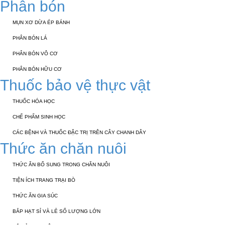
Phân bón
MỤN XƠ DỪA ÉP BÁNH
PHÂN BÓN LÁ
PHÂN BÓN VÔ CƠ
PHÂN BÓN HỮU CƠ
Thuốc bảo vệ thực vật
THUỐC HÓA HỌC
CHẾ PHẨM SINH HỌC
CÁC BỆNH VÀ THUỐC ĐẶC TRỊ TRÊN CÂY CHANH DÂY
Thức ăn chăn nuôi
THỨC ĂN BỔ SUNG TRONG CHĂN NUÔI
TIỆN ÍCH TRANG TRẠI BÒ
THỨC ĂN GIA SÚC
BẮP HẠT SỈ VÀ LẺ SỐ LƯỢNG LỚN