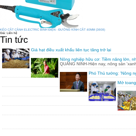
KÉO CẮT CÀNH ELECTRIC BÌNH ĐIỆN - ĐƯỜNG KÍNH CẮT 40MM (3608)
Giá:
Liên hệ
Tin tức
Giá hạt điều xuất khẩu liên tục tăng trở lại
Nông nghiệp hữu cơ: Tiềm năng lớn, n
QUẢNG NINH-Hiện nay, nông sản 'xanh'
Phó Thủ tướng: 'Nông ng
Mở toang