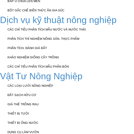
BẮP Ủ CHUA LÊN MEN
BỘT GẤC CHẾ BIẾN THỨC ĂN GIA SÚC
Dịch vụ kỹ thuật nông nghiệp
CÁC CHỈ TIÊU PHÂN TÍCH MẪU NƯỚC VÀ NƯỚC THẢI
PHÂN TÍCH THÍ NGHIỆM NÔNG SẢN, THỰC PHẨM
PHÂN TÍCH, ĐÁNH GIÁ ĐẤT
KHẢO NGHIỆM GIỐNG CÂY TRỒNG
CÁC CHỈ TIÊU PHÂN TÍCH MẪU PHÂN BÓN
Vật Tư Nông Nghiệp
CÁC LOẠI LƯỚI NÔNG NGHIỆP
ĐẤT SẠCH HỮU CƠ
GIÁ THỂ TRỒNG RAU
THIẾT BỊ TƯỚI
THIẾT BỊ ỐNG NƯỚC
DỤNG CỤ LÀM VƯỜN