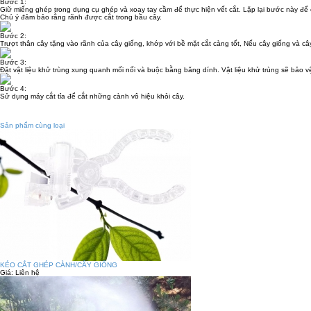
Bước 1:
Giữ miếng ghép trong dụng cụ ghép và xoay tay cầm để thực hiện vết cắt. Lặp lại bước này để 
Chú ý đảm bảo rằng rãnh được cắt trong bầu cây.
Bước 2:
Trượt thân cây tặng vào rãnh của cây giống, khớp với bề mặt cắt càng tốt, Nếu cây giống và c
Bước 3:
Đặt vật liệu khử trùng xung quanh mối nối và buộc bằng băng dính. Vật liệu khử trùng sẽ bảo vệ k
Bước 4:
Sử dụng máy cắt tỉa để cắt những cành vô hiệu khỏi cây.
Sản phẩm cùng loại
KÉO CẮT GHÉP CÀNH/CÂY GIỐNG
Giá:
Liên hệ