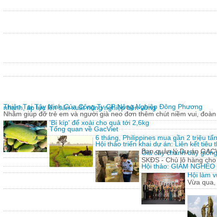
Thiện Tại Tây Ninh Của Công Ty CP Nông Nghiệp Đông Phương
nhanh, áp lực lên sản xuất nông nghiệp bền vững
Nhằm giúp đỡ trẻ em và người già neo đơn thêm chút niềm vui, đoàn 
'Bí kíp' để xoài cho quả tới 2,6kg
Tổng quan về GacViet
6 tháng, Philippines mua gần 2 triệu t
Hội thảo triển khai dự án: Liên kết tiê
Ban quản lý Dự án GACVIE
Giả cây chanh dây giống
SKĐS - Chủ lô hàng cho
Hội thảo: GIẢM NGHÈ
Hội làm v
Vừa qua,