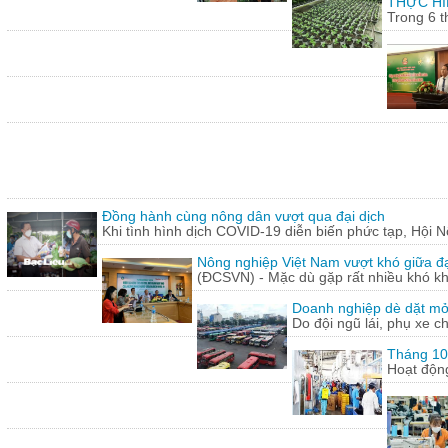
THỰC HI
Trong 6 t
Đồng hành cùng nông dân vượt qua đại dịch
Khi tình hình dịch COVID-19 diễn biến phức tạp, Hội N
Nông nghiệp Việt Nam vượt khó giữa đ
(ĐCSVN) - Mặc dù gặp rất nhiều khó kh
Doanh nghiệp dè dặt mở l
Do đội ngũ lái, phụ xe c
Tháng 10:
Hoạt động