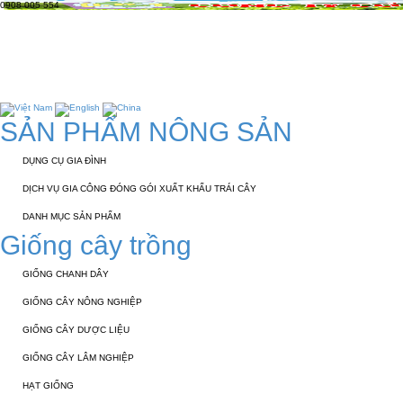
0908 005 554
TRANG CHỦ
GIỚI THIỆU
KỸ THUẬT 
TUYỂN DỤNG
LIÊN HỆ
SẢN PHẨM NÔNG SẢN
DỤNG CỤ GIA ĐÌNH
DỊCH VỤ GIA CÔNG ĐÓNG GÓI XUẤT KHẨU TRÁI CÂY
DANH MỤC SẢN PHẨM
Giống cây trồng
GIỐNG CHANH DÂY
GIỐNG CÂY NÔNG NGHIỆP
GIỐNG CÂY DƯỢC LIỆU
GIỐNG CÂY LÂM NGHIỆP
HẠT GIỐNG