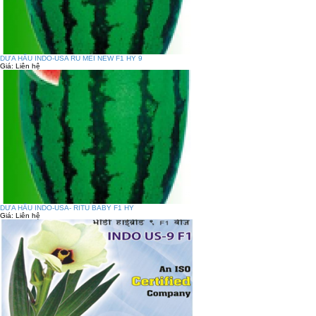
DƯA HẤU INDO-USA RU MEI NEW F1 HY 9
Giá:
Liên hệ
DƯA HẤU INDO-USA- RITU BABY F1 HY
Giá:
Liên hệ