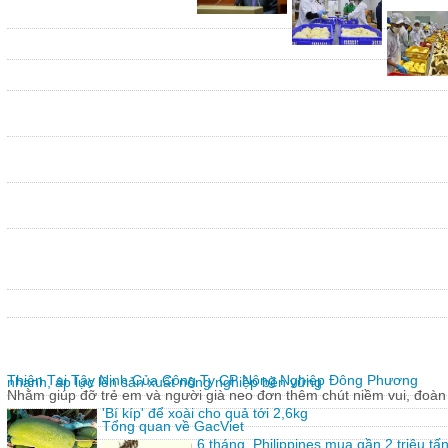
Thiện Tại Tây Ninh Của Công Ty CP Nông Nghiệp Đông Phương
nhanh, áp lực lên sản xuất nông nghiệp bền vững
Nhằm giúp đỡ trẻ em và người già neo đơn thêm chút niềm vui, đoàn 
'Bí kíp' để xoài cho quả tới 2,6kg
Tổng quan về GacViet
6 tháng, Philippines mua gần 2 triệu t