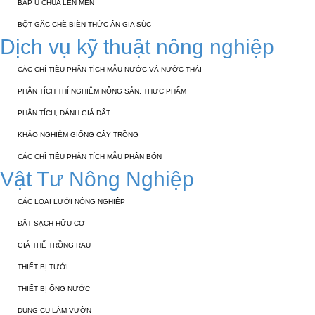
BẮP Ủ CHUA LÊN MEN
BỘT GẤC CHẾ BIẾN THỨC ĂN GIA SÚC
Dịch vụ kỹ thuật nông nghiệp
CÁC CHỈ TIÊU PHÂN TÍCH MẪU NƯỚC VÀ NƯỚC THẢI
PHÂN TÍCH THÍ NGHIỆM NÔNG SẢN, THỰC PHẨM
PHÂN TÍCH, ĐÁNH GIÁ ĐẤT
KHẢO NGHIỆM GIỐNG CÂY TRỒNG
CÁC CHỈ TIÊU PHÂN TÍCH MẪU PHÂN BÓN
Vật Tư Nông Nghiệp
CÁC LOẠI LƯỚI NÔNG NGHIỆP
ĐẤT SẠCH HỮU CƠ
GIÁ THỂ TRỒNG RAU
THIẾT BỊ TƯỚI
THIẾT BỊ ỐNG NƯỚC
DỤNG CỤ LÀM VƯỜN