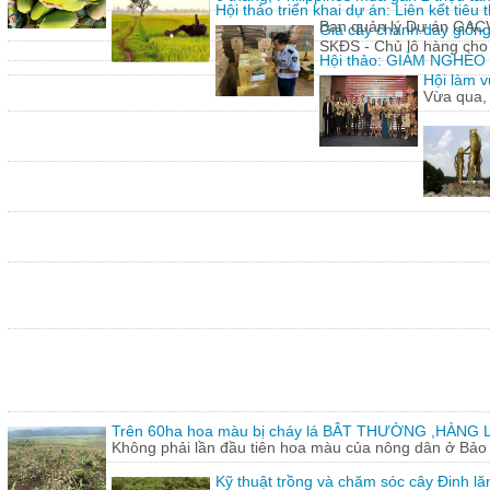
Hội thảo triển khai dự án: Liên kết tiê
Ban quản lý Dự án GACVIE
Giả cây chanh dây giống
SKĐS - Chủ lô hàng cho
Hội thảo: GIẢM NGHÈ
Hội làm v
Vừa qua,
Trên 60ha hoa màu bị cháy lá BÂT THƯỜNG ,HÀNG L
Không phải lần đầu tiên hoa màu của nông dân ở Bảo T
Kỹ thuật trồng và chăm sóc cây Đinh lă