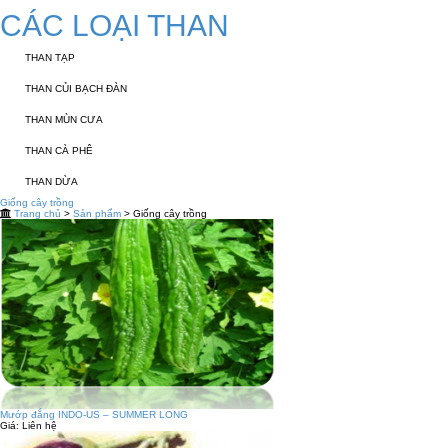
CÁC LOẠI THAN
THAN TẠP
THAN CỦI BẠCH ĐÀN
THAN MÙN CƯA
THAN CÀ PHÊ
THAN DỪA
Giống cây trồng
Trang chủ
>
Sản phẩm
> Giống cây trồng
Mướp đắng INDO-US – SUMMER LONG
Giá:
Liên hệ