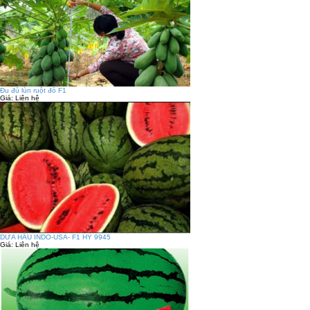
Đu đủ lùn ruột đỏ F1
Giá:
Liên hệ
DƯA HẤU INDO-USA- F1 HY 9945
Giá:
Liên hệ