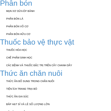
Phân bón
MỤN XƠ DỪA ÉP BÁNH
PHÂN BÓN LÁ
PHÂN BÓN VÔ CƠ
PHÂN BÓN HỮU CƠ
Thuốc bảo vệ thực vật
THUỐC HÓA HỌC
CHẾ PHẨM SINH HỌC
CÁC BỆNH VÀ THUỐC ĐẶC TRỊ TRÊN CÂY CHANH DÂY
Thức ăn chăn nuôi
THỨC ĂN BỔ SUNG TRONG CHĂN NUÔI
TIỆN ÍCH TRANG TRẠI BÒ
THỨC ĂN GIA SÚC
BẮP HẠT SỈ VÀ LẺ SỐ LƯỢNG LỚN