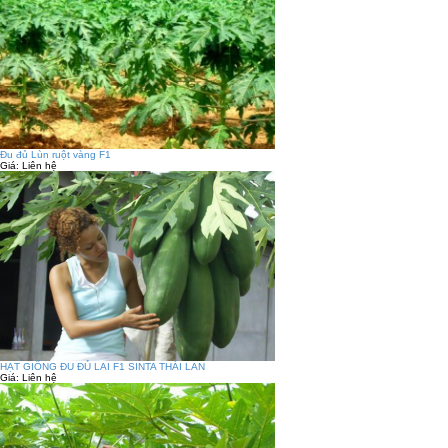
Đu đủ Lùn ruột vàng F1
Giá:
Liên hệ
HẠT GIỐNG ĐU ĐỦ LAI F1 SINTA THÁI LAN
Giá:
Liên hệ