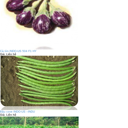
Cà tím INDO-US 504 F1 HY
Giá:
Liên hệ
Đậu cove INDO-US –INDU
Giá:
Liên hệ