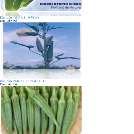
Đậu bắp INDO-US - 9 F1 HY
Giá:
Liên hệ
Đậu bắp INDO-US SUNGOLD -OP
Giá:
Liên hệ