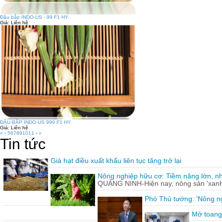
Đậu bắp INDO-US - 99 F1 HY
Giá:
Liên hệ
ĐẬU BẮP INDO-US 999 F1 HY
Giá:
Liên hệ
«
‹
5
6
7
8
9
10
11
›
»
Tin tức
Giá hạt điều xuất khẩu liên tục tăng trở lại
Nông nghiệp hữu cơ: Tiềm năng lớn, n
QUẢNG NINH-Hiện nay, nông sản 'xanh'
Phó Thủ tướng: 'Nông ng
Mở toang