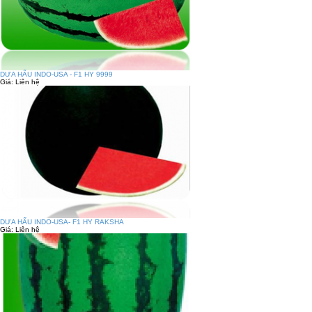
DƯA HẤU INDO-USA - F1 HY 9999
Giá:
Liên hệ
DƯA HẤU INDO-USA- F1 HY RAKSHA
Giá:
Liên hệ