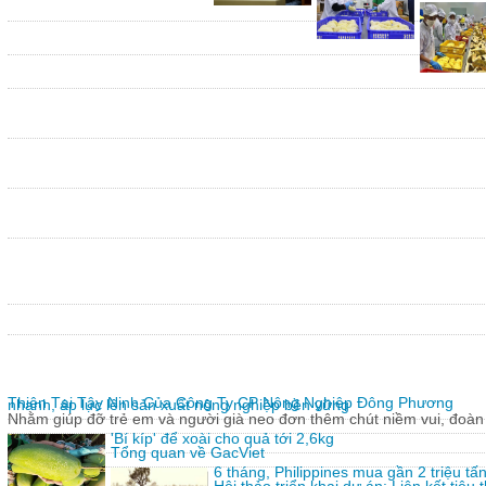
Thiện Tại Tây Ninh Của Công Ty CP Nông Nghiệp Đông Phương
nhanh, áp lực lên sản xuất nông nghiệp bền vững
Nhằm giúp đỡ trẻ em và người già neo đơn thêm chút niềm vui, đoàn 
'Bí kíp' để xoài cho quả tới 2,6kg
Tổng quan về GacViet
6 tháng, Philippines mua gần 2 triệu t