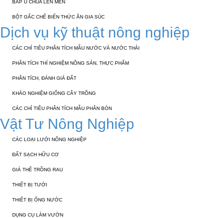
BẮP Ủ CHUA LÊN MEN
BỘT GẤC CHẾ BIẾN THỨC ĂN GIA SÚC
Dịch vụ kỹ thuật nông nghiệp
CÁC CHỈ TIÊU PHÂN TÍCH MẪU NƯỚC VÀ NƯỚC THẢI
PHÂN TÍCH THÍ NGHIỆM NÔNG SẢN, THỰC PHẨM
PHÂN TÍCH, ĐÁNH GIÁ ĐẤT
KHẢO NGHIỆM GIỐNG CÂY TRỒNG
CÁC CHỈ TIÊU PHÂN TÍCH MẪU PHÂN BÓN
Vật Tư Nông Nghiệp
CÁC LOẠI LƯỚI NÔNG NGHIỆP
ĐẤT SẠCH HỮU CƠ
GIÁ THỂ TRỒNG RAU
THIẾT BỊ TƯỚI
THIẾT BỊ ỐNG NƯỚC
DỤNG CỤ LÀM VƯỜN