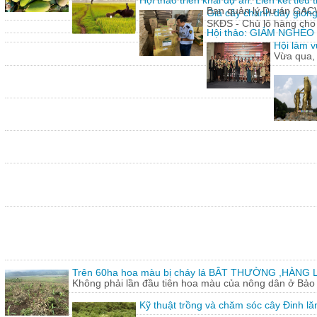
Hội thảo triển khai dự án: Liên kết tiê
Ban quản lý Dự án GACVIE
Giả cây chanh dây giống
SKĐS - Chủ lô hàng cho
Hội thảo: GIẢM NGHÈ
Hội làm v
Vừa qua,
Trên 60ha hoa màu bị cháy lá BÂT THƯỜNG ,HÀNG L
Không phải lần đầu tiên hoa màu của nông dân ở Bảo T
Kỹ thuật trồng và chăm sóc cây Đinh lă