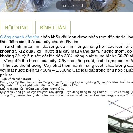
Tap to expand
NỘI DUNG
BÌNH LUẬN
Giống chanh dây tím
nhập khẩu đài loan được nhập trực tiếp từ đài l
Đặc điểm sinh thái của cây chanh dây tím
- Trái chính, màu tím , da sáng, da mịn màng, mỏng hơn các loại trái 
khoảng 9 -12 quả / kg , nước trái cây màu vàng đậm, hương thơm, độ ng
khoảng 3% tỷ lệ nước cốt lên đến 33%, năng suất trung bình : 50-70 tấn t
- Vòng đời thu hoạch của cây: Cây cho năng suất, chất lượng cao nhấ
- Nhu cầu thổ nhưỡng: Cây phát triển mạnh, năng suất, chất lượng cao
với mặt nước biển từ 450m – 1.500m; Các loại đất trồng phù hợp : Đất đ
phù sa.
- Quy cách chất lượng:
Giống cây đạt theo tiêu chuẩn đăng ký với Cục Trồng Trọt – Bộ Nông Nghiệp Và Phát Triển Nô
Cây sinh trưởng và phát triển tốt, có độ đồng đều ≥ 95%.
Không mang mầm mống sâu bệnh nguy hiểm.
Quy cách đóng gói và vận chuyển: Cây giống được đóng trong thùng Carton: 100 cây / thùng (1
Thùng được niêm phong, dán nhãn mark của nhà sản xuất, có dấu kiểm tra hàng hóa của đơn v