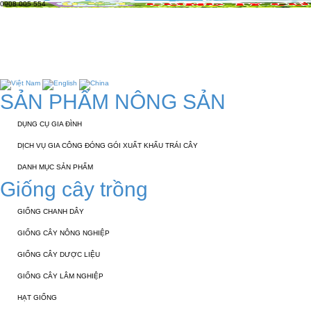
0908 005 554
TRANG CHỦ
GIỚI THIỆU
KỸ THUẬT 
TUYỂN DỤNG
LIÊN HỆ
SẢN PHẨM NÔNG SẢN
DỤNG CỤ GIA ĐÌNH
DỊCH VỤ GIA CÔNG ĐÓNG GÓI XUẤT KHẨU TRÁI CÂY
DANH MỤC SẢN PHẨM
Giống cây trồng
GIỐNG CHANH DÂY
GIỐNG CÂY NÔNG NGHIỆP
GIỐNG CÂY DƯỢC LIỆU
GIỐNG CÂY LÂM NGHIỆP
HẠT GIỐNG