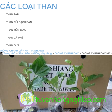
CÁC LOẠI THAN
THAN TẠP
THAN CỦI BẠCH ĐÀN
THAN MÙN CƯA
THAN CÀ PHÊ
THAN DỪA
GIỐNG CHANH DÂY NK - TAISHIANG
Trang chủ
>
Sản phẩm
>
Giống cây trồng
>
GIỐNG CHANH DÂY
> GIỐNG CHANH DÂY NK -