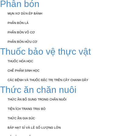
Phân bón
MỤN XƠ DỪA ÉP BÁNH
PHÂN BÓN LÁ
PHÂN BÓN VÔ CƠ
PHÂN BÓN HỮU CƠ
Thuốc bảo vệ thực vật
THUỐC HÓA HỌC
CHẾ PHẨM SINH HỌC
CÁC BỆNH VÀ THUỐC ĐẶC TRỊ TRÊN CÂY CHANH DÂY
Thức ăn chăn nuôi
THỨC ĂN BỔ SUNG TRONG CHĂN NUÔI
TIỆN ÍCH TRANG TRẠI BÒ
THỨC ĂN GIA SÚC
BẮP HẠT SỈ VÀ LẺ SỐ LƯỢNG LỚN