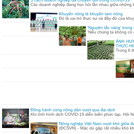
3 cách doanh nghiệp đã chuyển đổi trong COVID-19
Các doanh nghiệp đang học hỏi lẫn nhau giữa những th
Khuyến nông là khuyến tam nông
Đó là vai trò thực sự và đầy đủ của khu
'Nguyên tắc vàng' trong
'Nếu chúng ta không có c
ẢNH HƯỞ
THỰC HI
Trong 6 t
Đồng hành cùng nông dân vượt qua đại dịch
Khi tình hình dịch COVID-19 diễn biến phức tạp, Hội N
Nông nghiệp Việt Nam vượt khó giữa đ
(ĐCSVN) - Mặc dù gặp rất nhiều khó kh