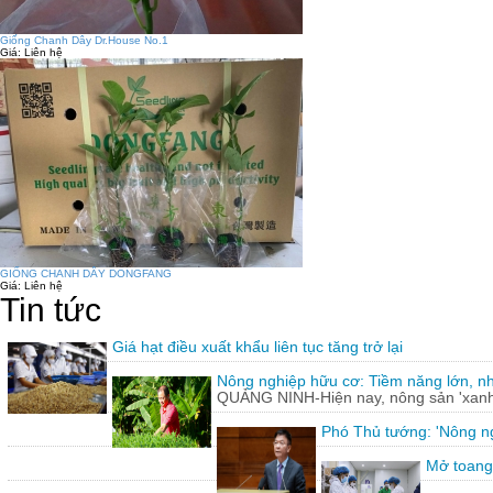
Giống Chanh Dây Dr.House No.1
Giá:
Liên hệ
GIỐNG CHANH DÂY DONGFANG
Giá:
Liên hệ
Tin tức
Giá hạt điều xuất khẩu liên tục tăng trở lại
Nông nghiệp hữu cơ: Tiềm năng lớn, n
QUẢNG NINH-Hiện nay, nông sản 'xanh'
Phó Thủ tướng: 'Nông ng
Mở toang