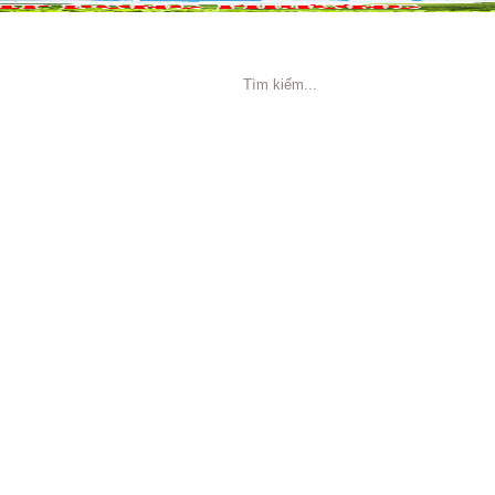
NG CÁO
TIN TỨC
TUYỂN DỤNG