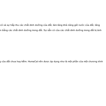
ây cỏ và sự hấp thu các chất dinh dưỡng của đất, làm tăng khả năng giữ nước của đất, tăng
 bằng các chất dinh dưỡng trong đất. Sự sẵn có của các chất dinh dưỡng trong đất bị ảnh
rọng của đất chua hay kiềm. HumaCal nên được áp dụng như là một phần của một chương trình