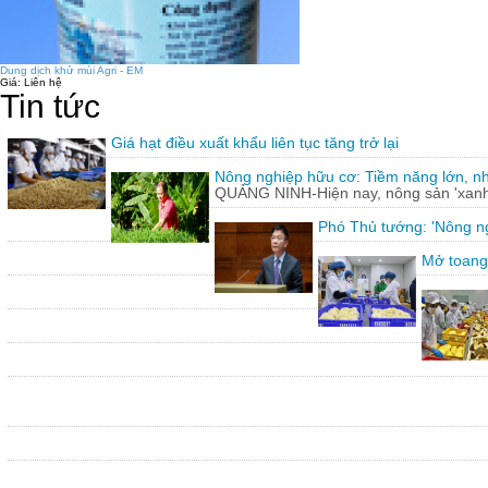
Dung dịch khử mùi Agri - EM
Giá:
Liên hệ
Tin tức
Giá hạt điều xuất khẩu liên tục tăng trở lại
Nông nghiệp hữu cơ: Tiềm năng lớn, n
QUẢNG NINH-Hiện nay, nông sản 'xanh'
Phó Thủ tướng: 'Nông ng
Mở toang