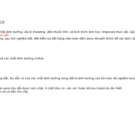
0,8
ất dinh dưỡng, đại lý chelating, đệm thuộc tính, và kích thích sinh học. Iimproves thực vật, c
 có sẵn
 sau thử nghiệm đất. Một kiểm tra đất hàng năm toàn diện được khuyến khích để xác định cân
 và các chất dinh dưỡng vi khác
trong đất. Sự sẵn có của các chất dinh dưỡng trong đất bị ảnh hưởng cao bởi mức độ nghiêm t
canxi cho đất được nén chặt, ít chất hữu cơ, cát, và / hoặc khi lưu huỳnh là cần thiết.
n và có sẵn cho cây.