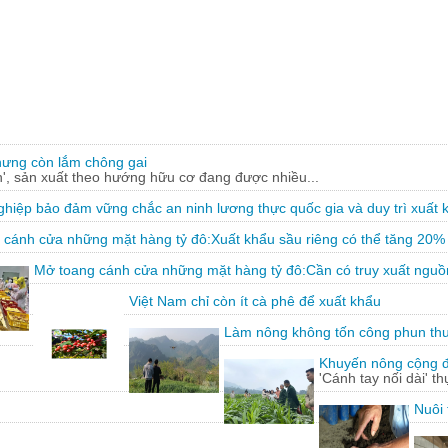
hưng còn lắm chông gai
, sản xuất theo hướng hữu cơ đang được nhiều...
hiệp bảo đảm vững chắc an ninh lương thực quốc gia và duy trì xuất 
 cánh cửa những mặt hàng tỷ đô:Xuất khẩu sầu riêng có thể tăng 20%
Mở toang cánh cửa những mặt hàng tỷ đô:Cần có truy xuất nguồ
Việt Nam chỉ còn ít cà phê để xuất khẩu
Làm nông không tốn công phun th
Khuyến nông cộng đồ
'Cánh tay nối dài' t
Nuôi 