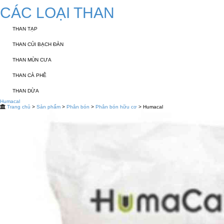
CÁC LOẠI THAN
THAN TẠP
THAN CỦI BẠCH ĐÀN
THAN MÙN CƯA
THAN CÀ PHÊ
THAN DỪA
Humacal
Trang chủ
>
Sản phẩm
>
Phân bón
>
Phân bón hữu cơ
> Humacal