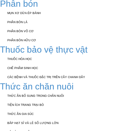
Phân bón
MỤN XƠ DỪA ÉP BÁNH
PHÂN BÓN LÁ
PHÂN BÓN VÔ CƠ
PHÂN BÓN HỮU CƠ
Thuốc bảo vệ thực vật
THUỐC HÓA HỌC
CHẾ PHẨM SINH HỌC
CÁC BỆNH VÀ THUỐC ĐẶC TRỊ TRÊN CÂY CHANH DÂY
Thức ăn chăn nuôi
THỨC ĂN BỔ SUNG TRONG CHĂN NUÔI
TIỆN ÍCH TRANG TRẠI BÒ
THỨC ĂN GIA SÚC
BẮP HẠT SỈ VÀ LẺ SỐ LƯỢNG LỚN