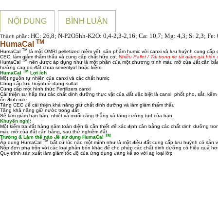
NỘI DUNG
BÌNH LUẬN
HC: 26,8; N-P2O5hh-K2O: 0,4-2,3-2,16; Ca: 10,7; Mg: 4,3; S: 2,3; Fe: 
Thành phần:
TM
HumaCal
TM
HumaCal
là một OMRI pelletized niêm yết, sản phẩm humic với canxi và lưu huỳnh cung cấp ch
CEC, làm giảm thẩm thấu và cung cấp chất hữu cơ.
Nhiều Pallet / Tải trọng xe tải giảm giá hiện
TM
HumaCal
nên được áp dụng như là một phần của một chương trình màu mỡ của đất cân bằng,
hưởng cao do đất chua severityof hoặc kiềm.
TM
HumaCal
Lợi ích
Một nguồn tự nhiên của canxi và các chất humic
Cung cấp lưu huỳnh ở dạng sulfat
Cung cấp một hình thức Fertilizers canxi
Cải thiện sự hấp thu các chất dinh dưỡng thực vật của đất đặc biệt là canxi, phốt pho, sắt, kẽm
ổn định nitơ
Tăng CEC để cải thiện khả năng giữ chất dinh dưỡng và làm giảm thẩm thấu
Tăng khả năng giữ nước trong đất
Sẽ làm giảm hạn hán, nhiệt và muối căng thẳng và tăng cường turf của bạn.
Khuyến nghị:
Một kiểm tra đất hàng năm toàn diện là cần thiết để xác định cân bằng các chất dinh dưỡng 
màu mỡ của đất cân bằng, sau thử nghiệm đất.
TM
Trường & Làm thế nào để sử dụng HumaCal
TM
Áp dụng HumaCal
bất cứ lúc nào một mình như là một điều đất cung cấp lưu huỳnh có sẵn và 
Nộp đơn pha trộn với các loại phân bón khác để cho phép các chất dinh dưỡng có hiệu quả hơ
Quy trình sản xuất làm giảm tốc độ của ứng dụng đáng kể so với ag loại lớp