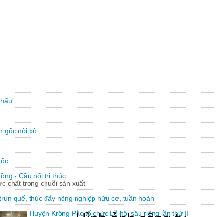
khẩu'
n gốc nội bộ
uốc
ng - Cầu nối tri thức
hực chất trong chuỗi sản xuất
trùn quế, thúc đẩy nông nghiệp hữu cơ, tuần hoàn
Huyện Krông Pắc tổ chức Lễ hội sầu riêng lần thứ II