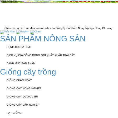
0908 005 554
TRANG CHỦ
GIỚI THIỆU
KỸ THUẬT 
LIÊN HỆ
 các bạn đến với website của Công Ty Cổ Phần Nông Nghiệp Đông Phương
SẢN PHẨM NÔNG SẢN
DỤNG CỤ GIA ĐÌNH
DỊCH VỤ GIA CÔNG ĐÓNG GÓI XUẤT KHẨU TRÁI CÂY
DANH MỤC SẢN PHẨM
Giống cây trồng
GIỐNG CHANH DÂY
GIỐNG CÂY NÔNG NGHIỆP
GIỐNG CÂY DƯỢC LIỆU
GIỐNG CÂY LÂM NGHIỆP
HẠT GIỐNG