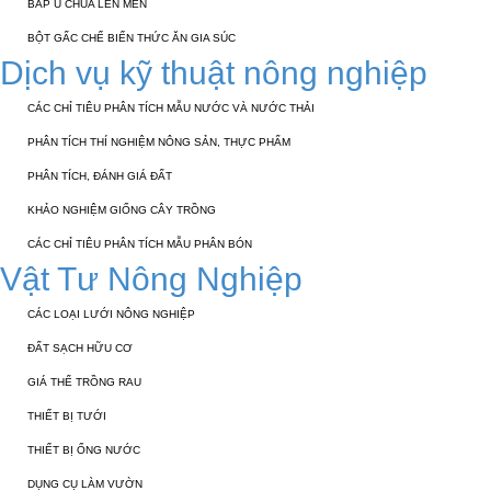
BẮP Ủ CHUA LÊN MEN
BỘT GẤC CHẾ BIẾN THỨC ĂN GIA SÚC
Dịch vụ kỹ thuật nông nghiệp
CÁC CHỈ TIÊU PHÂN TÍCH MẪU NƯỚC VÀ NƯỚC THẢI
PHÂN TÍCH THÍ NGHIỆM NÔNG SẢN, THỰC PHẨM
PHÂN TÍCH, ĐÁNH GIÁ ĐẤT
KHẢO NGHIỆM GIỐNG CÂY TRỒNG
CÁC CHỈ TIÊU PHÂN TÍCH MẪU PHÂN BÓN
Vật Tư Nông Nghiệp
CÁC LOẠI LƯỚI NÔNG NGHIỆP
ĐẤT SẠCH HỮU CƠ
GIÁ THỂ TRỒNG RAU
THIẾT BỊ TƯỚI
THIẾT BỊ ỐNG NƯỚC
DỤNG CỤ LÀM VƯỜN