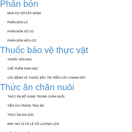
Phân bón
MỤN XƠ DỪA ÉP BÁNH
PHÂN BÓN LÁ
PHÂN BÓN VÔ CƠ
PHÂN BÓN HỮU CƠ
Thuốc bảo vệ thực vật
THUỐC HÓA HỌC
CHẾ PHẨM SINH HỌC
CÁC BỆNH VÀ THUỐC ĐẶC TRỊ TRÊN CÂY CHANH DÂY
Thức ăn chăn nuôi
THỨC ĂN BỔ SUNG TRONG CHĂN NUÔI
TIỆN ÍCH TRANG TRẠI BÒ
THỨC ĂN GIA SÚC
BẮP HẠT SỈ VÀ LẺ SỐ LƯỢNG LỚN