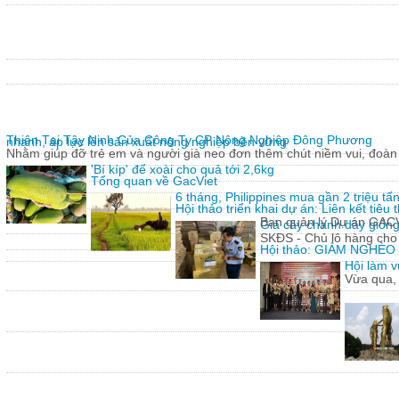
Thiện Tại Tây Ninh Của Công Ty CP Nông Nghiệp Đông Phương
nhanh, áp lực lên sản xuất nông nghiệp bền vững
Nhằm giúp đỡ trẻ em và người già neo đơn thêm chút niềm vui, đoàn 
'Bí kíp' để xoài cho quả tới 2,6kg
Tổng quan về GacViet
6 tháng, Philippines mua gần 2 triệu t
Hội thảo triển khai dự án: Liên kết tiê
Ban quản lý Dự án GACVIE
Giả cây chanh dây giống
SKĐS - Chủ lô hàng cho
Hội thảo: GIẢM NGHÈ
Hội làm v
Vừa qua,