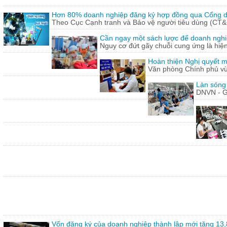
Hơn 80% doanh nghiệp đăng ký hợp đồng qua Cổng dị
Theo Cục Cạnh tranh và Bảo vệ người tiêu dùng (CT&
Cần ngay một sách lược để doanh nghiệp
Nguy cơ đứt gãy chuỗi cung ứng là hiện 
Hoàn thiện Nghị quyết m
Văn phòng Chính phủ vừ
Làn sóng
DNVN - G
Vốn đăng ký của doanh nghiệp thành lập mới tăng 13