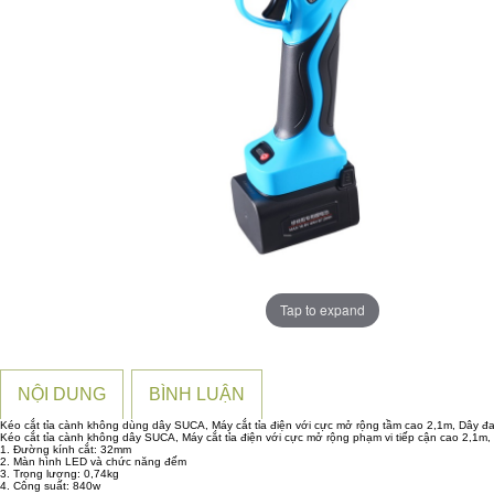
Tap to expand
NỘI DUNG
BÌNH LUẬN
Kéo cắt tỉa cành không dùng dây SUCA, Máy cắt tỉa điện với cực mở rộng tầm cao 2,1m, Dây đa
Kéo cắt tỉa cành không dây SUCA, Máy cắt tỉa điện với cực mở rộng phạm vi tiếp cận cao 2,1m,
1. Đường kính cắt: 32mm
2. Màn hình LED và chức năng đếm
3. Trọng lượng: 0,74kg
4. Công suất: 840w