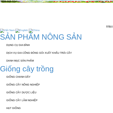
0908 005 554
TRANG CHỦ
GIỚI THIỆU
KỸ THUẬT 
TUYỂN DỤNG
LIÊN HỆ
Chào mừng các bạn đến với
SẢN PHẨM NÔNG SẢN
DỤNG CỤ GIA ĐÌNH
DỊCH VỤ GIA CÔNG ĐÓNG GÓI XUẤT KHẨU TRÁI CÂY
DANH MỤC SẢN PHẨM
Giống cây trồng
GIỐNG CHANH DÂY
GIỐNG CÂY NÔNG NGHIỆP
GIỐNG CÂY DƯỢC LIỆU
GIỐNG CÂY LÂM NGHIỆP
HẠT GIỐNG