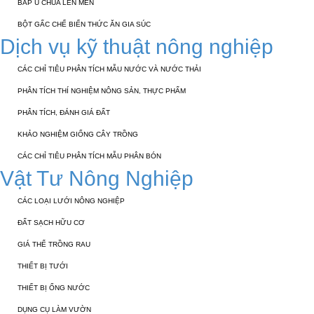
BẮP Ủ CHUA LÊN MEN
BỘT GẤC CHẾ BIẾN THỨC ĂN GIA SÚC
Dịch vụ kỹ thuật nông nghiệp
CÁC CHỈ TIÊU PHÂN TÍCH MẪU NƯỚC VÀ NƯỚC THẢI
PHÂN TÍCH THÍ NGHIỆM NÔNG SẢN, THỰC PHẨM
PHÂN TÍCH, ĐÁNH GIÁ ĐẤT
KHẢO NGHIỆM GIỐNG CÂY TRỒNG
CÁC CHỈ TIÊU PHÂN TÍCH MẪU PHÂN BÓN
Vật Tư Nông Nghiệp
CÁC LOẠI LƯỚI NÔNG NGHIỆP
ĐẤT SẠCH HỮU CƠ
GIÁ THỂ TRỒNG RAU
THIẾT BỊ TƯỚI
THIẾT BỊ ỐNG NƯỚC
DỤNG CỤ LÀM VƯỜN