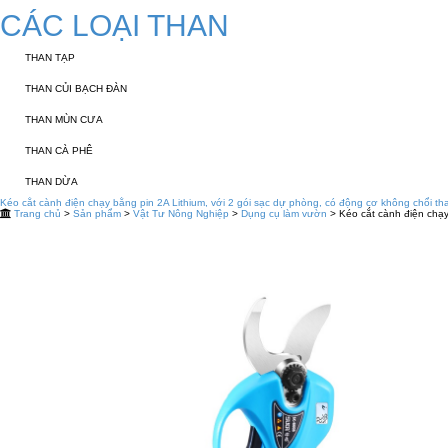
CÁC LOẠI THAN
THAN TẠP
THAN CỦI BẠCH ĐÀN
THAN MÙN CƯA
THAN CÀ PHÊ
THAN DỪA
Kéo cắt cành điện chạy bằng pin 2A Lithium, với 2 gói sạc dự phòng, có động cơ không chổi 
Trang chủ
>
Sản phẩm
>
Vật Tư Nông Nghiệp
>
Dụng cụ làm vườn
> Kéo cắt cành điện chạy