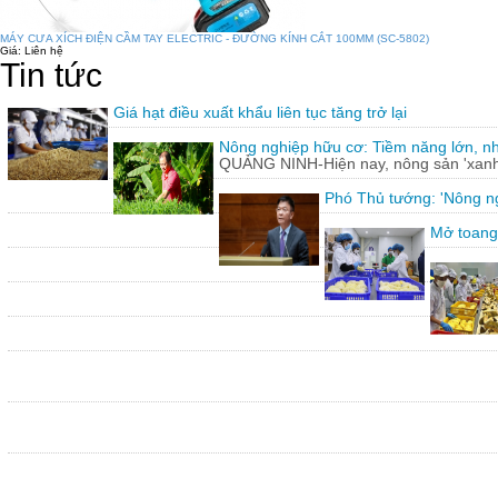
MÁY CƯA XÍCH ĐIỆN CẦM TAY ELECTRIC - ĐƯỜNG KÍNH CẮT 100MM (SC-5802)
Giá:
Liên hệ
Tin tức
Giá hạt điều xuất khẩu liên tục tăng trở lại
Nông nghiệp hữu cơ: Tiềm năng lớn, n
QUẢNG NINH-Hiện nay, nông sản 'xanh'
Phó Thủ tướng: 'Nông ng
Mở toang