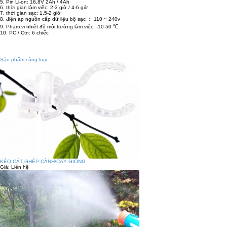
5. Pin Li-on: 16,8V 2Ah / 4Ah
6. thời gian làm việc: 2-3 giờ / 4-6 giờ
7. thời gian sạc: 1,5-2 giờ
8. điện áp nguồn cấp dữ liệu bộ sạc ： 110 ~ 240v
9. Phạm vi nhiệt độ môi trường làm việc: -10-50 ℃
10. PC / Ctn: 6 chiếc
Sản phẩm cùng loại
KÉO CẮT GHÉP CÀNH/CÂY GIỐNG
Giá:
Liên hệ