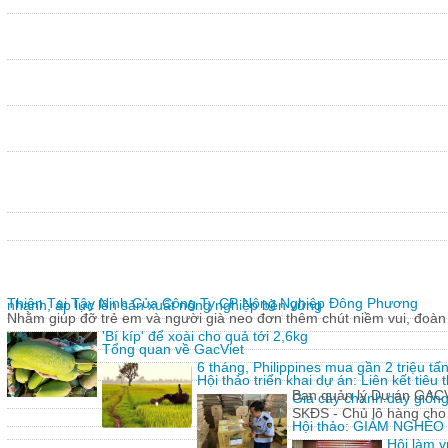
Thiện Tại Tây Ninh Của Công Ty CP Nông Nghiệp Đông Phương
nhanh, áp lực lên sản xuất nông nghiệp bền vững
Nhằm giúp đỡ trẻ em và người già neo đơn thêm chút niềm vui, đoàn 
'Bí kíp' để xoài cho quả tới 2,6kg
Tổng quan về GacViet
6 tháng, Philippines mua gần 2 triệu t
Hội thảo triển khai dự án: Liên kết tiê
Ban quản lý Dự án GACVIE
Giả cây chanh dây giống
SKĐS - Chủ lô hàng cho
Hội thảo: GIẢM NGHÈ
Hội làm v