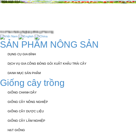
0908 005 554
TRANG CHỦ
GIỚI THIỆU
KỸ THUẬT 
TUYỂN DỤNG
LIÊN HỆ
p Đông Phương
SẢN PHẨM NÔNG SẢN
DỤNG CỤ GIA ĐÌNH
DỊCH VỤ GIA CÔNG ĐÓNG GÓI XUẤT KHẨU TRÁI CÂY
DANH MỤC SẢN PHẨM
Giống cây trồng
GIỐNG CHANH DÂY
GIỐNG CÂY NÔNG NGHIỆP
GIỐNG CÂY DƯỢC LIỆU
GIỐNG CÂY LÂM NGHIỆP
HẠT GIỐNG