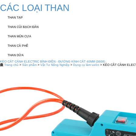
CÁC LOẠI THAN
THAN TẠP
THAN CỦI BẠCH ĐÀN
THAN MÙN CƯA
THAN CÀ PHÊ
THAN DỪA
KÉO CẮT CÀNH ELECTRIC BÌNH ĐIỆN - ĐƯỜNG KÍNH CẮT 40MM (3608)
Trang chủ
>
Sản phẩm
>
Vật Tư Nông Nghiệp
>
Dụng cụ làm vườn
> KÉO CẮT CÀNH ELECT