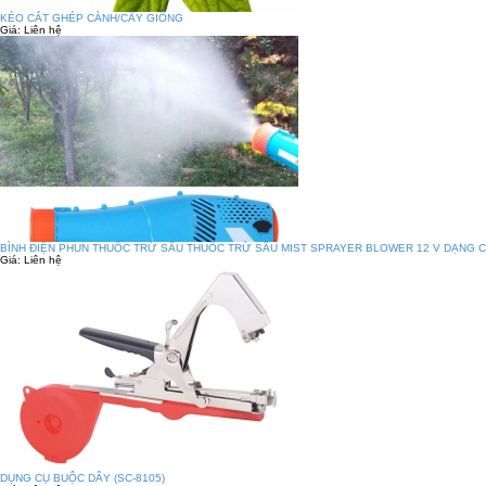
KÉO CẮT GHÉP CÀNH/CÂY GIỐNG
Giá:
Liên hệ
BÌNH ĐIỆN PHUN THUỐC TRỪ SÂU THUỐC TRỪ SÂU MIST SPRAYER BLOWER 12 V DẠNG C
Giá:
Liên hệ
DỤNG CỤ BUỘC DÂY (SC-8105)