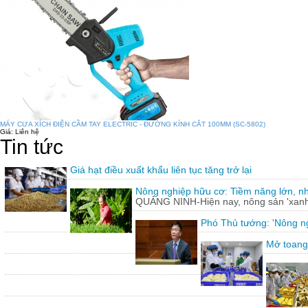
MÁY CƯA XÍCH ĐIỆN CẦM TAY ELECTRIC - ĐƯỜNG KÍNH CẮT 100MM (SC-5802)
Giá:
Liên hệ
Tin tức
Giá hạt điều xuất khẩu liên tục tăng trở lại
Nông nghiệp hữu cơ: Tiềm năng lớn, n
QUẢNG NINH-Hiện nay, nông sản 'xanh'
Phó Thủ tướng: 'Nông ng
Mở toang