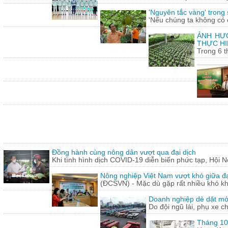
'Nguyên tắc vàng' trong
'Nếu chúng ta không có c
ẢNH HƯỞ
THỰC HI
Trong 6 t
Đồng hành cùng nông dân vượt qua đại dịch
Khi tình hình dịch COVID-19 diễn biến phức tạp, Hội N
Nông nghiệp Việt Nam vượt khó giữa đ
(ĐCSVN) - Mặc dù gặp rất nhiều khó kh
Doanh nghiệp dè dặt mở l
Do đội ngũ lái, phụ xe c
Tháng 10: