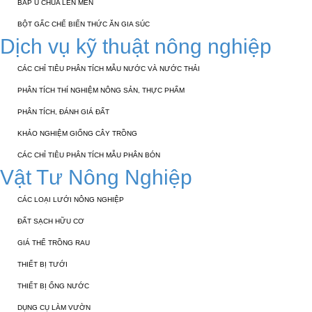
BẮP Ủ CHUA LÊN MEN
BỘT GẤC CHẾ BIẾN THỨC ĂN GIA SÚC
Dịch vụ kỹ thuật nông nghiệp
CÁC CHỈ TIÊU PHÂN TÍCH MẪU NƯỚC VÀ NƯỚC THẢI
PHÂN TÍCH THÍ NGHIỆM NÔNG SẢN, THỰC PHẨM
PHÂN TÍCH, ĐÁNH GIÁ ĐẤT
KHẢO NGHIỆM GIỐNG CÂY TRỒNG
CÁC CHỈ TIÊU PHÂN TÍCH MẪU PHÂN BÓN
Vật Tư Nông Nghiệp
CÁC LOẠI LƯỚI NÔNG NGHIỆP
ĐẤT SẠCH HỮU CƠ
GIÁ THỂ TRỒNG RAU
THIẾT BỊ TƯỚI
THIẾT BỊ ỐNG NƯỚC
DỤNG CỤ LÀM VƯỜN