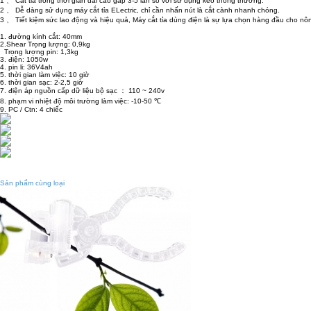
1 、 Cắt tỉa trong thời gian dài cao gấp 3-5 lần so với sử dụng kéo thông thường.
2 、 Dễ dàng sử dụng máy cắt tỉa ELectric, chỉ cần nhấn nút là cắt cành nhanh chóng.
3 、 Tiết kiệm sức lao động và hiệu quả, Máy cắt tỉa dùng điện là sự lựa chọn hàng đầu cho 
1. đường kính cắt: 40mm
2.Shear Trọng lượng: 0,9kg
Trọng lượng pin: 1,3kg
3. điện: 1050w
4. pin li: 36V4ah
5. thời gian làm việc: 10 giờ
6. thời gian sạc: 2-2,5 giờ
7. điện áp nguồn cấp dữ liệu bộ sạc ： 110 ~ 240v
8. phạm vi nhiệt độ môi trường làm việc: -10-50 ℃
9. PC / Ctn: 4 chiếc
Sản phẩm cùng loại