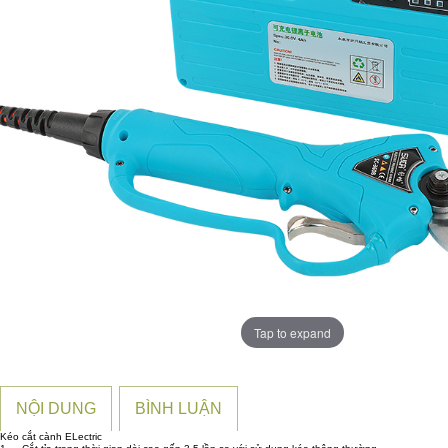
Tap to expand
NỘI DUNG
BÌNH LUẬN
Kéo cắt cành ELectric