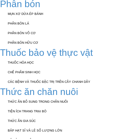
Phân bón
MỤN XƠ DỪA ÉP BÁNH
PHÂN BÓN LÁ
PHÂN BÓN VÔ CƠ
PHÂN BÓN HỮU CƠ
Thuốc bảo vệ thực vật
THUỐC HÓA HỌC
CHẾ PHẨM SINH HỌC
CÁC BỆNH VÀ THUỐC ĐẶC TRỊ TRÊN CÂY CHANH DÂY
Thức ăn chăn nuôi
THỨC ĂN BỔ SUNG TRONG CHĂN NUÔI
TIỆN ÍCH TRANG TRẠI BÒ
THỨC ĂN GIA SÚC
BẮP HẠT SỈ VÀ LẺ SỐ LƯỢNG LỚN