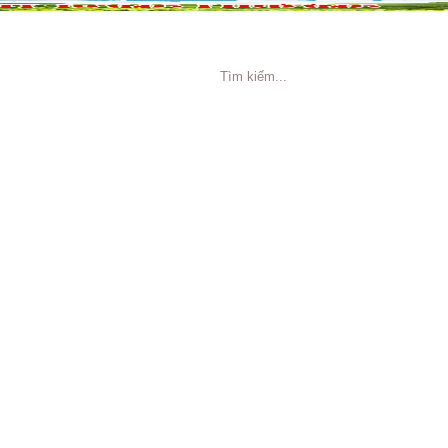
NG CÁO
TIN TỨC
TUYỂN DỤNG