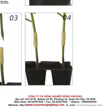
CÔNG TY CP NÔNG NGHIỆP ĐÔNG PHƯƠNG
Địa chỉ: Số 137/9, đường số 59, Phường 14, Quận Gò Vấp, TP.HCM
Điện thoại: 08.62957936 – Fax: 08.62957935 - Hotline : 0908005554
www.tuvannongnghiep.com
Website: http://
; E_mail:
contact@quagac.com