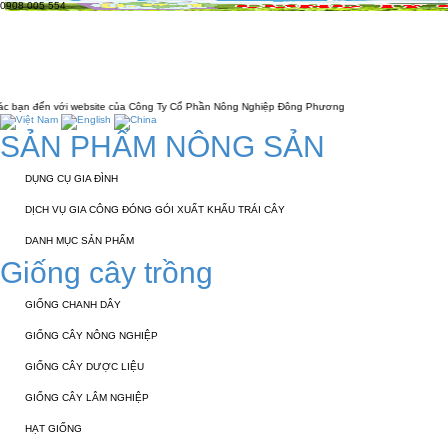
0908 005 554
TRANG CHỦ
GIỚI THIỆU
KỸ THUẬT 
LIÊN HỆ
 website của Công Ty Cổ Phần Nông Nghiệp Đông Phương
SẢN PHẨM NÔNG SẢN
DỤNG CỤ GIA ĐÌNH
DỊCH VỤ GIA CÔNG ĐÓNG GÓI XUẤT KHẨU TRÁI CÂY
DANH MỤC SẢN PHẨM
Giống cây trồng
GIỐNG CHANH DÂY
GIỐNG CÂY NÔNG NGHIỆP
GIỐNG CÂY DƯỢC LIỆU
GIỐNG CÂY LÂM NGHIỆP
HẠT GIỐNG