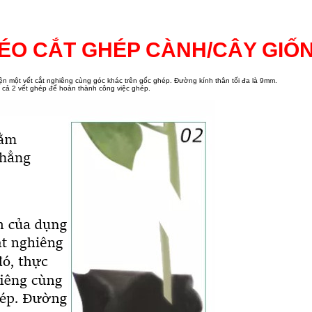
ÉO CẮT GHÉP CÀNH/CÂY GIỐ
n một vết cắt nghiêng cùng góc khác trên gốc ghép. Đường kính thân tối đa là 9mm.
 cả 2 vết ghép để hoàn thành công việc ghép.