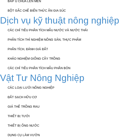
BẮP Ủ CHUA LÊN MEN
BỘT GẤC CHẾ BIẾN THỨC ĂN GIA SÚC
Dịch vụ kỹ thuật nông nghiệp
CÁC CHỈ TIÊU PHÂN TÍCH MẪU NƯỚC VÀ NƯỚC THẢI
PHÂN TÍCH THÍ NGHIỆM NÔNG SẢN, THỰC PHẨM
PHÂN TÍCH, ĐÁNH GIÁ ĐẤT
KHẢO NGHIỆM GIỐNG CÂY TRỒNG
CÁC CHỈ TIÊU PHÂN TÍCH MẪU PHÂN BÓN
Vật Tư Nông Nghiệp
CÁC LOẠI LƯỚI NÔNG NGHIỆP
ĐẤT SẠCH HỮU CƠ
GIÁ THỂ TRỒNG RAU
THIẾT BỊ TƯỚI
THIẾT BỊ ỐNG NƯỚC
DỤNG CỤ LÀM VƯỜN