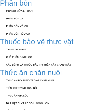
Phân bón
MỤN XƠ DỪA ÉP BÁNH
PHÂN BÓN LÁ
PHÂN BÓN VÔ CƠ
PHÂN BÓN HỮU CƠ
Thuốc bảo vệ thực vật
THUỐC HÓA HỌC
CHẾ PHẨM SINH HỌC
CÁC BỆNH VÀ THUỐC ĐẶC TRỊ TRÊN CÂY CHANH DÂY
Thức ăn chăn nuôi
THỨC ĂN BỔ SUNG TRONG CHĂN NUÔI
TIỆN ÍCH TRANG TRẠI BÒ
THỨC ĂN GIA SÚC
BẮP HẠT SỈ VÀ LẺ SỐ LƯỢNG LỚN