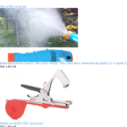
Sản phẩm cùng loại
BÌNH ĐIỆN PHUN THUỐC TRỪ SÂU THUỐC TRỪ SÂU MIST SPRAYER BLOWER 12 V DẠNG C
Giá:
Liên hệ
DỤNG CỤ BUỘC DÂY (SC-8105)
Giá:
Liên hệ