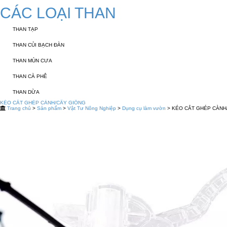
CÁC LOẠI THAN
THAN TẠP
THAN CỦI BẠCH ĐÀN
THAN MÙN CƯA
THAN CÀ PHÊ
THAN DỪA
KÉO CẮT GHÉP CÀNH/CÂY GIỐNG
Trang chủ
>
Sản phẩm
>
Vật Tư Nông Nghiệp
>
Dụng cụ làm vườn
> KÉO CẮT GHÉP CÀNH