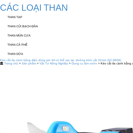
CÁC LOẠI THAN
THAN TẠP
THAN CỦI BẠCH ĐÀN
THAN MÙN CƯA
THAN CÀ PHÊ
THAN DỪA
Kéo cắt tỉa cành bằng điện dùng pin 4A có thể xạc lại, đường kính cắt 32mm (SC-8608)
Trang chủ
>
Sản phẩm
>
Vật Tư Nông Nghiệp
>
Dụng cụ làm vườn
> Kéo cắt tỉa cành bằng 