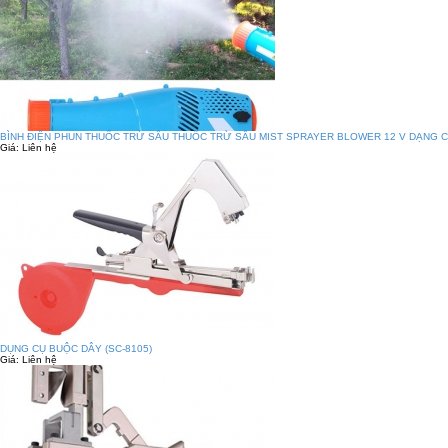
BÌNH ĐIỆN PHUN THUỐC TRỪ SÂU THUỐC TRỪ SÂU MIST SPRAYER BLOWER 12 V DẠNG C
Giá:
Liên hệ
DỤNG CỤ BUỘC DÂY (SC-8105)
Giá:
Liên hệ