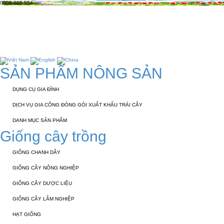
0908 005 554
TRANG CHỦ
GIỚI THIỆU
KỸ THUẬT 
TUYỂN DỤNG
LIÊN HỆ
Chào mừng các bạ
SẢN PHẨM NÔNG SẢN
DỤNG CỤ GIA ĐÌNH
DỊCH VỤ GIA CÔNG ĐÓNG GÓI XUẤT KHẨU TRÁI CÂY
DANH MỤC SẢN PHẨM
Giống cây trồng
GIỐNG CHANH DÂY
GIỐNG CÂY NÔNG NGHIỆP
GIỐNG CÂY DƯỢC LIỆU
GIỐNG CÂY LÂM NGHIỆP
HẠT GIỐNG