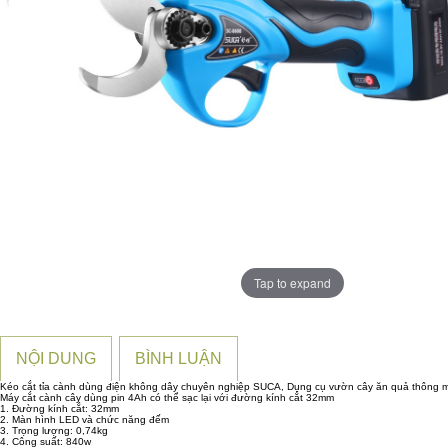
Tap to expand
NỘI DUNG
BÌNH LUẬN
Kéo cắt tỉa cành dùng điện không dây chuyên nghiệp SUCA, Dụng cụ vườn cây ăn quả thông 
Máy cắt cành cây dùng pin 4Ah có thể sạc lại với đường kính cắt 32mm
1. Đường kính cắt: 32mm
2. Màn hình LED và chức năng đếm
3. Trọng lượng: 0,74kg
4. Công suất: 840w