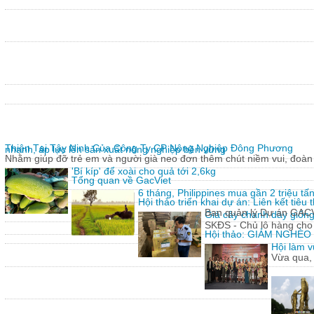
Thiện Tại Tây Ninh Của Công Ty CP Nông Nghiệp Đông Phương
nhanh, áp lực lên sản xuất nông nghiệp bền vững
Nhằm giúp đỡ trẻ em và người già neo đơn thêm chút niềm vui, đoàn 
'Bí kíp' để xoài cho quả tới 2,6kg
Tổng quan về GacViet
6 tháng, Philippines mua gần 2 triệu t
Hội thảo triển khai dự án: Liên kết tiê
Ban quản lý Dự án GACVIE
Giả cây chanh dây giống
SKĐS - Chủ lô hàng cho
Hội thảo: GIẢM NGHÈ
Hội làm v
Vừa qua,