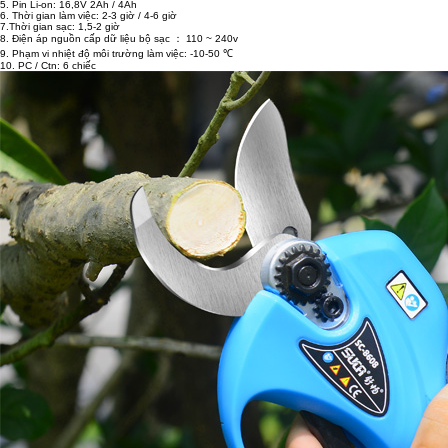
5. Pin Li-on: 16,8V 2Ah / 4Ah
6. Thời gian làm việc: 2-3 giờ / 4-6 giờ
7.Thời gian sạc: 1,5-2 giờ
8. Điện áp nguồn cấp dữ liệu bộ sạc ： 110 ~ 240v
9. Phạm vi nhiệt độ môi trường làm việc: -10-50 ℃
10. PC / Ctn: 6 chiếc