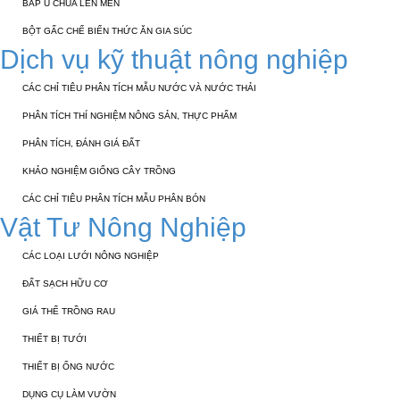
BẮP Ủ CHUA LÊN MEN
BỘT GẤC CHẾ BIẾN THỨC ĂN GIA SÚC
Dịch vụ kỹ thuật nông nghiệp
CÁC CHỈ TIÊU PHÂN TÍCH MẪU NƯỚC VÀ NƯỚC THẢI
PHÂN TÍCH THÍ NGHIỆM NÔNG SẢN, THỰC PHẨM
PHÂN TÍCH, ĐÁNH GIÁ ĐẤT
KHẢO NGHIỆM GIỐNG CÂY TRỒNG
CÁC CHỈ TIÊU PHÂN TÍCH MẪU PHÂN BÓN
Vật Tư Nông Nghiệp
CÁC LOẠI LƯỚI NÔNG NGHIỆP
ĐẤT SẠCH HỮU CƠ
GIÁ THỂ TRỒNG RAU
THIẾT BỊ TƯỚI
THIẾT BỊ ỐNG NƯỚC
DỤNG CỤ LÀM VƯỜN