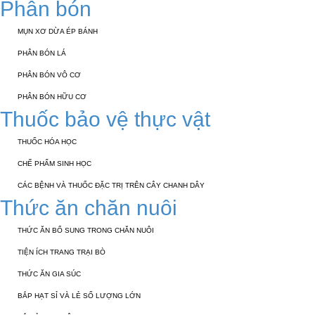
Phân bón
MỤN XƠ DỪA ÉP BÁNH
PHÂN BÓN LÁ
PHÂN BÓN VÔ CƠ
PHÂN BÓN HỮU CƠ
Thuốc bảo vệ thực vật
THUỐC HÓA HỌC
CHẾ PHẨM SINH HỌC
CÁC BỆNH VÀ THUỐC ĐẶC TRỊ TRÊN CÂY CHANH DÂY
Thức ăn chăn nuôi
THỨC ĂN BỔ SUNG TRONG CHĂN NUÔI
TIỆN ÍCH TRANG TRẠI BÒ
THỨC ĂN GIA SÚC
BẮP HẠT SỈ VÀ LẺ SỐ LƯỢNG LỚN