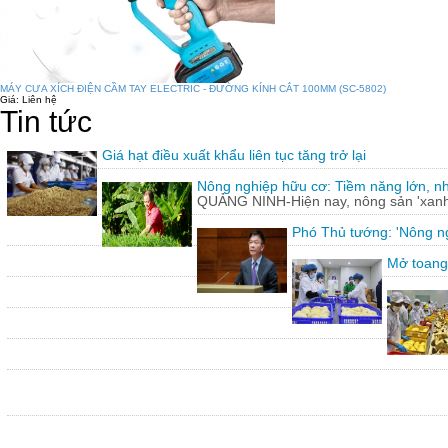
MÁY CƯA XÍCH ĐIỆN CẦM TAY ELECTRIC - ĐƯỜNG KÍNH CẮT 100MM (SC-5802)
Giá:
Liên hệ
Tin tức
Giá hạt điều xuất khẩu liên tục tăng trở lại
Nông nghiệp hữu cơ: Tiềm năng lớn, n
QUẢNG NINH-Hiện nay, nông sản 'xanh'
Phó Thủ tướng: 'Nông ng
Mở toang