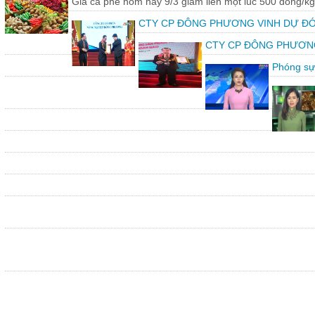
Giá cà phê hôm nay 9/3 giảm liền một lúc 500 đồng/kg
CTY CP ĐÔNG PHƯƠNG VINH DỰ ĐÓ
CTY CP ĐÔNG PHƯƠNG vin
Phóng sự