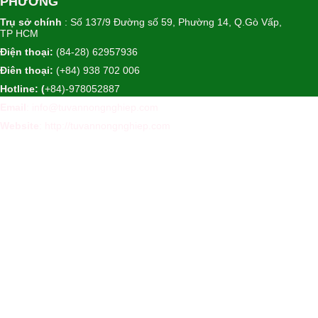
PHƯƠNG
Trụ sở chính
: Số 137/9 Đường số 59, Phường 14, Q.Gò Vấp,
TP HCM
Điện thoại:
(84-28) 62957936
Điên thoại:
(+84) 938 702 006
Hotline: (
+84)-978052887
Email
: info@tuvannongnghiep.com
Website
:
http://tuvannongnghiep.com