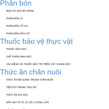
Phân bón
MỤN XƠ DỪA ÉP BÁNH
PHÂN BÓN LÁ
PHÂN BÓN VÔ CƠ
PHÂN BÓN HỮU CƠ
Thuốc bảo vệ thực vật
THUỐC HÓA HỌC
CHẾ PHẨM SINH HỌC
CÁC BỆNH VÀ THUỐC ĐẶC TRỊ TRÊN CÂY CHANH DÂY
Thức ăn chăn nuôi
THỨC ĂN BỔ SUNG TRONG CHĂN NUÔI
TIỆN ÍCH TRANG TRẠI BÒ
THỨC ĂN GIA SÚC
BẮP HẠT SỈ VÀ LẺ SỐ LƯỢNG LỚN