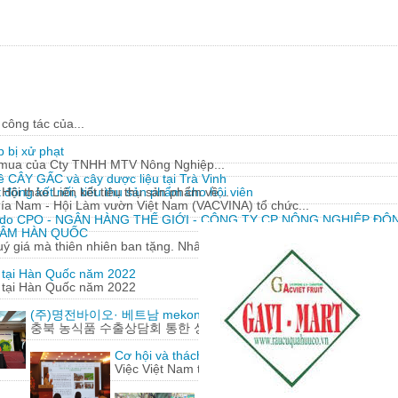
công tác của...
 bị xử phạt
y mua của Cty TNHH MTV Nông Nghiệp...
về CÂY GẤC và cây dược liệu tại Trà Vinh
động kết nối, tiêu thụ sản phẩm cho hội viên
Hội thảo Liên kết tiêu thụ sản phẩm về...
hía Nam - Hội Làm vườn Việt Nam (VACVINA) tổ chức...
 do CPO - NGÂN HÀNG THẾ GIỚI - CÔNG TY CP NÔNG NGHIỆP ĐÔN
 SÂM HÀN QUỐC
 giá mà thiên nhiên ban tặng. Nhân sâm có nguồn gốc từ...
m tại Hàn Quốc năm 2022
m tại Hàn Quốc năm 2022
(주)명전바이오· 베트남 mekong herbals corporation 기업 100
충북 농식품 수출상담회 통한 성과에 감사
Cơ hội và thách thức cho nông sản Việt Nam khi h
Việc Việt Nam tham gia hàng loạt các hiệp định t
Lão nông 'gàn' sáng chế hàng loạt