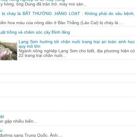
y hỏng, ông Dung đã trăn trở, mày mò sản...
 bị cháy lá BÂT THƯỜNG ,HÀNG LOẠT : Không phải do sâu bệnh,
tiên hoa màu của nông dân ở Bảo Thắng (Lào Cai) bị cháy lá....
uật trồng và chăm sóc cây Đinh lăng
Lạng Sơn hướng tới chăn nuôi trang trại an toàn sinh học
quy mô lớn
Ngành nông nghiệp Lạng Sơn cho biết, địa phương hiện có
22 trang trại chăn nuôi...
ệt
n gặp nhiều biến...
ốc
c đường sang Trung Quốc. Ảnh:...