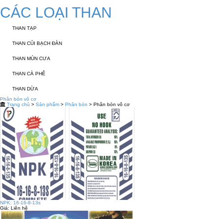
CÁC LOẠI THAN
THAN TẠP
THAN CỦI BẠCH ĐÀN
THAN MÙN CƯA
THAN CÀ PHÊ
THAN DỪA
Phân bón vô cơ
Trang chủ
>
Sản phẩm
>
Phân bón
> Phân bón vô cơ
NPK: 16-16-8-13s
Giá:
Liên hệ