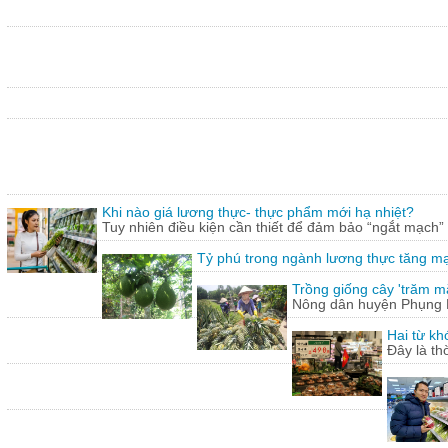
Khi nào giá lương thực- thực phẩm mới hạ nhiệt?
Tuy nhiên điều kiện cần thiết để đảm bảo “ngắt mạch”
Tỷ phú trong ngành lương thực tăng m
Trồng giống cây 'trăm mắt
Nông dân huyện Phụng Hi
Hai từ kh
Đây là th