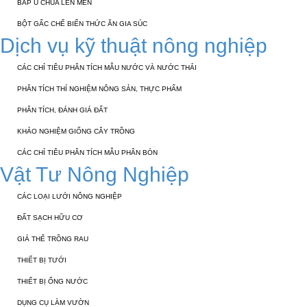
BẮP Ủ CHUA LÊN MEN
BỘT GẤC CHẾ BIẾN THỨC ĂN GIA SÚC
Dịch vụ kỹ thuật nông nghiệp
CÁC CHỈ TIÊU PHÂN TÍCH MẪU NƯỚC VÀ NƯỚC THẢI
PHÂN TÍCH THÍ NGHIỆM NÔNG SẢN, THỰC PHẨM
PHÂN TÍCH, ĐÁNH GIÁ ĐẤT
KHẢO NGHIỆM GIỐNG CÂY TRỒNG
CÁC CHỈ TIÊU PHÂN TÍCH MẪU PHÂN BÓN
Vật Tư Nông Nghiệp
CÁC LOẠI LƯỚI NÔNG NGHIỆP
ĐẤT SẠCH HỮU CƠ
GIÁ THỂ TRỒNG RAU
THIẾT BỊ TƯỚI
THIẾT BỊ ỐNG NƯỚC
DỤNG CỤ LÀM VƯỜN