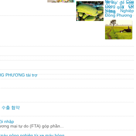
Ninh Của
'Bí kíp' để xoài
Công Ty CP
cho quả tới
Nông Nghiệp
2,6kg
Đông Phương
G PHƯƠNG tài trợ
만불 수출 협약
ội nhập
hương mại tự do (FTA) góp phần...
 máy nông nghiệp từ xe máy hỏng