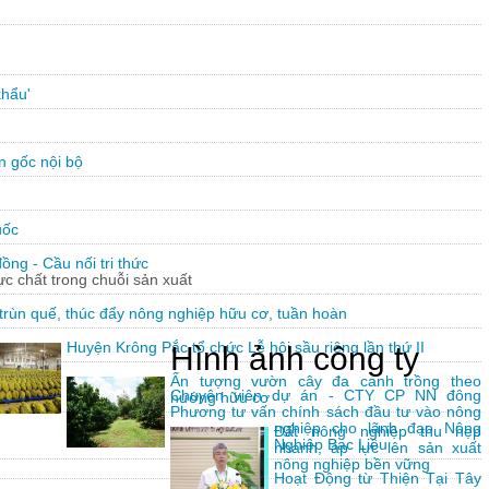
khẩu'
n gốc nội bộ
uốc
ng - Cầu nối tri thức
hực chất trong chuỗi sản xuất
trùn quế, thúc đẩy nông nghiệp hữu cơ, tuần hoàn
Huyện Krông Pắc tổ chức Lễ hội sầu riêng lần thứ II
Hình ảnh công ty
Ấn tượng vườn cây đa canh trồng theo
Chuyên viên dự án - CTY CP NN đông
hướng hữu cơ
Phương tư vấn chính sách đầu tư vào nông
nghiệp cho lãnh đạo Nông
Đất nông nghiệp thu hẹp
Nghiệp Bạc Liêu
nhanh, áp lực lên sản xuất
nông nghiệp bền vững
Hoạt Động từ Thiện Tại Tây