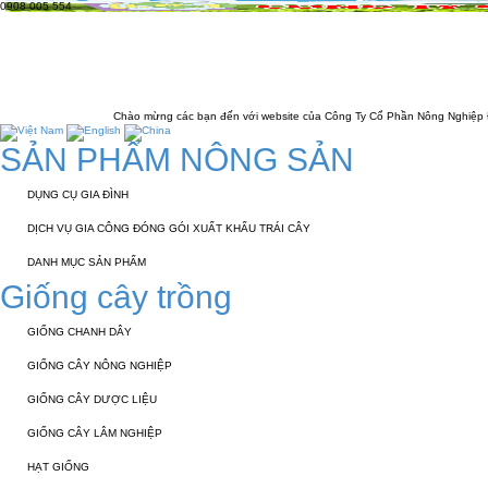
0908 005 554
TRANG CHỦ
GIỚI THIỆU
KỸ THUẬT 
LIÊN HỆ
Chào mừng các bạn đến với website của Công Ty Cổ Phần Nông Nghiệp Đông Phương
SẢN PHẨM NÔNG SẢN
DỤNG CỤ GIA ĐÌNH
DỊCH VỤ GIA CÔNG ĐÓNG GÓI XUẤT KHẨU TRÁI CÂY
DANH MỤC SẢN PHẨM
Giống cây trồng
GIỐNG CHANH DÂY
GIỐNG CÂY NÔNG NGHIỆP
GIỐNG CÂY DƯỢC LIỆU
GIỐNG CÂY LÂM NGHIỆP
HẠT GIỐNG