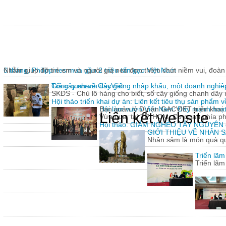
6 tháng, Philippines mua gần 2 triệu tấn gạo Việt Nam
Nhằm giúp đỡ trẻ em và người già neo đơn thêm chút niềm vui, đoàn 
Giả cây chanh dây giống nhập khẩu, một doanh nghiệp
Tổng quan về GacViet
SKĐS - Chủ lô hàng cho biết, số cây giống chanh dâ
Hội thảo triển khai dự án: Liên kết tiêu thụ sản phẩm 
Hội làm vườn Việt Nam: Đẩy mạnh hoạt 
Ban quản lý Dự án GACVIET triển khai: 
Liên kết website
Vừa qua, tại TP. HCM, Cơ quan phía p
Hội thảo: GIẢM NGHÈO TÂY NGUYÊN
GIỚI THIỆU VỀ NHÂN
Nhân sâm là món quà quý
Triển lã
Triển lã