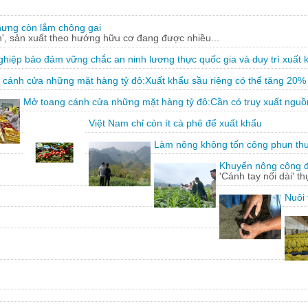
hưng còn lắm chông gai
, sản xuất theo hướng hữu cơ đang được nhiều...
hiệp bảo đảm vững chắc an ninh lương thực quốc gia và duy trì xuất 
 cánh cửa những mặt hàng tỷ đô:Xuất khẩu sầu riêng có thể tăng 20%
Mở toang cánh cửa những mặt hàng tỷ đô:Cần có truy xuất nguồ
Việt Nam chỉ còn ít cà phê để xuất khẩu
Làm nông không tốn công phun th
Khuyến nông cộng đồ
'Cánh tay nối dài' t
Nuôi 