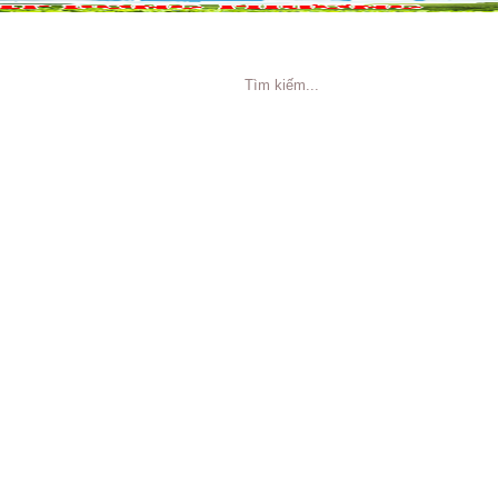
NG CÁO
TIN TỨC
TUYỂN DỤNG