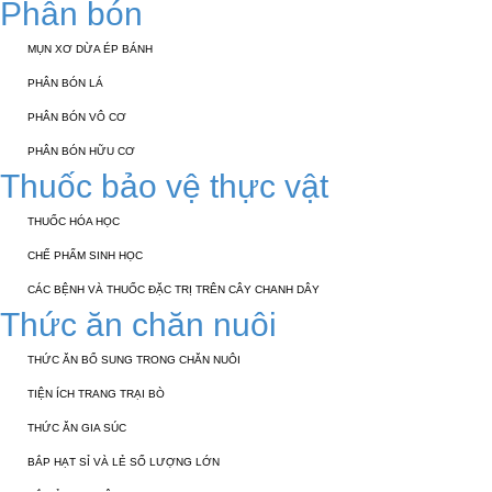
Phân bón
MỤN XƠ DỪA ÉP BÁNH
PHÂN BÓN LÁ
PHÂN BÓN VÔ CƠ
PHÂN BÓN HỮU CƠ
Thuốc bảo vệ thực vật
THUỐC HÓA HỌC
CHẾ PHẨM SINH HỌC
CÁC BỆNH VÀ THUỐC ĐẶC TRỊ TRÊN CÂY CHANH DÂY
Thức ăn chăn nuôi
THỨC ĂN BỔ SUNG TRONG CHĂN NUÔI
TIỆN ÍCH TRANG TRẠI BÒ
THỨC ĂN GIA SÚC
BẮP HẠT SỈ VÀ LẺ SỐ LƯỢNG LỚN