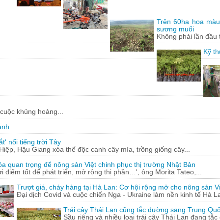
Từ những động cơ, phụ tùng xe má
Trên 60ha hoa màu
sương muối
Không phải lần đầu 
Kỹ th
 cuộc khủng hoảng...
ạnh
' nổi tiếng trời Tây
ệp, Hậu Giang xóa thế độc canh cây mía, trồng giống cây...
óa quan trọng để nông sản Việt chinh phục thị trường Nhật Bản
ời điểm tốt để phát triển, mở rộng thị phần…', ông Morita Tateo,...
Trượt giá, cháy hàng tại Hà Lan: Cơ hội rộng mở cho nông sản Vi
Đại dịch Covid và cuộc chiến Nga - Ukraine làm nền kinh tế Hà La
Trái cây Thái Lan cũng tắc đường sang Trung Qu
Sầu riêng và nhiều loại trái cây Thái Lan đang tắ