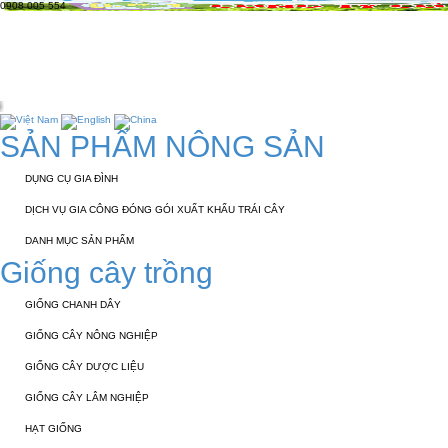
0908 005 554
TRANG CHỦ
GIỚI THIỆU
KỸ THUẬT 
TUYỂN DỤNG
LIÊN HỆ
SẢN PHẨM NÔNG SẢN
DỤNG CỤ GIA ĐÌNH
DỊCH VỤ GIA CÔNG ĐÓNG GÓI XUẤT KHẨU TRÁI CÂY
DANH MỤC SẢN PHẨM
Giống cây trồng
GIỐNG CHANH DÂY
GIỐNG CÂY NÔNG NGHIỆP
GIỐNG CÂY DƯỢC LIỆU
GIỐNG CÂY LÂM NGHIỆP
HẠT GIỐNG