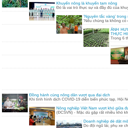
Khuyến nông là khuyến tam nông
Đó là vai trò thực sự và đầy đủ của khu
'Nguyên tắc vàng' trong
'Nếu chúng ta không có c
ẢNH HƯỞ
THỰC HI
Trong 6 t
Đồng hành cùng nông dân vượt qua đại dịch
Khi tình hình dịch COVID-19 diễn biến phức tạp, Hội N
Nông nghiệp Việt Nam vượt khó giữa đ
(ĐCSVN) - Mặc dù gặp rất nhiều khó kh
Doanh nghiệp dè dặt mở l
Do đội ngũ lái, phụ xe c