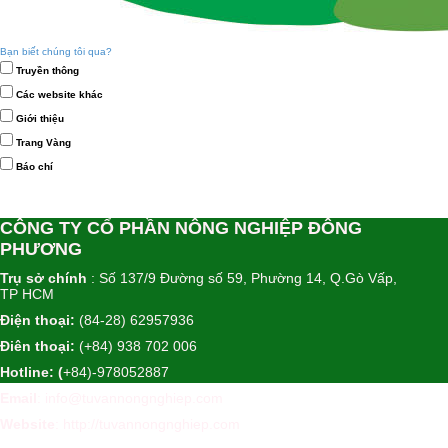
Bạn biết chúng tôi qua?
Truyền thông
Các website khác
Giới thiệu
Trang Vàng
Báo chí
CÔNG TY CỔ PHẦN NÔNG NGHIỆP ĐÔNG
PHƯƠNG
Trụ sở chính
: Số 137/9 Đường số 59, Phường 14, Q.Gò Vấp,
TP HCM
Điện thoại:
(84-28) 62957936
Điên thoại:
(+84) 938 702 006
Hotline: (
+84)-978052887
Email
: info@tuvannongnghiep.com
Website
:
http://tuvannongnghiep.com