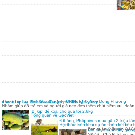
Thiện Tại Tây Ninh Của Công Ty CP Nông Nghiệp Đông Phương
nhanh, áp lực lên sản xuất nông nghiệp bền vững
Nhằm giúp đỡ trẻ em và người già neo đơn thêm chút niềm vui, đoàn 
'Bí kíp' để xoài cho quả tới 2,6kg
Tổng quan về GacViet
6 tháng, Philippines mua gần 2 triệu t
Hội thảo triển khai dự án: Liên kết tiê
Ban quản lý Dự án GACVIE
Giả cây chanh dây giống
SKĐS - Chủ lô hàng cho