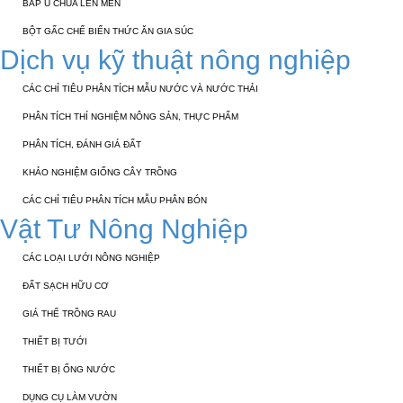
BẮP Ủ CHUA LÊN MEN
BỘT GẤC CHẾ BIẾN THỨC ĂN GIA SÚC
Dịch vụ kỹ thuật nông nghiệp
CÁC CHỈ TIÊU PHÂN TÍCH MẪU NƯỚC VÀ NƯỚC THẢI
PHÂN TÍCH THÍ NGHIỆM NÔNG SẢN, THỰC PHẨM
PHÂN TÍCH, ĐÁNH GIÁ ĐẤT
KHẢO NGHIỆM GIỐNG CÂY TRỒNG
CÁC CHỈ TIÊU PHÂN TÍCH MẪU PHÂN BÓN
Vật Tư Nông Nghiệp
CÁC LOẠI LƯỚI NÔNG NGHIỆP
ĐẤT SẠCH HỮU CƠ
GIÁ THỂ TRỒNG RAU
THIẾT BỊ TƯỚI
THIẾT BỊ ỐNG NƯỚC
DỤNG CỤ LÀM VƯỜN