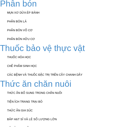
Phân bón
MỤN XƠ DỪA ÉP BÁNH
PHÂN BÓN LÁ
PHÂN BÓN VÔ CƠ
PHÂN BÓN HỮU CƠ
Thuốc bảo vệ thực vật
THUỐC HÓA HỌC
CHẾ PHẨM SINH HỌC
CÁC BỆNH VÀ THUỐC ĐẶC TRỊ TRÊN CÂY CHANH DÂY
Thức ăn chăn nuôi
THỨC ĂN BỔ SUNG TRONG CHĂN NUÔI
TIỆN ÍCH TRANG TRẠI BÒ
THỨC ĂN GIA SÚC
BẮP HẠT SỈ VÀ LẺ SỐ LƯỢNG LỚN