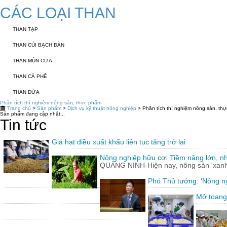
CÁC LOẠI THAN
THAN TẠP
THAN CỦI BẠCH ĐÀN
THAN MÙN CƯA
THAN CÀ PHÊ
THAN DỪA
Phân tích thí nghiệm nông sản, thực phẩm
Trang chủ
>
Sản phẩm
>
Dịch vụ kỹ thuật nông nghiệp
> Phân tích thí nghiệm nông sản, th
Sản phẩm đang cập nhật...
Tin tức
Giá hạt điều xuất khẩu liên tục tăng trở lại
Nông nghiệp hữu cơ: Tiềm năng lớn, n
QUẢNG NINH-Hiện nay, nông sản 'xanh'
Phó Thủ tướng: 'Nông ng
Mở toang