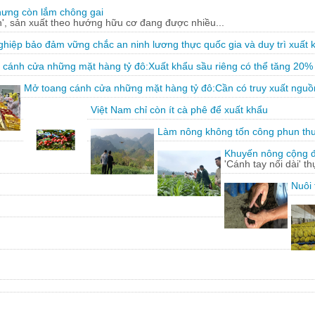
hưng còn lắm chông gai
, sản xuất theo hướng hữu cơ đang được nhiều...
hiệp bảo đảm vững chắc an ninh lương thực quốc gia và duy trì xuất 
 cánh cửa những mặt hàng tỷ đô:Xuất khẩu sầu riêng có thể tăng 20%
Mở toang cánh cửa những mặt hàng tỷ đô:Cần có truy xuất nguồ
Việt Nam chỉ còn ít cà phê để xuất khẩu
Làm nông không tốn công phun th
Khuyến nông cộng đồ
'Cánh tay nối dài' t
Nuôi 