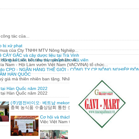
công tác của...
 bị xử phạt
y mua của Cty TNHH MTV Nông Nghiệp...
về CÂY GẤC và cây dược liệu tại Trà Vinh
động kết nối, tiêu thụ sản phẩm cho hội viên
Hội thảo Liên kết tiêu thụ sản phẩm về...
hía Nam - Hội Làm vườn Việt Nam (VACVINA) tổ chức...
 do CPO - NGÂN HÀNG THẾ GIỚI - CÔNG TY CP NÔNG NGHIỆP ĐÔN
 SÂM HÀN QUỐC
 giá mà thiên nhiên ban tặng. Nhân sâm có nguồn gốc từ...
m tại Hàn Quốc năm 2022
m tại Hàn Quốc năm 2022
(주)명전바이오· 베트남 mekong herbals corporation 기업 100
충북 농식품 수출상담회 통한 성과에 감사
Cơ hội và thách thức cho nông sản Việt Nam khi h
Việc Việt Nam tham gia hàng loạt các hiệp định t
Lão nông 'gàn' sáng chế hàng loạt
Từ những động cơ, phụ tùng xe má