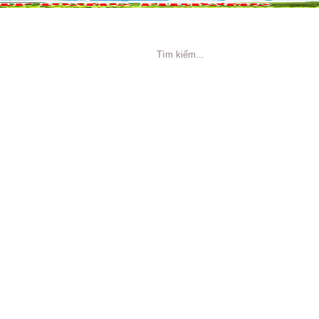
NG CÁO
TIN TỨC
TUYỂN DỤNG