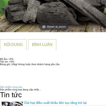
Hover to zoom
NỘI DUNG
BÌNH LUẬN
Độ ẩm: <3%
Tàn tro: <5%
Đóng gói: 10kg/ thùng hoặc theo khách hàng yêu cầu
Sản phẩm cùng loại
Sản phẩm cùng loại đang cập nhật...
Tin tức
Giá hạt điều xuất khẩu liên tục tăng trở lại