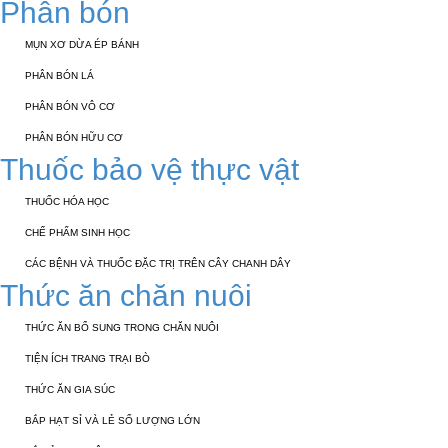
Phân bón
MỤN XƠ DỪA ÉP BÁNH
PHÂN BÓN LÁ
PHÂN BÓN VÔ CƠ
PHÂN BÓN HỮU CƠ
Thuốc bảo vệ thực vật
THUỐC HÓA HỌC
CHẾ PHẨM SINH HỌC
CÁC BỆNH VÀ THUỐC ĐẶC TRỊ TRÊN CÂY CHANH DÂY
Thức ăn chăn nuôi
THỨC ĂN BỔ SUNG TRONG CHĂN NUÔI
TIỆN ÍCH TRANG TRẠI BÒ
THỨC ĂN GIA SÚC
BẮP HẠT SỈ VÀ LẺ SỐ LƯỢNG LỚN