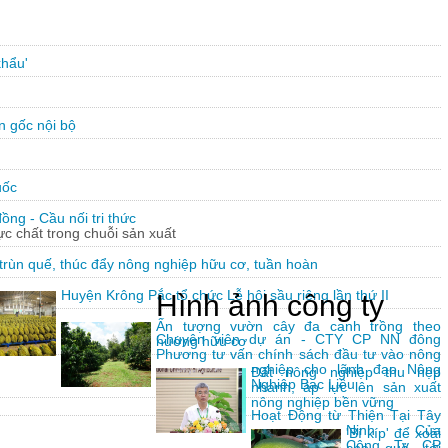
khẩu'
n gốc nội bộ
uốc
ng - Cầu nối tri thức
hực chất trong chuỗi sản xuất
trùn quế, thúc đẩy nông nghiệp hữu cơ, tuần hoàn
Huyện Krông Pắc tổ chức Lễ hội sầu riêng lần thứ II
Hình ảnh công ty
Ấn tượng vườn cây đa canh trồng theo
Chuyên viên dự án - CTY CP NN đông
hướng hữu cơ
Phương tư vấn chính sách đầu tư vào nông
nghiệp cho lãnh đạo Nông
Đất nông nghiệp thu hẹp
Nghiệp Bạc Liêu
nhanh, áp lực lên sản xuất
nông nghiệp bền vững
Hoạt Động từ Thiện Tại Tây
Ninh Của
'Bí kíp' để xoài
Công Ty CP