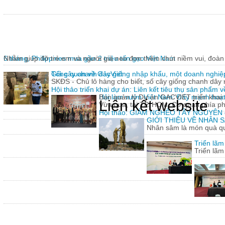
6 tháng, Philippines mua gần 2 triệu tấn gạo Việt Nam
Nhằm giúp đỡ trẻ em và người già neo đơn thêm chút niềm vui, đoàn 
Giả cây chanh dây giống nhập khẩu, một doanh nghiệp
Tổng quan về GacViet
SKĐS - Chủ lô hàng cho biết, số cây giống chanh dâ
Hội thảo triển khai dự án: Liên kết tiêu thụ sản phẩm 
Hội làm vườn Việt Nam: Đẩy mạnh hoạt 
Ban quản lý Dự án GACVIET triển khai: 
Liên kết website
Vừa qua, tại TP. HCM, Cơ quan phía p
Hội thảo: GIẢM NGHÈO TÂY NGUYÊN
GIỚI THIỆU VỀ NHÂN
Nhân sâm là món quà quý
Triển lã
Triển lã