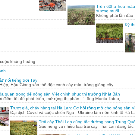
Trên 60ha hoa màu
sương muối
Không phải lần đầu 
Kỹ th
 cuộc khủng hoảng...
ạnh
' nổi tiếng trời Tây
ệp, Hậu Giang xóa thế độc canh cây mía, trồng giống cây...
óa quan trọng để nông sản Việt chinh phục thị trường Nhật Bản
ời điểm tốt để phát triển, mở rộng thị phần…', ông Morita Tateo,...
Trượt giá, cháy hàng tại Hà Lan: Cơ hội rộng mở cho nông sản Vi
Đại dịch Covid và cuộc chiến Nga - Ukraine làm nền kinh tế Hà La
Trái cây Thái Lan cũng tắc đường sang Trung Qu
Sầu riêng và nhiều loại trái cây Thái Lan đang tắ