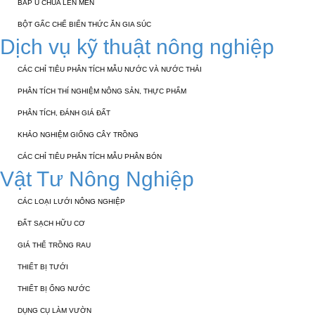
BẮP Ủ CHUA LÊN MEN
BỘT GẤC CHẾ BIẾN THỨC ĂN GIA SÚC
Dịch vụ kỹ thuật nông nghiệp
CÁC CHỈ TIÊU PHÂN TÍCH MẪU NƯỚC VÀ NƯỚC THẢI
PHÂN TÍCH THÍ NGHIỆM NÔNG SẢN, THỰC PHẨM
PHÂN TÍCH, ĐÁNH GIÁ ĐẤT
KHẢO NGHIỆM GIỐNG CÂY TRỒNG
CÁC CHỈ TIÊU PHÂN TÍCH MẪU PHÂN BÓN
Vật Tư Nông Nghiệp
CÁC LOẠI LƯỚI NÔNG NGHIỆP
ĐẤT SẠCH HỮU CƠ
GIÁ THỂ TRỒNG RAU
THIẾT BỊ TƯỚI
THIẾT BỊ ỐNG NƯỚC
DỤNG CỤ LÀM VƯỜN