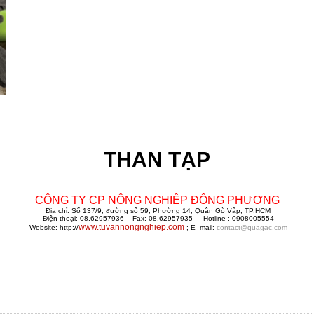
THAN TẠP
CÔNG TY CP NÔNG NGHIỆP ĐÔNG PHƯƠNG
Địa chỉ: Số 137/9, đường số 59, Phường 14, Quận Gò Vấp, TP.HCM
Điện thoại: 08.62957936 – Fax: 08.62957935 - Hotline : 0908005554
www.tuvannongnghiep.com
Website: http://
; E_mail:
contact@quagac.com