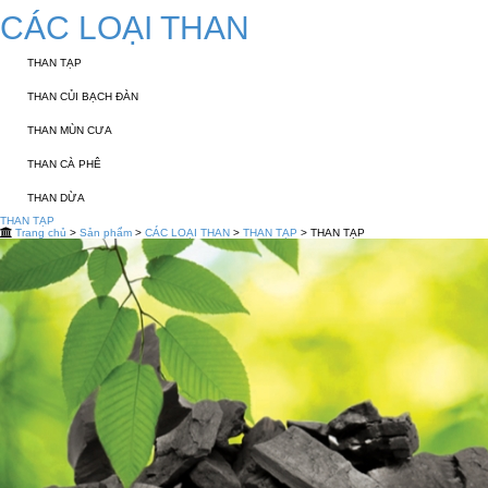
CÁC LOẠI THAN
THAN TẠP
THAN CỦI BẠCH ĐÀN
THAN MÙN CƯA
THAN CÀ PHÊ
THAN DỪA
THAN TẠP
Trang chủ
>
Sản phẩm
>
CÁC LOẠI THAN
>
THAN TẠP
> THAN TẠP