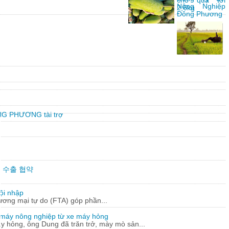
cho quả tới
Nông Nghiệp
2,6kg
Đông Phương
G PHƯƠNG tài trợ
만불 수출 협약
ội nhập
hương mại tự do (FTA) góp phần...
 máy nông nghiệp từ xe máy hỏng
y hỏng, ông Dung đã trăn trở, mày mò sản...