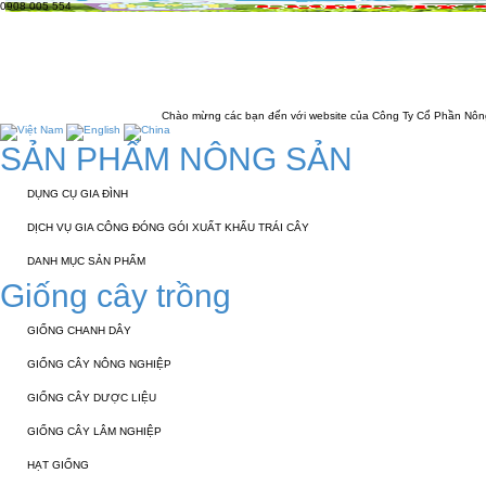
0908 005 554
TRANG CHỦ
GIỚI THIỆU
KỸ THUẬT 
LIÊN HỆ
Chào mừng các bạn đến với website của Công Ty Cổ Phần Nông Nghiệp Đôn
SẢN PHẨM NÔNG SẢN
DỤNG CỤ GIA ĐÌNH
DỊCH VỤ GIA CÔNG ĐÓNG GÓI XUẤT KHẨU TRÁI CÂY
DANH MỤC SẢN PHẨM
Giống cây trồng
GIỐNG CHANH DÂY
GIỐNG CÂY NÔNG NGHIỆP
GIỐNG CÂY DƯỢC LIỆU
GIỐNG CÂY LÂM NGHIỆP
HẠT GIỐNG