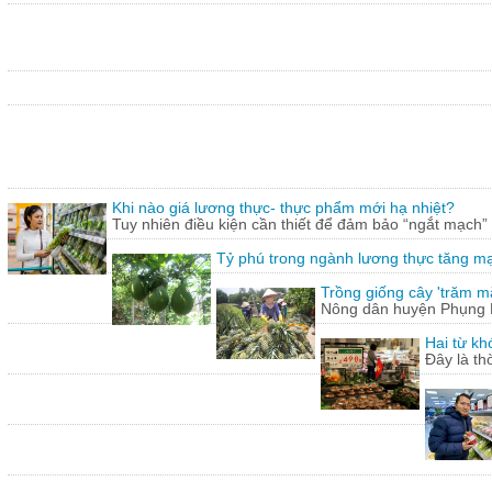
Khi nào giá lương thực- thực phẩm mới hạ nhiệt?
Tuy nhiên điều kiện cần thiết để đảm bảo “ngắt mạch”
Tỷ phú trong ngành lương thực tăng m
Trồng giống cây 'trăm mắt
Nông dân huyện Phụng Hi
Hai từ kh
Đây là th