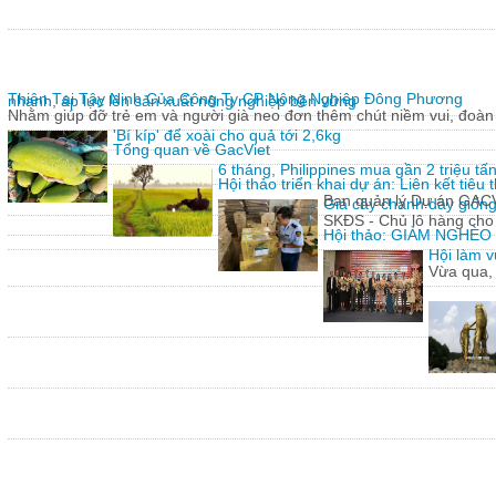
Thiện Tại Tây Ninh Của Công Ty CP Nông Nghiệp Đông Phương
nhanh, áp lực lên sản xuất nông nghiệp bền vững
Nhằm giúp đỡ trẻ em và người già neo đơn thêm chút niềm vui, đoàn 
'Bí kíp' để xoài cho quả tới 2,6kg
Tổng quan về GacViet
6 tháng, Philippines mua gần 2 triệu t
Hội thảo triển khai dự án: Liên kết tiê
Ban quản lý Dự án GACVIE
Giả cây chanh dây giống
SKĐS - Chủ lô hàng cho
Hội thảo: GIẢM NGHÈ
Hội làm v
Vừa qua,