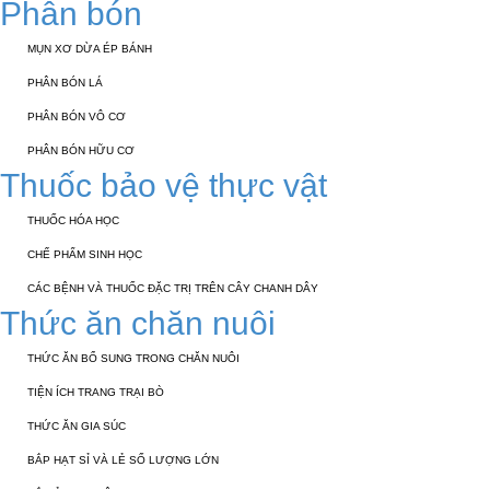
Phân bón
MỤN XƠ DỪA ÉP BÁNH
PHÂN BÓN LÁ
PHÂN BÓN VÔ CƠ
PHÂN BÓN HỮU CƠ
Thuốc bảo vệ thực vật
THUỐC HÓA HỌC
CHẾ PHẨM SINH HỌC
CÁC BỆNH VÀ THUỐC ĐẶC TRỊ TRÊN CÂY CHANH DÂY
Thức ăn chăn nuôi
THỨC ĂN BỔ SUNG TRONG CHĂN NUÔI
TIỆN ÍCH TRANG TRẠI BÒ
THỨC ĂN GIA SÚC
BẮP HẠT SỈ VÀ LẺ SỐ LƯỢNG LỚN