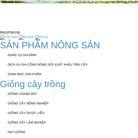
0908 005 554
TRANG CHỦ
GIỚI THIỆU
KỸ THUẬT 
TUYỂN DỤNG
LIÊN HỆ
SẢN PHẨM NÔNG SẢN
DỤNG CỤ GIA ĐÌNH
DỊCH VỤ GIA CÔNG ĐÓNG GÓI XUẤT KHẨU TRÁI CÂY
DANH MỤC SẢN PHẨM
Giống cây trồng
GIỐNG CHANH DÂY
GIỐNG CÂY NÔNG NGHIỆP
GIỐNG CÂY DƯỢC LIỆU
GIỐNG CÂY LÂM NGHIỆP
HẠT GIỐNG