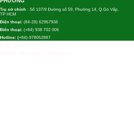
PHƯƠNG
Trụ sở chính
: Số 137/9 Đường số 59, Phường 14, Q.Gò Vấp,
TP HCM
Điện thoại:
(84-28) 62957936
Điên thoại:
(+84) 938 702 006
Hotline: (
+84)-978052887
Email
: info@tuvannongnghiep.com
Website
:
http://tuvannongnghiep.com