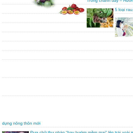
Trồng chanh dây – Hướn
5 loại ra
dựng nông thôn mới
Đưa chữ thư pháp “bay bướm mềm mại” lên trái xoài 