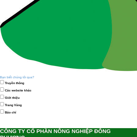
Bạn biết chúng tôi qua?
Truyền thông
Các website khác
Giới thiệu
Trang Vàng
Báo chí
CÔNG TY CỔ PHẦN NÔNG NGHIỆP ĐÔNG