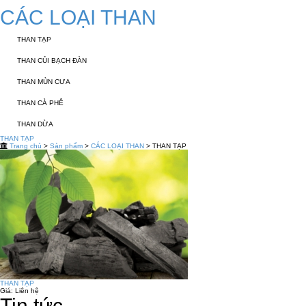
CÁC LOẠI THAN
THAN TẠP
THAN CỦI BẠCH ĐÀN
THAN MÙN CƯA
THAN CÀ PHÊ
THAN DỪA
THAN TẠP
Trang chủ
>
Sản phẩm
>
CÁC LOẠI THAN
> THAN TẠP
THAN TẠP
Giá:
Liên hệ
Tin tức