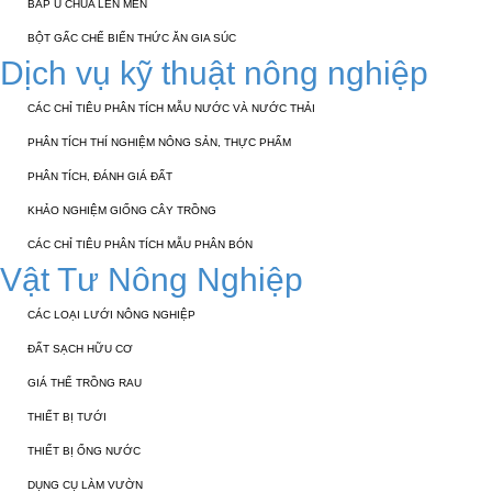
BẮP Ủ CHUA LÊN MEN
BỘT GẤC CHẾ BIẾN THỨC ĂN GIA SÚC
Dịch vụ kỹ thuật nông nghiệp
CÁC CHỈ TIÊU PHÂN TÍCH MẪU NƯỚC VÀ NƯỚC THẢI
PHÂN TÍCH THÍ NGHIỆM NÔNG SẢN, THỰC PHẨM
PHÂN TÍCH, ĐÁNH GIÁ ĐẤT
KHẢO NGHIỆM GIỐNG CÂY TRỒNG
CÁC CHỈ TIÊU PHÂN TÍCH MẪU PHÂN BÓN
Vật Tư Nông Nghiệp
CÁC LOẠI LƯỚI NÔNG NGHIỆP
ĐẤT SẠCH HỮU CƠ
GIÁ THỂ TRỒNG RAU
THIẾT BỊ TƯỚI
THIẾT BỊ ỐNG NƯỚC
DỤNG CỤ LÀM VƯỜN