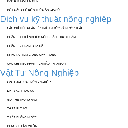
BẮP Ủ CHUA LÊN MEN
BỘT GẤC CHẾ BIẾN THỨC ĂN GIA SÚC
Dịch vụ kỹ thuật nông nghiệp
CÁC CHỈ TIÊU PHÂN TÍCH MẪU NƯỚC VÀ NƯỚC THẢI
PHÂN TÍCH THÍ NGHIỆM NÔNG SẢN, THỰC PHẨM
PHÂN TÍCH, ĐÁNH GIÁ ĐẤT
KHẢO NGHIỆM GIỐNG CÂY TRỒNG
CÁC CHỈ TIÊU PHÂN TÍCH MẪU PHÂN BÓN
Vật Tư Nông Nghiệp
CÁC LOẠI LƯỚI NÔNG NGHIỆP
ĐẤT SẠCH HỮU CƠ
GIÁ THỂ TRỒNG RAU
THIẾT BỊ TƯỚI
THIẾT BỊ ỐNG NƯỚC
DỤNG CỤ LÀM VƯỜN