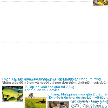
Thiện Tại Tây Ninh Của Công Ty CP Nông Nghiệp Đông Phương
nhanh, áp lực lên sản xuất nông nghiệp bền vững
Nhằm giúp đỡ trẻ em và người già neo đơn thêm chút niềm vui, đoàn 
'Bí kíp' để xoài cho quả tới 2,6kg
Tổng quan về GacViet
6 tháng, Philippines mua gần 2 triệu t
Hội thảo triển khai dự án: Liên kết tiê
Ban quản lý Dự án GACVIE
Giả cây chanh dây giống
SKĐS - Chủ lô hàng cho