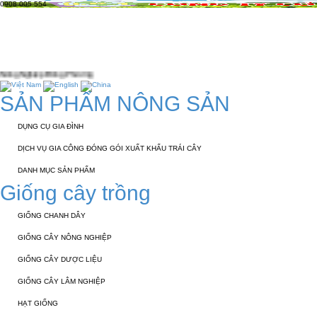
0908 005 554
TRANG CHỦ
GIỚI THIỆU
KỸ THUẬT 
TUYỂN DỤNG
LIÊN HỆ
ương
SẢN PHẨM NÔNG SẢN
DỤNG CỤ GIA ĐÌNH
DỊCH VỤ GIA CÔNG ĐÓNG GÓI XUẤT KHẨU TRÁI CÂY
DANH MỤC SẢN PHẨM
Giống cây trồng
GIỐNG CHANH DÂY
GIỐNG CÂY NÔNG NGHIỆP
GIỐNG CÂY DƯỢC LIỆU
GIỐNG CÂY LÂM NGHIỆP
HẠT GIỐNG