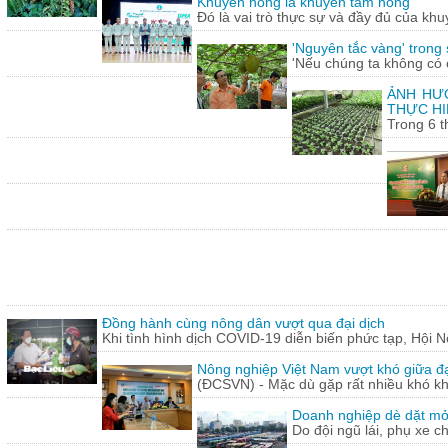
Khuyến nông là khuyến tam nông
Đó là vai trò thực sự và đầy đủ của khu
'Nguyên tắc vàng' trong
'Nếu chúng ta không có c
ẢNH HƯỞ
THỰC HI
Trong 6 t
Đồng hành cùng nông dân vượt qua đại dịch
Khi tình hình dịch COVID-19 diễn biến phức tạp, Hội N
Nông nghiệp Việt Nam vượt khó giữa đ
(ĐCSVN) - Mặc dù gặp rất nhiều khó kh
Doanh nghiệp dè dặt mở l
Do đội ngũ lái, phụ xe c