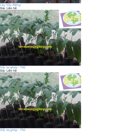
Cây Sầu Riêng
Giá:
Liên hệ
Gấc lai ghép - TN2
Giá:
Liên hệ
Gấc lai ghép - TN1