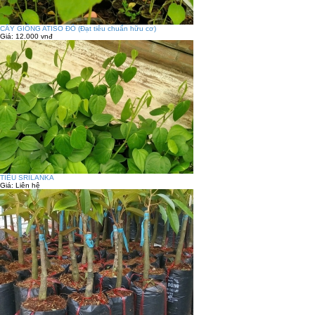
CÂY GIỐNG ATISO ĐỎ (Đạt tiêu chuẩn hữu cơ)
Giá:
12.000 vnđ
TIÊU SRILANKA
Giá:
Liên hệ