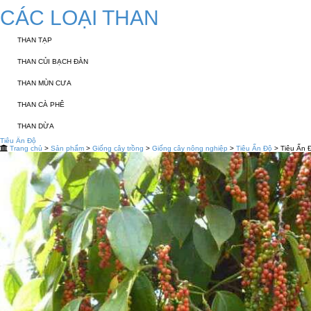
CÁC LOẠI THAN
THAN TẠP
THAN CỦI BẠCH ĐÀN
THAN MÙN CƯA
THAN CÀ PHÊ
THAN DỪA
Tiêu Ấn Độ
Trang chủ
>
Sản phẩm
>
Giống cây trồng
>
Giống cây nông nghiệp
>
Tiêu Ấn Độ
> Tiêu Ấn 