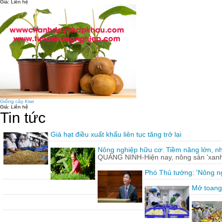
Giá:
Liên hệ
Giống cây Kiwi
Giá:
Liên hệ
Tin tức
Giá hạt điều xuất khẩu liên tục tăng trở lại
Nông nghiệp hữu cơ: Tiềm năng lớn, n
QUẢNG NINH-Hiện nay, nông sản 'xanh'
Phó Thủ tướng: 'Nông ng
Mở toang