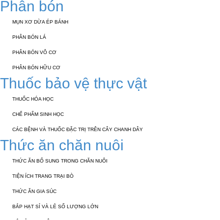
Phân bón
MỤN XƠ DỪA ÉP BÁNH
PHÂN BÓN LÁ
PHÂN BÓN VÔ CƠ
PHÂN BÓN HỮU CƠ
Thuốc bảo vệ thực vật
THUỐC HÓA HỌC
CHẾ PHẨM SINH HỌC
CÁC BỆNH VÀ THUỐC ĐẶC TRỊ TRÊN CÂY CHANH DÂY
Thức ăn chăn nuôi
THỨC ĂN BỔ SUNG TRONG CHĂN NUÔI
TIỆN ÍCH TRANG TRẠI BÒ
THỨC ĂN GIA SÚC
BẮP HẠT SỈ VÀ LẺ SỐ LƯỢNG LỚN