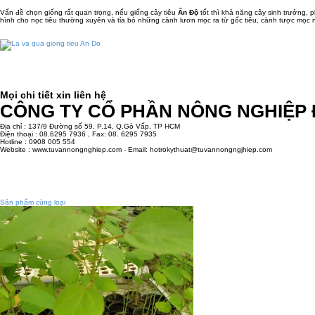
Vấn đề chọn giống rất quan trọng, nếu
giống cây tiêu
Ấn Độ
tốt thì khả năng cây sinh trưởng, 
hình cho nọc tiêu thường xuyên và tỉa bỏ những cành lươn mọc ra từ gốc tiêu, cành tược mọc 
Mọi chi tiết xin liên hệ
CÔNG TY CỔ PHẦN NÔNG NGHIỆP
Địa chỉ : 137/9 Đường số 59, P.14, Q.Gò Vấp, TP HCM
Điện thoại : 08.6295 7936 , Fax: 08. 6295 7935
Hotline : 0908 005 554
Website : www.tuvannongnghiep.com - Email: hotrokythuat@tuvannongngjhiep.com
Sản phẩm cùng loại