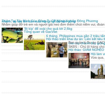
Thiện Tại Tây Ninh Của Công Ty CP Nông Nghiệp Đông Phương
nhanh, áp lực lên sản xuất nông nghiệp bền vững
Nhằm giúp đỡ trẻ em và người già neo đơn thêm chút niềm vui, đoàn 
'Bí kíp' để xoài cho quả tới 2,6kg
Tổng quan về GacViet
6 tháng, Philippines mua gần 2 triệu t
Hội thảo triển khai dự án: Liên kết tiê
Ban quản lý Dự án GACVIE
Giả cây chanh dây giống
SKĐS - Chủ lô hàng cho
Hội thảo: GIẢM NGHÈ
Hội làm v
Vừa qua,