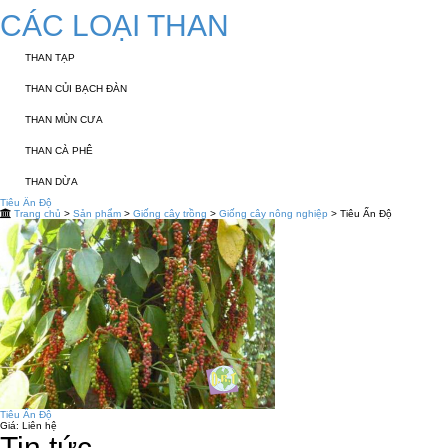
CÁC LOẠI THAN
THAN TẠP
THAN CỦI BẠCH ĐÀN
THAN MÙN CƯA
THAN CÀ PHÊ
THAN DỪA
Tiêu Ấn Độ
Trang chủ
>
Sản phẩm
>
Giống cây trồng
>
Giống cây nông nghiệp
> Tiêu Ấn Độ
Tiêu Ấn Độ
Giá:
Liên hệ
Tin tức