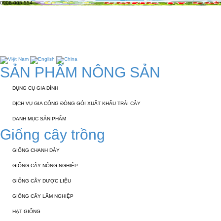
0908 005 554
TRANG CHỦ
GIỚI THIỆU
KỸ THUẬT 
TUYỂN DỤNG
LIÊN HỆ
SẢN PHẨM NÔNG SẢN
DỤNG CỤ GIA ĐÌNH
DỊCH VỤ GIA CÔNG ĐÓNG GÓI XUẤT KHẨU TRÁI CÂY
DANH MỤC SẢN PHẨM
Giống cây trồng
GIỐNG CHANH DÂY
GIỐNG CÂY NÔNG NGHIỆP
GIỐNG CÂY DƯỢC LIỆU
GIỐNG CÂY LÂM NGHIỆP
HẠT GIỐNG