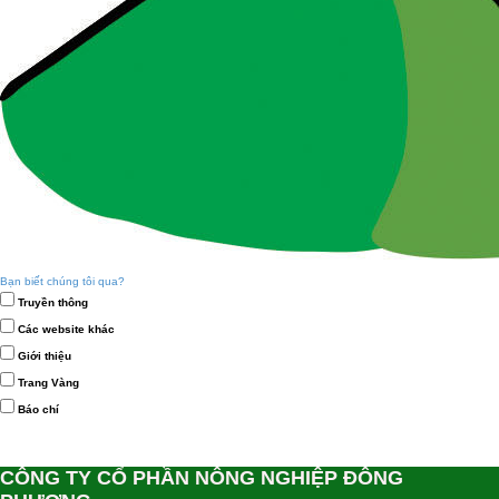
Bạn biết chúng tôi qua?
Truyền thông
Các website khác
Giới thiệu
Trang Vàng
Báo chí
CÔNG TY CỔ PHẦN NÔNG NGHIỆP ĐÔNG