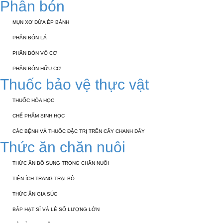
Phân bón
MỤN XƠ DỪA ÉP BÁNH
PHÂN BÓN LÁ
PHÂN BÓN VÔ CƠ
PHÂN BÓN HỮU CƠ
Thuốc bảo vệ thực vật
THUỐC HÓA HỌC
CHẾ PHẨM SINH HỌC
CÁC BỆNH VÀ THUỐC ĐẶC TRỊ TRÊN CÂY CHANH DÂY
Thức ăn chăn nuôi
THỨC ĂN BỔ SUNG TRONG CHĂN NUÔI
TIỆN ÍCH TRANG TRẠI BÒ
THỨC ĂN GIA SÚC
BẮP HẠT SỈ VÀ LẺ SỐ LƯỢNG LỚN