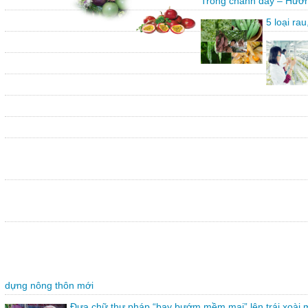
Trồng chanh dây – Hướn
5 loại ra
dựng nông thôn mới
Đưa chữ thư pháp “bay bướm mềm mại” lên trái xoài 