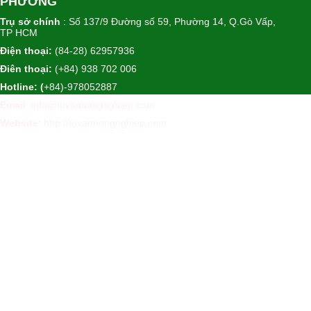
PHƯƠNG
Trụ sở chính
: Số 137/9 Đường số 59, Phường 14, Q.Gò Vấp,
TP HCM
Điện thoại:
(84-28) 62957936
Điên thoại:
(+84) 938 702 006
Hotline: (
+84)-978052887
Email
: info@tuvannongnghiep.com
Website
:
http://tuvannongnghiep.com