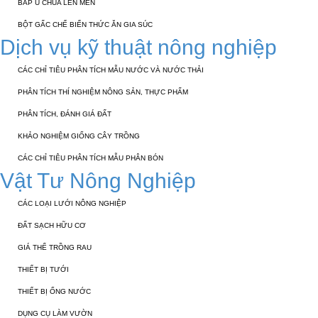
BẮP Ủ CHUA LÊN MEN
BỘT GẤC CHẾ BIẾN THỨC ĂN GIA SÚC
Dịch vụ kỹ thuật nông nghiệp
CÁC CHỈ TIÊU PHÂN TÍCH MẪU NƯỚC VÀ NƯỚC THẢI
PHÂN TÍCH THÍ NGHIỆM NÔNG SẢN, THỰC PHẨM
PHÂN TÍCH, ĐÁNH GIÁ ĐẤT
KHẢO NGHIỆM GIỐNG CÂY TRỒNG
CÁC CHỈ TIÊU PHÂN TÍCH MẪU PHÂN BÓN
Vật Tư Nông Nghiệp
CÁC LOẠI LƯỚI NÔNG NGHIỆP
ĐẤT SẠCH HỮU CƠ
GIÁ THỂ TRỒNG RAU
THIẾT BỊ TƯỚI
THIẾT BỊ ỐNG NƯỚC
DỤNG CỤ LÀM VƯỜN