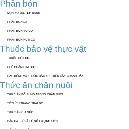
Phân bón
MỤN XƠ DỪA ÉP BÁNH
PHÂN BÓN LÁ
PHÂN BÓN VÔ CƠ
PHÂN BÓN HỮU CƠ
Thuốc bảo vệ thực vật
THUỐC HÓA HỌC
CHẾ PHẨM SINH HỌC
CÁC BỆNH VÀ THUỐC ĐẶC TRỊ TRÊN CÂY CHANH DÂY
Thức ăn chăn nuôi
THỨC ĂN BỔ SUNG TRONG CHĂN NUÔI
TIỆN ÍCH TRANG TRẠI BÒ
THỨC ĂN GIA SÚC
BẮP HẠT SỈ VÀ LẺ SỐ LƯỢNG LỚN