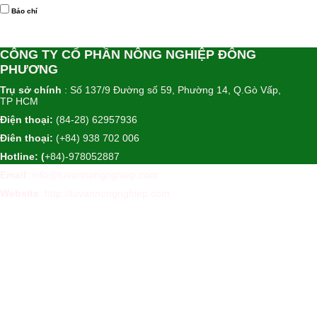
Báo chí
CÔNG TY CỔ PHẦN NÔNG NGHIỆP ĐÔNG
PHƯƠNG
Trụ sở chính
: Số 137/9 Đường số 59, Phường 14, Q.Gò Vấp,
TP HCM
Điện thoại:
(84-28) 62957936
Điên thoại:
(+84) 938 702 006
Hotline: (
+84)-978052887
Email
: info@tuvannongnghiep.com
Website
:
http://tuvannongnghiep.com