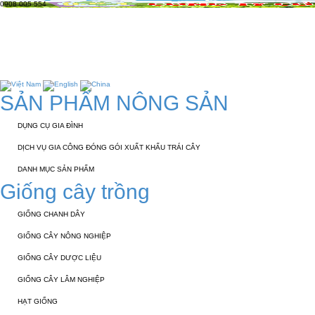
0908 005 554
TRANG CHỦ
GIỚI THIỆU
KỸ THUẬT 
TUYỂN DỤNG
LIÊN HỆ
SẢN PHẨM NÔNG SẢN
DỤNG CỤ GIA ĐÌNH
DỊCH VỤ GIA CÔNG ĐÓNG GÓI XUẤT KHẨU TRÁI CÂY
DANH MỤC SẢN PHẨM
Giống cây trồng
GIỐNG CHANH DÂY
GIỐNG CÂY NÔNG NGHIỆP
GIỐNG CÂY DƯỢC LIỆU
GIỐNG CÂY LÂM NGHIỆP
HẠT GIỐNG