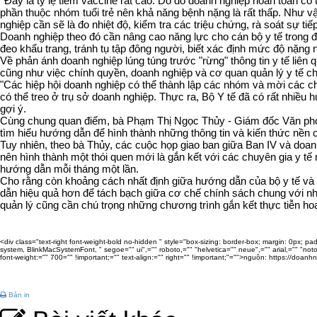
''Đây là tỷ lệ tiêm vaccine rất cao. Do đó doanh nghiệp hoàn toàn có 
phần thuộc nhóm tuổi trẻ nên khả năng bệnh nặng là rất thấp. Như vậy
nghiệp cần sẽ là đo nhiệt độ, kiểm tra các triệu chứng, rà soát sự ti
Doanh nghiệp theo đó cần nâng cao năng lực cho cán bộ y tế trong đ
đeo khẩu trang, tránh tụ tập đông người, biết xác định mức độ nặng
Về phản ánh doanh nghiệp lúng túng trước "rừng" thông tin y tế liê
cũng như việc chính quyền, doanh nghiệp và cơ quan quản lý y tế ch
"Các hiệp hội doanh nghiệp có thể thành lập các nhóm và mời các chuy
có thể treo ở trụ sở doanh nghiệp. Thực ra, Bộ Y tế đã có rất nhiều
gợi ý.
Cùng chung quan điểm, bà Phạm Thị Ngọc Thủy - Giám đốc Văn phòn
tìm hiểu hướng dẫn để hình thành những thông tin và kiến thức nền 
Tuy nhiên, theo bà Thủy, các cuộc họp giao ban giữa Ban IV và doanh
nên hình thành một thói quen mới là gắn kết với các chuyên gia y tế 
hướng dẫn mỗi tháng một lần.
Cho rằng còn khoảng cách nhất định giữa hướng dẫn của bộ y tế và á
dẫn hiệu quả hơn để tách bạch giữa cơ chế chính sách chung với nhữ
quản lý cũng cần chú trọng những chương trình gắn kết thực tiễn ho
<div class="text-right font-weight-bold no-hidden " style="box-sizing: border-box; margin: 0px; padding
system, BlinkMacSystemFont, " segoe="" ui",="" roboto,="" "helvetica="" neue",="" arial,="" "noto="
font-weight:="" 700="" !important;="" text-align:="" right="" !important;"="">nguôn: https://do
Bản in