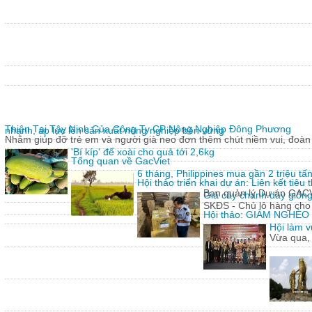
Thiện Tại Tây Ninh Của Công Ty CP Nông Nghiệp Đông Phương
nhanh, áp lực lên sản xuất nông nghiệp bền vững
Nhằm giúp đỡ trẻ em và người già neo đơn thêm chút niềm vui, đoàn 
'Bí kíp' để xoài cho quả tới 2,6kg
Tổng quan về GacViet
6 tháng, Philippines mua gần 2 triệu t
Hội thảo triển khai dự án: Liên kết tiê
Ban quản lý Dự án GACVIE
Giả cây chanh dây giống
SKĐS - Chủ lô hàng cho
Hội thảo: GIẢM NGHÈ
Hội làm v
Vừa qua,