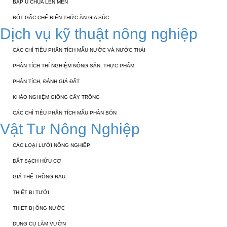
BẮP Ủ CHUA LÊN MEN
BỘT GẤC CHẾ BIẾN THỨC ĂN GIA SÚC
Dịch vụ kỹ thuật nông nghiệp
CÁC CHỈ TIÊU PHÂN TÍCH MẪU NƯỚC VÀ NƯỚC THẢI
PHÂN TÍCH THÍ NGHIỆM NÔNG SẢN, THỰC PHẨM
PHÂN TÍCH, ĐÁNH GIÁ ĐẤT
KHẢO NGHIỆM GIỐNG CÂY TRỒNG
CÁC CHỈ TIÊU PHÂN TÍCH MẪU PHÂN BÓN
Vật Tư Nông Nghiệp
CÁC LOẠI LƯỚI NÔNG NGHIỆP
ĐẤT SẠCH HỮU CƠ
GIÁ THỂ TRỒNG RAU
THIẾT BỊ TƯỚI
THIẾT BỊ ỐNG NƯỚC
DỤNG CỤ LÀM VƯỜN