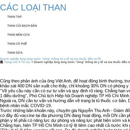
CÁC LOẠI THAN
THAN TẠP
THAN CỦI BẠCH ĐÀN
THAN MÙN CƯA
THAN CÀ PHÊ
THAN DỪA
Doanh nghiệp lúng túng trước ''rừng'' thông tin y tế và toa thuốc điều trị F0
Trang chủ
>
Tin tức
> Doanh nghiệp lúng túng trước ''rừng'' thông tin y tế và toa thuốc điều tr
Cũng theo phản ánh của ông Việt Anh, để hoạt động bình thường, tr
khảo sát 400 DN sản xuất cho thấy, chỉ khoảng 30% DN có phòng y tế
''Về yêu cầu này cần có sự tư vấn và quy định rõ ràng. Chẳng hạn v
1 điều dưỡng'', Phó Chủ tịch Hiệp hội Doanh nghiệp TP Hồ Chí Minh
Ngoài ra, DN cần tư vấn và hướng dẫn về trang bị tủ thuốc cơ bản. Do
bệnh nhân mắc COVID-19.
Trước những băn khoăn này, chuyên gia Nguyễn Thu Anh - Giám đốc 
có đầy đủ vaccine tại địa phương DN đang hoạt động, mỗi DN cần ph
phận y tế phải có năng lực dự phòng và năng lực phát hiện sớm và k
Chẳng hạn, hiện TP Hồ Chí Minh có tỷ lệ tiêm cao nhất cả nước khi