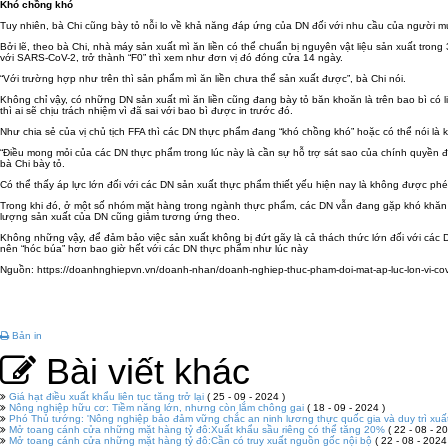
Khó chồng khó
Tuy nhiên, bà Chi cũng bày tỏ nỗi lo về khả năng đáp ứng của DN đối với nhu cầu của người m
Bởi lẽ, theo bà Chi, nhà máy sản xuất mì ăn liền có thể chuẩn bị nguyên vật liệu sản xuất t
với SARS-CoV-2, trở thành “F0” thì xem như đơn vị đó đóng cửa 14 ngày.
“Với trường hợp như trên thì sản phẩm mì ăn liền chưa thể sản xuất được”, bà Chi nói.
Không chỉ vậy, có những DN sản xuất mì ăn liền cũng đang bày tỏ băn khoăn là trên bao bì có 
thì ai sẽ chịu trách nhiệm vì đã sai với bao bì được in trước đó.
Như chia sẻ của vị chủ tịch FFA thì các DN thực phẩm đang “khó chồng khó” hoặc có thể nói là k
“Điều mong mỏi của các DN thực phẩm trong lúc này là cần sự hỗ trợ sát sao của chính quyền đị
bà Chi bày tỏ.
Có thể thấy áp lực lớn đối với các DN sản xuất thực phẩm thiết yếu hiện nay là không được ph
Trong khi đó, ở một số nhóm mặt hàng trong ngành thực phẩm, các DN vẫn đang gặp khó khăn n
lượng sản xuất của DN cũng giảm tương ứng theo.
Không những vậy, để đảm bảo việc sản xuất không bị đứt gãy là cả thách thức lớn đối với các DN
nên “hóc búa” hơn bao giờ hết với các DN thực phẩm như lúc này
Nguồn: https://doanhnghiepvn.vn/doanh-nhan/doanh-nghiep-thuc-pham-doi-mat-ap-luc-lon-vi-
Bản in
Bài viết khác
Giá hạt điều xuất khẩu liên tục tăng trở lại
( 25 - 09 - 2024 )
Nông nghiệp hữu cơ: Tiềm năng lớn, nhưng còn lắm chông gai
( 18 - 09 - 2024 )
Phó Thủ tướng: 'Nông nghiệp bảo đảm vững chắc an ninh lương thực quốc gia và duy trì xuấ
Mở toang cánh cửa những mặt hàng tỷ đô:Xuất khẩu sầu riêng có thể tăng 20%
( 22 - 08 - 20
Mở toang cánh cửa những mặt hàng tỷ đô:Cần có truy xuất nguồn gốc nội bộ
( 22 - 08 - 2024