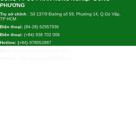
PHƯƠNG
Trụ sở chính
: Số 137/9 Đường số 59, Phường 14, Q.Gò Vấp,
TP HCM
Điện thoại:
(84-28) 62957936
Điên thoại:
(+84) 938 702 006
Hotline: (
+84)-978052887
Email
: info@tuvannongnghiep.com
Website
:
http://tuvannongnghiep.com