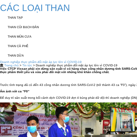
CÁC LOẠI THAN
THAN TẠP
THAN CỦI BẠCH ĐÀN
THAN MÙN CƯA
THAN CÀ PHÊ
THAN DỪA
Doanh nghiệp thực phẩm đối mặt áp lực lớn vì COVID-19
Trang chủ
>
Tin tức
> Doanh nghiệp thực phẩm đối mặt áp lực lớn vì COVID-19
Việc CTCP Vissan phải xin dừng sản xuất vì có hàng chục công nhân dương tính SARS-CoV-2
thực phẩm thiết yếu và vừa phải đối mặt với những khó khăn chồng chất.
Trước tình trạng đã có đến 43 công nhân dương tính SARS-CoV-2 (trở thành 43 ca “F0”), ngày
Ám ảnh với ca “F0”
Để duy trì sản xuất trong bối cảnh dịch COVID-19 đợt 4 bùng phát dữ dội thì doanh nghiệp (DN