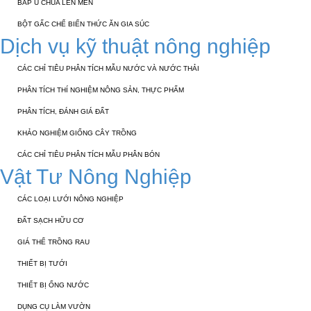
BẮP Ủ CHUA LÊN MEN
BỘT GẤC CHẾ BIẾN THỨC ĂN GIA SÚC
Dịch vụ kỹ thuật nông nghiệp
CÁC CHỈ TIÊU PHÂN TÍCH MẪU NƯỚC VÀ NƯỚC THẢI
PHÂN TÍCH THÍ NGHIỆM NÔNG SẢN, THỰC PHẨM
PHÂN TÍCH, ĐÁNH GIÁ ĐẤT
KHẢO NGHIỆM GIỐNG CÂY TRỒNG
CÁC CHỈ TIÊU PHÂN TÍCH MẪU PHÂN BÓN
Vật Tư Nông Nghiệp
CÁC LOẠI LƯỚI NÔNG NGHIỆP
ĐẤT SẠCH HỮU CƠ
GIÁ THỂ TRỒNG RAU
THIẾT BỊ TƯỚI
THIẾT BỊ ỐNG NƯỚC
DỤNG CỤ LÀM VƯỜN