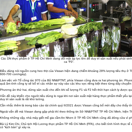
Các DN thực phẩm ở TP Hồ Chí Minh đang đối mặt áp lực lớn để duy trì sản xuất nếu phát sinh
ca “F0”.
Điều đáng nói nguồn cung heo thịt của Vissan hiện đang chiếm khoảng 28% lượng tiêu thụ ở TP
600-700 con/ngày).
Làm việc với Tổ công tác 970 của Bộ NN&PTNT, phía Vissan cũng đưa ra hai phương án. Phương 
quả âm tính công ty sẽ bố trí các nhân sự này vào các khu vực riêng biệt theo từng dây chuyền
Phương án thứ hai, dừng sản xuất cho đến khi số lượng F1 và F2 hết thời hạn cách ly được qua
Vấn đề này khiến cho người tiêu dùng lo ngại khi nơi sản xuất mặt hàng thực phẩm thiết yếu lại
duy trì sản xuất là rất khó lường.
Cần nhắc thêm là trong báo cáo tài chính quý II/2021 được Vissan công bố mới đây cho thấy t
Ngoài vấn đề mà Vissan đang gặp phải thì theo thông tin Sở NN&PTNT TP Hồ Chí Minh, hiện 
Không những vậy, nhà máy giết mổ gia cầm An Nhơn ở TP Hồ Chí Minh cũng đã đóng cửa vì phát
Bà Lý Kim Chi, Chủ tịch Hội Lương thực phẩm TP Hồ Chí Minh (FFA), cho biết tình hình thực tế
có “kịch bản” gì xảy ra.