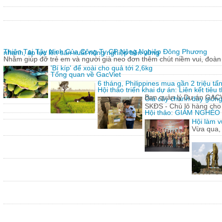
Thiện Tại Tây Ninh Của Công Ty CP Nông Nghiệp Đông Phương
nhanh, áp lực lên sản xuất nông nghiệp bền vững
Nhằm giúp đỡ trẻ em và người già neo đơn thêm chút niềm vui, đoàn 
'Bí kíp' để xoài cho quả tới 2,6kg
Tổng quan về GacViet
6 tháng, Philippines mua gần 2 triệu t
Hội thảo triển khai dự án: Liên kết tiê
Ban quản lý Dự án GACVIE
Giả cây chanh dây giống
SKĐS - Chủ lô hàng cho
Hội thảo: GIẢM NGHÈ
Hội làm v
Vừa qua,