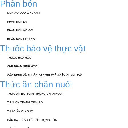
Phân bón
MỤN XƠ DỪA ÉP BÁNH
PHÂN BÓN LÁ
PHÂN BÓN VÔ CƠ
PHÂN BÓN HỮU CƠ
Thuốc bảo vệ thực vật
THUỐC HÓA HỌC
CHẾ PHẨM SINH HỌC
CÁC BỆNH VÀ THUỐC ĐẶC TRỊ TRÊN CÂY CHANH DÂY
Thức ăn chăn nuôi
THỨC ĂN BỔ SUNG TRONG CHĂN NUÔI
TIỆN ÍCH TRANG TRẠI BÒ
THỨC ĂN GIA SÚC
BẮP HẠT SỈ VÀ LẺ SỐ LƯỢNG LỚN