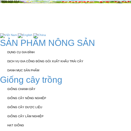
0908 005 554
TRANG CHỦ
GIỚI THIỆU
KỸ THUẬT 
TUYỂN DỤNG
LIÊN HỆ
SẢN PHẨM NÔNG SẢN
DỤNG CỤ GIA ĐÌNH
DỊCH VỤ GIA CÔNG ĐÓNG GÓI XUẤT KHẨU TRÁI CÂY
DANH MỤC SẢN PHẨM
Giống cây trồng
GIỐNG CHANH DÂY
GIỐNG CÂY NÔNG NGHIỆP
GIỐNG CÂY DƯỢC LIỆU
GIỐNG CÂY LÂM NGHIỆP
HẠT GIỐNG