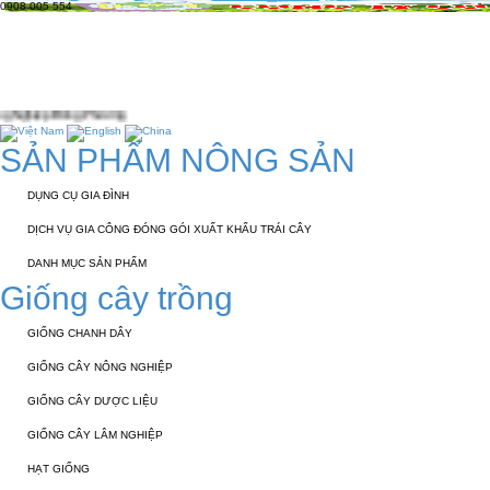
0908 005 554
TRANG CHỦ
GIỚI THIỆU
KỸ THUẬT 
TUYỂN DỤNG
LIÊN HỆ
ng
SẢN PHẨM NÔNG SẢN
DỤNG CỤ GIA ĐÌNH
DỊCH VỤ GIA CÔNG ĐÓNG GÓI XUẤT KHẨU TRÁI CÂY
DANH MỤC SẢN PHẨM
Giống cây trồng
GIỐNG CHANH DÂY
GIỐNG CÂY NÔNG NGHIỆP
GIỐNG CÂY DƯỢC LIỆU
GIỐNG CÂY LÂM NGHIỆP
HẠT GIỐNG