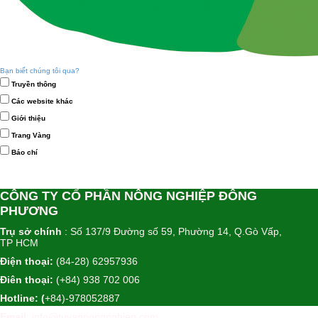
Bạn biết chúng tôi qua?
Truyền thông
Các website khác
Giới thiệu
Trang Vàng
Báo chí
CÔNG TY CỔ PHẦN NÔNG NGHIỆP ĐÔNG
PHƯƠNG
Trụ sở chính
: Số 137/9 Đường số 59, Phường 14, Q.Gò Vấp,
TP HCM
Điện thoại:
(84-28) 62957936
Điên thoại:
(+84) 938 702 006
Hotline: (
+84)-978052887
Email
: info@tuvannongnghiep.com