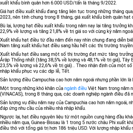
xuất khẩu bình quân hơn 6.000 USD/tấn là tháng 9/2022.
Giá hạt điều xuất khẩu đang tăng liên tục trong những tháng qua
2023, nên tính chung trong 8 tháng, giá xuất khẩu bình quân hạt 
Bù lại, lượng hạt điều xuất khẩu trong năm nay lại tăng trưởng k
22,9% về lượng và tăng 21,8% về trị giá so với cùng kỳ năm ngoái
Xuất khẩu hạt điều từ đầu năm đến nay nhìn chung đang diễn biến
Nam tăng xuất khẩu hạt điều sang hầu hết các thị trường truyền 
Xuất khẩu hạt điều sang một số thị trường đạt mức tăng trưởng
Ảrập Thống nhất (tăng 38,5% về lượng và 48,1% về trị giá), Tây B
23,5% về lượng và 22,6% về trị giá)… Theo nhận định của một số
nhập khẩu phục vụ các dịp lễ, Tết.
Sản lượng điều Campuchia cao hơn năm ngoái nhưng phần lớn là 
Một trong những khó khăn của
ngành điều
Việt Nam trong năm na
(VINACAS), trong 8 tháng qua, các doanh nghiệp ngành điều đã nh
Sản lượng vụ điều năm nay của Campuchia cao hơn năm ngoái, n
đáp ứng nhu cầu của nhiều nhà nhập khẩu.
Ngược lại, hạt điều nguyên liệu từ một nguồn cung hàng đầu khác
nhiều năm qua, Guinea-Bissau là 1 trong 5 nước châu Phi xuất k
điều thô với tổng giá trị hơn 186 triệu USD. Với lượng nhập khẩ