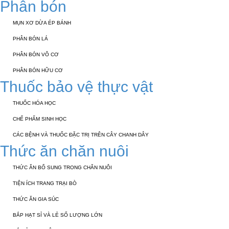
Phân bón
MỤN XƠ DỪA ÉP BÁNH
PHÂN BÓN LÁ
PHÂN BÓN VÔ CƠ
PHÂN BÓN HỮU CƠ
Thuốc bảo vệ thực vật
THUỐC HÓA HỌC
CHẾ PHẨM SINH HỌC
CÁC BỆNH VÀ THUỐC ĐẶC TRỊ TRÊN CÂY CHANH DÂY
Thức ăn chăn nuôi
THỨC ĂN BỔ SUNG TRONG CHĂN NUÔI
TIỆN ÍCH TRANG TRẠI BÒ
THỨC ĂN GIA SÚC
BẮP HẠT SỈ VÀ LẺ SỐ LƯỢNG LỚN