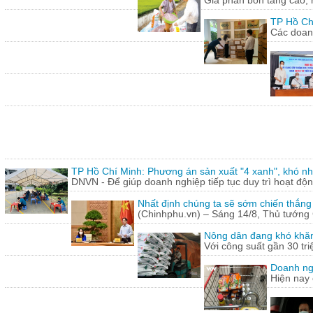
Giá phân bón tăng cao, 
TP Hồ Ch
Các doanh
TP Hồ Chí Minh: Phương án sản xuất "4 xanh", khó nh
DNVN - Để giúp doanh nghiệp tiếp tục duy trì hoạt động
Nhất định chúng ta sẽ sớm chiến thắng
(Chinhphu.vn) – Sáng 14/8, Thủ tướng 
Nông dân đang khó khăn
Với công suất gần 30 tr
Doanh ng
Hiện nay 