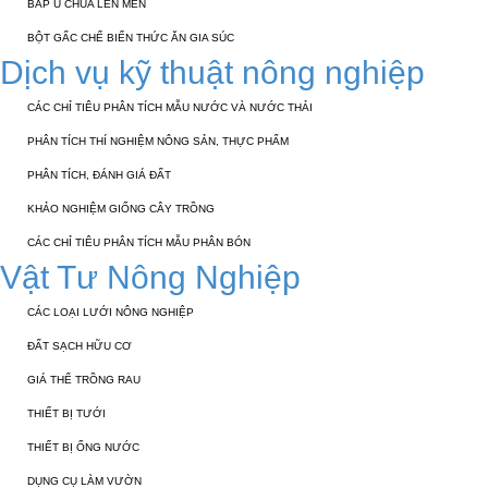
BẮP Ủ CHUA LÊN MEN
BỘT GẤC CHẾ BIẾN THỨC ĂN GIA SÚC
Dịch vụ kỹ thuật nông nghiệp
CÁC CHỈ TIÊU PHÂN TÍCH MẪU NƯỚC VÀ NƯỚC THẢI
PHÂN TÍCH THÍ NGHIỆM NÔNG SẢN, THỰC PHẨM
PHÂN TÍCH, ĐÁNH GIÁ ĐẤT
KHẢO NGHIỆM GIỐNG CÂY TRỒNG
CÁC CHỈ TIÊU PHÂN TÍCH MẪU PHÂN BÓN
Vật Tư Nông Nghiệp
CÁC LOẠI LƯỚI NÔNG NGHIỆP
ĐẤT SẠCH HỮU CƠ
GIÁ THỂ TRỒNG RAU
THIẾT BỊ TƯỚI
THIẾT BỊ ỐNG NƯỚC
DỤNG CỤ LÀM VƯỜN