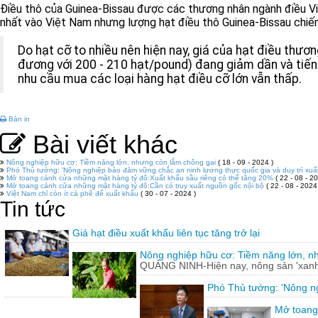
Điều thô của Guinea-Bissau được các thương nhân ngành điều Việt
nhất vào Việt Nam nhưng lượng hạt điều thô Guinea-Bissau chiế
Do hạt cỡ to nhiều nên hiện nay, giá của hạt điều thư
đương với 200 - 210 hạt/pound) đang giảm dần và tiến
nhu cầu mua các loại hàng hạt điều cỡ lớn vẫn thấp.
Bản in
Bài viết khác
Nông nghiệp hữu cơ: Tiềm năng lớn, nhưng còn lắm chông gai
( 18 - 09 - 2024 )
Phó Thủ tướng: 'Nông nghiệp bảo đảm vững chắc an ninh lương thực quốc gia và duy trì xuấ
Mở toang cánh cửa những mặt hàng tỷ đô:Xuất khẩu sầu riêng có thể tăng 20%
( 22 - 08 - 20
Mở toang cánh cửa những mặt hàng tỷ đô:Cần có truy xuất nguồn gốc nội bộ
( 22 - 08 - 2024
Việt Nam chỉ còn ít cà phê để xuất khẩu
( 30 - 07 - 2024 )
Tin tức
Giá hạt điều xuất khẩu liên tục tăng trở lại
Nông nghiệp hữu cơ: Tiềm năng lớn, n
QUẢNG NINH-Hiện nay, nông sản 'xanh'
Phó Thủ tướng: 'Nông ng
Mở toang