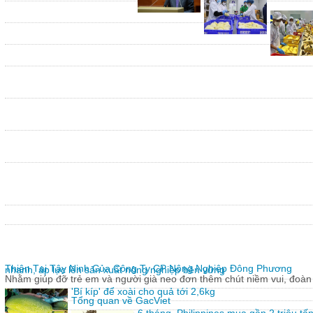
Thiện Tại Tây Ninh Của Công Ty CP Nông Nghiệp Đông Phương
nhanh, áp lực lên sản xuất nông nghiệp bền vững
Nhằm giúp đỡ trẻ em và người già neo đơn thêm chút niềm vui, đoàn 
'Bí kíp' để xoài cho quả tới 2,6kg
Tổng quan về GacViet