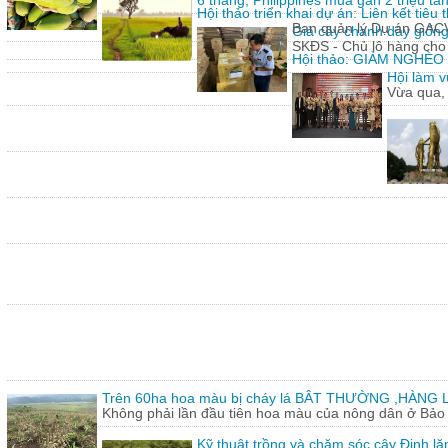
6 tháng, Philippines mua gần 2 triệu t
Hội thảo triển khai dự án: Liên kết tiê
Ban quản lý Dự án GACVIE
Giả cây chanh dây giống
SKĐS - Chủ lô hàng cho
Hội thảo: GIẢM NGHÈ
Hội làm v
Vừa qua,
Trên 60ha hoa màu bị cháy lá BÂT THƯỜNG ,HÀNG L
Không phải lần đầu tiên hoa màu của nông dân ở Bảo T
Kỹ thuật trồng và chăm sóc cây Đinh lă