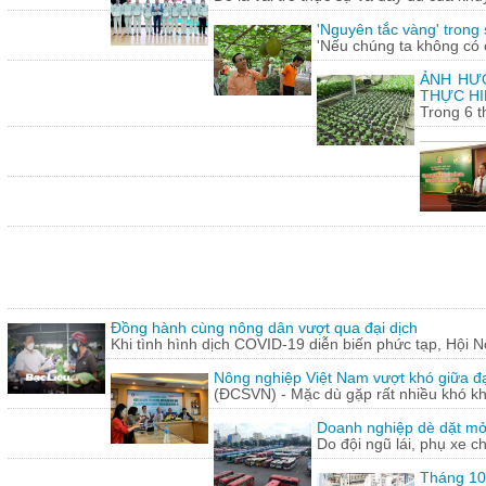
'Nguyên tắc vàng' trong
'Nếu chúng ta không có c
ẢNH HƯỞ
THỰC HI
Trong 6 t
Đồng hành cùng nông dân vượt qua đại dịch
Khi tình hình dịch COVID-19 diễn biến phức tạp, Hội N
Nông nghiệp Việt Nam vượt khó giữa đ
(ĐCSVN) - Mặc dù gặp rất nhiều khó kh
Doanh nghiệp dè dặt mở l
Do đội ngũ lái, phụ xe c
Tháng 10: