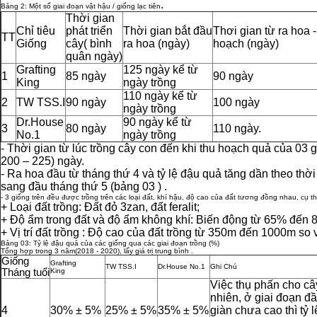
.
Bảng 2: Một số giai đoạn vật hậu / giống lạc tiên
Thời gian
Chỉ tiêu
phát triển
Thời gian bắt đầu
Thơi gian từ ra hoa -
TT
Giống
cây( bình
ra hoa (ngày)
hoạch (ngày)
quân ngày)
Grafting
125 ngày kể từ
1
85 ngày
90 ngày
King
ngày trồng
110 ngày kể từ
2
TW TSS.I
90 ngày
100 ngày
ngày trồng
Dr.House
90 ngày kể từ
3
80 ngày
110 ngày.
No.1
ngày trồng
- Thời gian từ lúc trồng cây con đến khi thu hoạch quả của 03 g
200 – 225) ngày.
- Ra hoa đầu từ tháng thứ 4 và tỷ lệ đậu quả tăng dần theo thời 
sang đầu tháng thứ 5 (bảng 03 ) .
- 3 giống trên đều được trồng trên các loại đất, khí hậu, độ cao của đất tương đồng nhau, cụ th
+ Loại đất trồng: Đất đỏ 3zan, đất feralit;
+ Độ ẩm trong đất và độ ẩm không khí: Biến động từ 65% đến 
+ Vị trí đất trồng : Độ cao của đất trồng từ 350m đến 1000m so
Bảng 03: Tỷ lệ đậu quả của các giống qua các giai đoạn trồng (%)
Tổng hợp trong 3 năm(2018 - 2020), lấy giá trị trung bình .
Giống
Grafting
TW TSS.I
Dr.House No.1
Ghi Chú
Tháng tuổi
King
Việc thụ phấn cho cây
nhiên, ở giai đoạn đầ
4
30% ± 5%
25% ± 5%
35% ± 5%
giàn chưa cao thì tỷ l