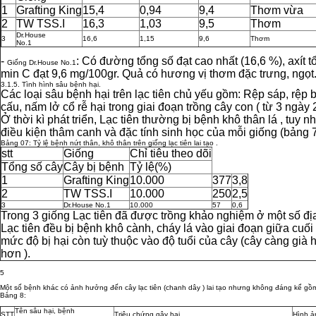
1
Grafting King
15,4
0,94
9,4
Thơm vừa
2
TW TSS.I
16,3
1,03
9,5
Thơm
Dr.House
3
16,6
1,15
9,6
Thơm
No.1
-
: Có đường tổng số đạt cao nhất (16,6 %), axít 
Giống Dr.House No.1
min C đạt 9,6 mg/100gr. Quả có hương vị thơm đặc trưng, ngọt
3.1.5. Tình hình sâu bệnh hại.
Các loại sâu bệnh hại trên lạc tiên chủ yếu gồm: Rệp sáp, rệp b
cấu, nấm lở cổ rễ hại trong giai đoạn trồng cây con ( từ 3 ngày 
Ở thời kì phát triển, Lạc tiên thường bị bệnh khô thân lá , tuy n
điều kiện thâm canh và đặc tính sinh học của mỗi giống (bảng 
Bảng 07: Tỷ lệ bệnh nứt thân, khô thân trên giống lạc tiên lai tạo .
stt
Giống
Chỉ tiêu theo dõi
Tổng số cây
Cây bị bệnh
Tỷ lệ(%)
1
Grafting King
10.000
377
3,8
2
TW TSS.I
10.000
250
2,5
3
Dr.House No.1
10.000
57
0,6
Trong 3 giống Lạc tiên đã được trồng khảo nghiệm ở một số địa
Lạc tiên đều bị bệnh khô cành, cháy lá vào giai đoạn giữa cuố
mức độ bị hại còn tuỳ thuộc vào độ tuổi của cây (cây càng gi
hơn ).
5
Một số bệnh khác có ảnh hưởng đến cây lạc tiên (chanh dây ) lai tạo nhưng không đáng kể gồ
Bảng 8:
Tên sâu hại, bệnh
STT
Triệu chứng gây hại
Hình ả