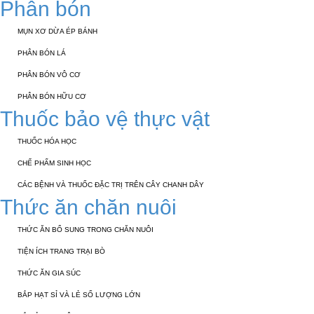
Phân bón
MỤN XƠ DỪA ÉP BÁNH
PHÂN BÓN LÁ
PHÂN BÓN VÔ CƠ
PHÂN BÓN HỮU CƠ
Thuốc bảo vệ thực vật
THUỐC HÓA HỌC
CHẾ PHẨM SINH HỌC
CÁC BỆNH VÀ THUỐC ĐẶC TRỊ TRÊN CÂY CHANH DÂY
Thức ăn chăn nuôi
THỨC ĂN BỔ SUNG TRONG CHĂN NUÔI
TIỆN ÍCH TRANG TRẠI BÒ
THỨC ĂN GIA SÚC
BẮP HẠT SỈ VÀ LẺ SỐ LƯỢNG LỚN