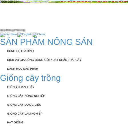
0908 005 554
TRANG CHỦ
GIỚI THIỆU
KỸ THUẬT 
TUYỂN DỤNG
LIÊN HỆ
SẢN PHẨM NÔNG SẢN
DỤNG CỤ GIA ĐÌNH
DỊCH VỤ GIA CÔNG ĐÓNG GÓI XUẤT KHẨU TRÁI CÂY
DANH MỤC SẢN PHẨM
Giống cây trồng
GIỐNG CHANH DÂY
GIỐNG CÂY NÔNG NGHIỆP
GIỐNG CÂY DƯỢC LIỆU
GIỐNG CÂY LÂM NGHIỆP
HẠT GIỐNG