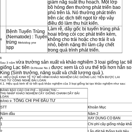
giảm năg suất thu hoạch. Một lớp
bồ hóng đen thường phát triển bao
phủ trên lá. Nó thường phát triển
trên các dịch tiết ngọt từ rệp vảy
điều đó làm thu hút kiến.
Làm rễ, dây gốc bị tuyến trùng phá
Bệnh Tuyến Trùng
hoại trông còi cọc phát triển kém,
(Nematode) : Tuyến
không cho trái hoặc cho trái ít và
6
trùng
Meloidog yne
nhỏ, bệnh nặng thì làm cây chết
spp
trong quá trình phát triển.
6
vừa trường sản xuất và khảo nghiệm 3 loại giống lạc tiên
Sau 3 năm
giống Lạc tiên
được xem là có ưu thế trội hơn hẳn so
Dr.House No.1
King (Sinh trưởng, năng suất và chất lượng quả ).
4. HIỆU QUẢ KINH TẾ TỪ MÔ HÌNH KHẢO NGHIỆM CÁC GIỐNG LẠC TIÊN ĐƯỢC LAI
TẠO TỪ CÔNG NGHỆ ĐÀI LOAN:
4.1. Hiệu quả kinh tế từ kết quả khảo nghiệm của 3 loại giống lai tạo khảo nghiệm như sau:
BẢNG BÁO CÁO CHI PHÍ – DOANH THU –
THU NHẬP KHẢO NGHIỆM CÂY GIỐNG CHANH DÂY ĐÀI
LOAN
TỔNG CHI PHÍ ĐẦU TƯ
BẢNG 9:
STT
Khoản Mục
Năm đầu
Năm 2
A
XAY DUNG CO BAN
1
Chi phí cây giống nhập kh
2
Lắp đặt hệ thống tưới tiêu