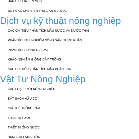
BẮP Ủ CHUA LÊN MEN
BỘT GẤC CHẾ BIẾN THỨC ĂN GIA SÚC
Dịch vụ kỹ thuật nông nghiệp
CÁC CHỈ TIÊU PHÂN TÍCH MẪU NƯỚC VÀ NƯỚC THẢI
PHÂN TÍCH THÍ NGHIỆM NÔNG SẢN, THỰC PHẨM
PHÂN TÍCH, ĐÁNH GIÁ ĐẤT
KHẢO NGHIỆM GIỐNG CÂY TRỒNG
CÁC CHỈ TIÊU PHÂN TÍCH MẪU PHÂN BÓN
Vật Tư Nông Nghiệp
CÁC LOẠI LƯỚI NÔNG NGHIỆP
ĐẤT SẠCH HỮU CƠ
GIÁ THỂ TRỒNG RAU
THIẾT BỊ TƯỚI
THIẾT BỊ ỐNG NƯỚC
DỤNG CỤ LÀM VƯỜN