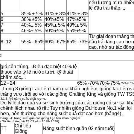
nếu lượng mưa nhiều
lệ đậu trái thấp.,,,
5
35% ± 5%
31% ± 3%
41% ± 3%
6
38% ±5%
40%±5%
47%±5%
7
40%± 5%
45%± 5%
49%± 5%
8
46%± 5%
50%±5%
55%±5%
Từ giai đoạn tháng thứ
8- 12
55% - 65%
60% -67%
65% -73%
đậu trái tăng cao hơn
cao, nhờ sự tác động
3
gió,côn trùng,...Điều đặc biệt 40% lệ
thuộc vào tỷ lệ nước tưới, kỹ thuật
chăm sốc,...
12 - 24
65% -70%
70%-75%
75%-87%
-Trong 3 giống Lạc tiên tham gia khảo nghiệm, giống lạc tiên
Dr
tháng vượt trội so với các giống Grafting King và giống TW TSS
3.1.3. Về năng suất, chất lượng.
Do tỷ lệ đậu quả và sự sinh trưởng của các giống có sự sai k
chênh lệch nhau rõ rệt; Tuy nhiên giống Dr.House No.1 vẫn lợi t
hơn, nên thường cho năng suất quả đạt cao hơn (bảng4) .
Bảng 04: Năng suất quả các giống Lạc tiên khảo nghiệm.
( Số liệu thống kê TB 03 năm 2018- 2020)
Chỉ tiêu
TT
Năng suất bình quân 02 năm tuổi)
Giống