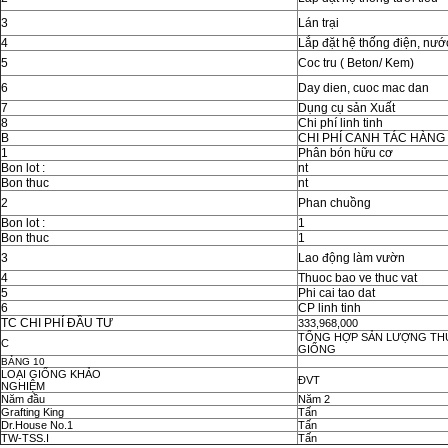
3
Lán trại
4
Lắp đặt hệ thống điện, nướ
5
Coc tru ( Beton/ Kem)
6
Day dien, cuoc mac dan
7
Dụng cụ sản Xuất
8
Chi phí linh tinh
B
CHI PHÍ CANH TÁC HÀNG
1
Phân bón hữu cơ
Bon lot :
nt
Bon thuc
nt
2
Phan chuồng
Bon lot :
1
Bon thuc
1
3
Lao động làm vườn
4
Thuoc bao ve thuc vat
5
Phi cai tao dat
6
CP linh tinh
TC CHI PHÍ ĐẦU TƯ
333,968,000
TỔNG HỢP SẢN LƯỢNG THU
C
GIỐNG
BẢNG 10
LOẠI GIỐNG KHẢO
ĐVT
NGHIỆM
Năm đầu
Năm 2
Grafting King
Tấn
Dr.House No.1
Tấn
TW-TSS.I
Tấn