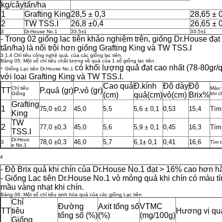
kg/cây
tấn/ha
1
Grafting King
28,5 ± 0,3
28,65 ± 
2
TW TSS.I
26,8 ±0,4
26,65 ± 
3
Dr.House No.1
33,5±1
33.5±1
- Trong 02 giống lạc tiên khảo nghiệm trên, giống Dr.House đạt
tấn/ha) là nổi trội hơn giống Grafting King và TW TSS.I
3.1.4 Chỉ tiêu công nghệ quả, của các giống lạc tiên.
Bảng 05: Một số chỉ tiêu chất lượng về quả của 1 số giống lạc tiên .
-
có khối lượng quả đạt cao nhất (78-80gr/
Giống Lạc tiên Dr.House No.1
với loại Grafting King và TW TSS.I.
Cao quả
Đ.kính
Độ dày
Độ
Chỉ tiêu
Màu 
TT
P.quả (gr)
P.vỏ (gr)
Giống
(cm)
quả(cm)
vỏ(cm)
Brix%
khi c
Grafting
1
75,0 ±0,2
45,0
5,5
5,6 ± 0,1
0,53
15,4
Tím
King
TW
2
77,0 ±0,3
45,0
5,6
5,9 ± 0,1
0,45
16,3
Tím
TSS.I
Dr.Hous
78,0 ±0,3
46,0
5,7
6,1± 0,1
0,41
16,6
3
Tím t
e No.1
4
- Độ Brix quả khi chín của Dr.House No.1 đạt > 16% cao hơn h
- Giống Lạc tiên Dr.House No.1 vỏ mỏng quả khi chín có màu tím
mầu vàng nhạt khi chín.
Bảng 06: Một số chỉ tiêu sinh hóa quả của các giống Lạc tiên.
Chỉ
Đường
Axit tổng số
VTMC
TT
tiêu
Hương vị qu
tổng số (%)
(%)
(mg/100g)
Giống