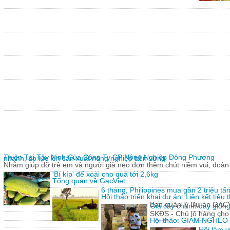
Thiện Tại Tây Ninh Của Công Ty CP Nông Nghiệp Đông Phương
nhanh, áp lực lên sản xuất nông nghiệp bền vững
Nhằm giúp đỡ trẻ em và người già neo đơn thêm chút niềm vui, đoàn 
'Bí kíp' để xoài cho quả tới 2,6kg
Tổng quan về GacViet
6 tháng, Philippines mua gần 2 triệu t
Hội thảo triển khai dự án: Liên kết tiê
Ban quản lý Dự án GACVIE
Giả cây chanh dây giống
SKĐS - Chủ lô hàng cho
Hội thảo: GIẢM NGHÈ
Hội làm v