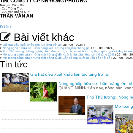
T/M. CÔNG TY CP NN ĐÔNG PHƯƠNG
Nơi gửi: Giám Đốc
- Cục Trồng Trọt.
- Lưu văn phòng CTY.
TRẦN VĂN AN
Bản in
Bài viết khác
Giá hạt điều xuất khẩu liên tục tăng trở lại
( 25 - 09 - 2024 )
Nông nghiệp hữu cơ: Tiềm năng lớn, nhưng còn lắm chông gai
( 18 - 09 - 2024 )
Phó Thủ tướng: 'Nông nghiệp bảo đảm vững chắc an ninh lương thực quốc gia và duy trì xuấ
Mở toang cánh cửa những mặt hàng tỷ đô:Xuất khẩu sầu riêng có thể tăng 20%
( 22 - 08 - 20
Mở toang cánh cửa những mặt hàng tỷ đô:Cần có truy xuất nguồn gốc nội bộ
( 22 - 08 - 2024
Tin tức
Giá hạt điều xuất khẩu liên tục tăng trở lại
Nông nghiệp hữu cơ: Tiềm năng lớn, n
QUẢNG NINH-Hiện nay, nông sản 'xanh'
Phó Thủ tướng: 'Nông ng
Mở toang