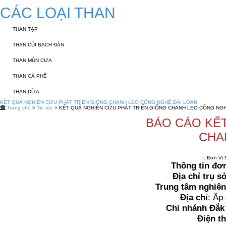
CÁC LOẠI THAN
THAN TẠP
THAN CỦI BẠCH ĐÀN
THAN MÙN CƯA
THAN CÀ PHÊ
THAN DỪA
KẾT QUẢ NGHIÊN CỨU PHÁT TRIỂN GIỐNG CHANH LEO CÔNG NGHỆ ĐÀI LOAN
Trang chủ
>
Tin tức
> KẾT QUẢ NGHIÊN CỨU PHÁT TRIỂN GIỐNG CHANH LEO CÔNG NGH
BÁO CÁO KẾT
CHA
I. Đơn Vị
Thông tin đơn
Địa chỉ trụ s
Trung tâm nghiên 
Địa chỉ
: Ấp
Chi nhánh Đắk
Điện th