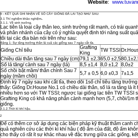
Website
:
www.tuvanno
II - KẾT QUẢ GHI NHẬN VỀ SỐ CÂY GIỐNG ĐÃ LAI TẠO NHƯ SAU:
.
3.1 Thí nghiệm khảo nghiệm
3.1.1. Về sinh trưởng.
Lạc tiên là loại cây thân leo, sinh trưởng rất mạnh, có trái qua
và phân nhánh của cây có ý nghĩa quyết định tới năng suất quả
tôi tại các địa bàn nói trên như sau:
Bảng 1: Sự tăng trưởng thân lá cuả các giống sau 7 ngày cắt tỉa.
Grafting
Giống Chỉ tiêu
TW TSSI
Dr.Hou
King
Chiều dài thân tăng sau 7 ngày (cm)
79,1 ±2,3
65,0 ±2,5
80,1±2,
Số lá tăng/ cành sau 7 ngày (lá)
8,5 ±1,4
8,0 ±1,2
8,0±2
Số chồi bật mầm/ thân chính Sau 7
5,7 ± 0,5
6,0 ±0,3
7±1,5
ngày (mầm chồi)
Định kỳ 7 ngày sau khi cắt tỉa, theo dõi 1số chỉ tiêu tăng trưở
thấy: Giống Dr.House No.1 có chiều dài thân, số lá ra tăng là ít
nhiều hơn so với TW TSSI; ngược lại giống lạc tiên TW TSSI 
Grafting King có khả năng phân cành mạnh hơn (5,7, chồi/1m thâ
giống.
3.1.2.Thời kì khí hậu.
2
Để có thêm cơ sở áp dụng các biện pháp kỹ thuật thâm canh chă
quả nghiên cứu các thời kì khí hậu ( độ ẩm của đất, độ ẩm không
cho thấy có rất ít sự khác nhau về đặc trưng giữa các giống, kế