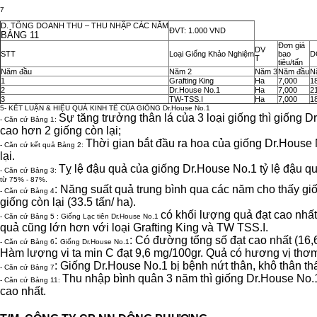
7
D.
TỔNG DOANH THU – THU NHẬP CÁC NĂM
ĐVT: 1.000 VND
BẢNG 11
Đơn giá
DV
STT
Loại Giống Khảo Nghiệm
bao
D
T
tiêu/tấn
Năm đầu
Năm 2
Năm 3
Năm đầu
N
1
Grafting King
Ha
7,000
1
2
Dr.House No.1
Ha
7,000
2
3
TW-TSS.I
Ha
7,000
1
5- KẾT LUẬN & HIỆU QUẢ KINH TẾ CỦA GIỐNG Dr.House No.1
Sự tăng trưởng thân lá của 3 loại giống thì giống D
- Căn cứ Bảng 1:
cao hơn 2 giống còn lại;
Thời gian bắt đầu ra hoa của giống Dr.House
- Căn cứ kết quả Bảng 2:
lại.
Tỵ lệ đậu quả của giống Dr.House No.1 tỷ lệ đậu quả
- Căn cứ Bảng 3:
từ 75% - 87%.
: Năng suất quả trung bình qua các năm cho thấy gi
- Căn cứ Bảng 4
giống còn lại (33.5 tấn/ ha).
có khối lượng quả đạt cao nhất
- Căn cứ Bảng 5 : Giống Lạc tiên Dr.House No.1
quả cũng lớn hơn với loại Grafting King và TW TSS.I.
:
: Có đường tổng số đạt cao nhất (16,6
- Căn cứ Bảng 6
Giống Dr.House No.1
Hàm lượng vi ta min C đạt 9,6 mg/100gr. Quả có hương vị thơm
: Giống Dr.House No.1 bị bệnh nứt thân, khô thân thấp
- Căn cứ Bảng 7
Thu nhập bình quân 3 năm thì giống Dr.House No.1 
- Căn cứ Bảng 11:
cao nhất.