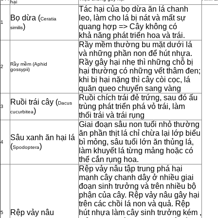
hại
Tác hại của bọ dừa ăn lá chanh
Bọ dừa (
leo, làm cho lá bị nát và mất sự
Ceratia
1
)
quang hợp => Cây không có
similis
khả năng phát triển hoa và trái.
Rầy mềm thường bu mặt dưới lá
và những phần non để hút nhựa.
Rầy gây hại nhẹ thì những chỗ bị
Rầy mềm (Aphid
2
gossypii)
hại thường có những vết thâm đen;
khi bị hại nặng thì cây còi cọc, lá
quăn queo chuyển sang vàng
Ruồi chích trái đẻ trứng, sau đó ấu
Ruồi trái cây (
Dacus
trùng phát triển phá vỏ trái, làm
3
)
cucurbitea
thối trái và trái rụng
Giai đoạn sâu non tuổi nhỏ thường
ăn phần thịt lá chỉ chừa lại lớp biểu
Sâu xanh ăn hại lá
bì mỏng, sâu tuổi lớn ăn thủng lá,
4
(
)
Spodoptera
làm khuyết lá từng mảng hoặc có
thể cắn rụng hoa.
Rệp vảy nâu tập trung phá hại
mạnh cây chanh dây ở nhiều giai
đoạn sinh trưởng và trên nhiều bộ
phận của cây. Rệp vảy nâu gây hại
trên các chồi lá non và quả. Rệp
Rệp vảy nâu
hút nhựa làm cây sinh trưởng kém ,
5