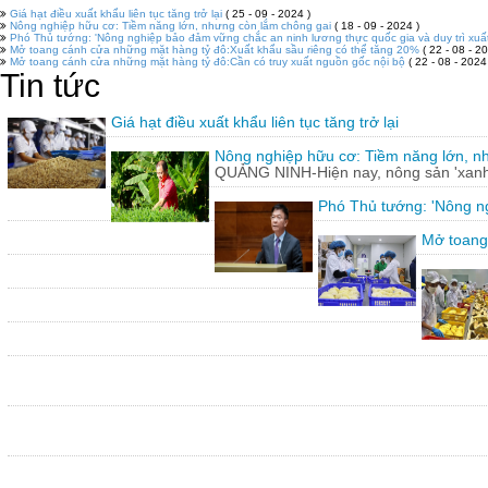
Giá hạt điều xuất khẩu liên tục tăng trở lại
( 25 - 09 - 2024 )
Nông nghiệp hữu cơ: Tiềm năng lớn, nhưng còn lắm chông gai
( 18 - 09 - 2024 )
Phó Thủ tướng: 'Nông nghiệp bảo đảm vững chắc an ninh lương thực quốc gia và duy trì xuấ
Mở toang cánh cửa những mặt hàng tỷ đô:Xuất khẩu sầu riêng có thể tăng 20%
( 22 - 08 - 20
Mở toang cánh cửa những mặt hàng tỷ đô:Cần có truy xuất nguồn gốc nội bộ
( 22 - 08 - 2024
Tin tức
Giá hạt điều xuất khẩu liên tục tăng trở lại
Nông nghiệp hữu cơ: Tiềm năng lớn, n
QUẢNG NINH-Hiện nay, nông sản 'xanh'
Phó Thủ tướng: 'Nông ng
Mở toang