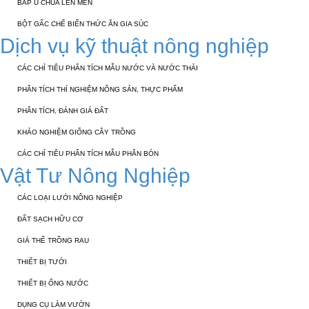
BẮP Ủ CHUA LÊN MEN
BỘT GẤC CHẾ BIẾN THỨC ĂN GIA SÚC
Dịch vụ kỹ thuật nông nghiệp
CÁC CHỈ TIÊU PHÂN TÍCH MẪU NƯỚC VÀ NƯỚC THẢI
PHÂN TÍCH THÍ NGHIỆM NÔNG SẢN, THỰC PHẨM
PHÂN TÍCH, ĐÁNH GIÁ ĐẤT
KHẢO NGHIỆM GIỐNG CÂY TRỒNG
CÁC CHỈ TIÊU PHÂN TÍCH MẪU PHÂN BÓN
Vật Tư Nông Nghiệp
CÁC LOẠI LƯỚI NÔNG NGHIỆP
ĐẤT SẠCH HỮU CƠ
GIÁ THỂ TRỒNG RAU
THIẾT BỊ TƯỚI
THIẾT BỊ ỐNG NƯỚC
DỤNG CỤ LÀM VƯỜN