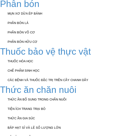
Phân bón
MỤN XƠ DỪA ÉP BÁNH
PHÂN BÓN LÁ
PHÂN BÓN VÔ CƠ
PHÂN BÓN HỮU CƠ
Thuốc bảo vệ thực vật
THUỐC HÓA HỌC
CHẾ PHẨM SINH HỌC
CÁC BỆNH VÀ THUỐC ĐẶC TRỊ TRÊN CÂY CHANH DÂY
Thức ăn chăn nuôi
THỨC ĂN BỔ SUNG TRONG CHĂN NUÔI
TIỆN ÍCH TRANG TRẠI BÒ
THỨC ĂN GIA SÚC
BẮP HẠT SỈ VÀ LẺ SỐ LƯỢNG LỚN