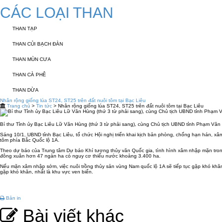
CÁC LOẠI THAN
THAN TẠP
THAN CỦI BẠCH ĐÀN
THAN MÙN CƯA
THAN CÀ PHÊ
THAN DỪA
Nhân rộng giống lúa ST24, ST25 trên đất nuôi tôm tại Bạc Liêu
Trang chủ
>
Tin tức
> Nhân rộng giống lúa ST24, ST25 trên đất nuôi tôm tại Bạc Liêu
Bí thư Tỉnh ủy Bạc Liêu Lữ Văn Hùng (thứ 3 từ phải sang), cùng Chủ tịch UBND tỉnh Phạm Văn
Sáng 10/1, UBND tỉnh Bạc Liêu, tổ chức Hội nghị triển khai kịch bản phòng, chống hạn hán, x
tôm phía Bắc Quốc lộ 1A.
Theo dự báo của Trung tâm Dự báo Khí tượng thủy văn Quốc gia, tình hình xâm nhập mặn tr
đông xuân hơn 47 ngàn ha có nguy cơ thiếu nước khoảng 3.400 ha.
Nếu mặn xâm nhập sớm, việc nuôi trồng thủy sản vùng Nam quốc lộ 1A sẽ tiếp tục gặp khó khăn
gặp khó khăn, nhất là khu vực ven biển.
Bản in
Bài viết khác