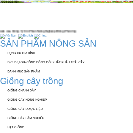
0908 005 554
TRANG CHỦ
GIỚI THIỆU
KỸ THUẬT 
TUYỂN DỤNG
LIÊN HỆ
 Phần Nông Nghiệp Đông Phương
SẢN PHẨM NÔNG SẢN
DỤNG CỤ GIA ĐÌNH
DỊCH VỤ GIA CÔNG ĐÓNG GÓI XUẤT KHẨU TRÁI CÂY
DANH MỤC SẢN PHẨM
Giống cây trồng
GIỐNG CHANH DÂY
GIỐNG CÂY NÔNG NGHIỆP
GIỐNG CÂY DƯỢC LIỆU
GIỐNG CÂY LÂM NGHIỆP
HẠT GIỐNG