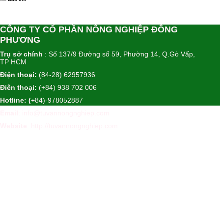
CÔNG TY CỔ PHẦN NÔNG NGHIỆP ĐÔNG
PHƯƠNG
Trụ sở chính
: Số 137/9 Đường số 59, Phường 14, Q.Gò Vấp,
TP HCM
Điện thoại:
(84-28) 62957936
Điên thoại:
(+84) 938 702 006
Hotline: (
+84)-978052887
Email
: info@tuvannongnghiep.com
Website
:
http://tuvannongnghiep.com