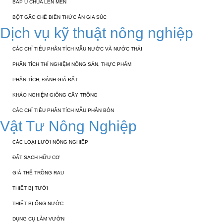
BẮP Ủ CHUA LÊN MEN
BỘT GẤC CHẾ BIẾN THỨC ĂN GIA SÚC
Dịch vụ kỹ thuật nông nghiệp
CÁC CHỈ TIÊU PHÂN TÍCH MẪU NƯỚC VÀ NƯỚC THẢI
PHÂN TÍCH THÍ NGHIỆM NÔNG SẢN, THỰC PHẨM
PHÂN TÍCH, ĐÁNH GIÁ ĐẤT
KHẢO NGHIỆM GIỐNG CÂY TRỒNG
CÁC CHỈ TIÊU PHÂN TÍCH MẪU PHÂN BÓN
Vật Tư Nông Nghiệp
CÁC LOẠI LƯỚI NÔNG NGHIỆP
ĐẤT SẠCH HỮU CƠ
GIÁ THỂ TRỒNG RAU
THIẾT BỊ TƯỚI
THIẾT BỊ ỐNG NƯỚC
DỤNG CỤ LÀM VƯỜN