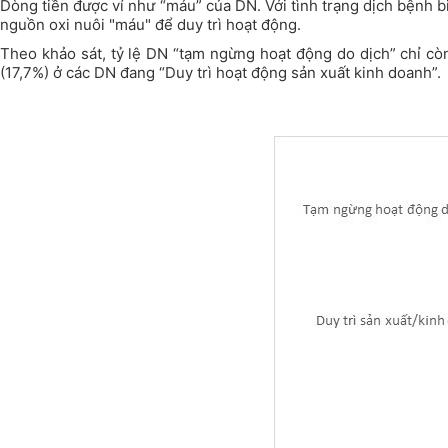
Dòng tiền được ví như “máu” của DN. Với tình trạng dịch bệnh 
nguồn oxi nuôi "máu" để duy trì hoạt động.
Theo khảo sát, tỷ lệ DN “tạm ngừng hoạt động do dịch” chỉ còn
(17,7%) ở các DN đang “Duy trì hoạt động sản xuất kinh doanh”.