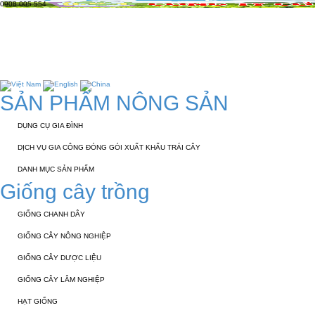
0908 005 554
TRANG CHỦ
GIỚI THIỆU
KỸ THUẬT 
TUYỂN DỤNG
LIÊN HỆ
SẢN PHẨM NÔNG SẢN
DỤNG CỤ GIA ĐÌNH
DỊCH VỤ GIA CÔNG ĐÓNG GÓI XUẤT KHẨU TRÁI CÂY
DANH MỤC SẢN PHẨM
Giống cây trồng
GIỐNG CHANH DÂY
GIỐNG CÂY NÔNG NGHIỆP
GIỐNG CÂY DƯỢC LIỆU
GIỐNG CÂY LÂM NGHIỆP
HẠT GIỐNG