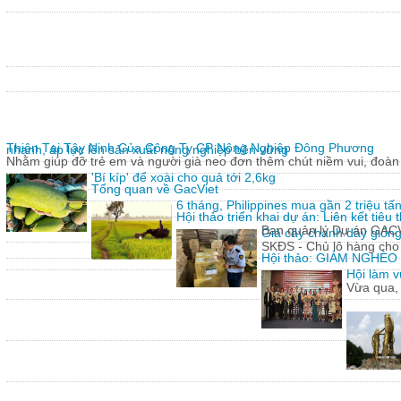
Thiện Tại Tây Ninh Của Công Ty CP Nông Nghiệp Đông Phương
nhanh, áp lực lên sản xuất nông nghiệp bền vững
Nhằm giúp đỡ trẻ em và người già neo đơn thêm chút niềm vui, đoàn 
'Bí kíp' để xoài cho quả tới 2,6kg
Tổng quan về GacViet
6 tháng, Philippines mua gần 2 triệu t
Hội thảo triển khai dự án: Liên kết tiê
Ban quản lý Dự án GACVIE
Giả cây chanh dây giống
SKĐS - Chủ lô hàng cho
Hội thảo: GIẢM NGHÈ
Hội làm v
Vừa qua,