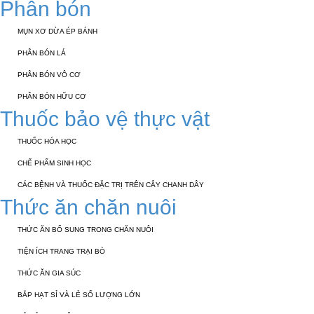
Phân bón
MỤN XƠ DỪA ÉP BÁNH
PHÂN BÓN LÁ
PHÂN BÓN VÔ CƠ
PHÂN BÓN HỮU CƠ
Thuốc bảo vệ thực vật
THUỐC HÓA HỌC
CHẾ PHẨM SINH HỌC
CÁC BỆNH VÀ THUỐC ĐẶC TRỊ TRÊN CÂY CHANH DÂY
Thức ăn chăn nuôi
THỨC ĂN BỔ SUNG TRONG CHĂN NUÔI
TIỆN ÍCH TRANG TRẠI BÒ
THỨC ĂN GIA SÚC
BẮP HẠT SỈ VÀ LẺ SỐ LƯỢNG LỚN