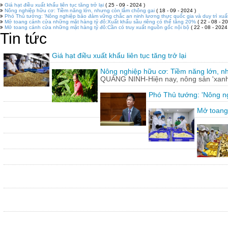
Giá hạt điều xuất khẩu liên tục tăng trở lại
( 25 - 09 - 2024 )
Nông nghiệp hữu cơ: Tiềm năng lớn, nhưng còn lắm chông gai
( 18 - 09 - 2024 )
Phó Thủ tướng: 'Nông nghiệp bảo đảm vững chắc an ninh lương thực quốc gia và duy trì xuấ
Mở toang cánh cửa những mặt hàng tỷ đô:Xuất khẩu sầu riêng có thể tăng 20%
( 22 - 08 - 20
Mở toang cánh cửa những mặt hàng tỷ đô:Cần có truy xuất nguồn gốc nội bộ
( 22 - 08 - 2024
Tin tức
Giá hạt điều xuất khẩu liên tục tăng trở lại
Nông nghiệp hữu cơ: Tiềm năng lớn, n
QUẢNG NINH-Hiện nay, nông sản 'xanh'
Phó Thủ tướng: 'Nông ng
Mở toang