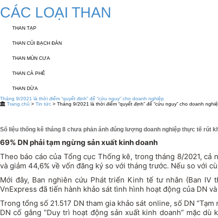
CÁC LOẠI THAN
THAN TẠP
THAN CỦI BẠCH ĐÀN
THAN MÙN CƯA
THAN CÀ PHÊ
THAN DỪA
Tháng 9/2021 là thời điểm “quyết định” để “cứu nguy” cho doanh nghiệp
Trang chủ
>
Tin tức
> Tháng 9/2021 là thời điểm “quyết định” để “cứu nguy” cho doanh nghi
Số liệu thống kê tháng 8 chưa phản ánh đúng lượng doanh nghiệp thực tế rút k
69% DN phải tạm ngừng sản xuất kinh doanh
Theo báo cáo của Tổng cục Thống kê, trong tháng 8/2021, cả n
và giảm 44,6% về vốn đăng ký so với tháng trước. Nếu so với c
Mới đây, Ban nghiên cứu Phát triển Kinh tế tư nhân (Ban IV
VnExpress đã tiến hành khảo sát tình hình hoạt động của DN và
Trong tổng số 21.517 DN tham gia khảo sát online, số DN “Tạm 
DN cố gắng “Duy trì hoạt động sản xuất kinh doanh” mặc dù 