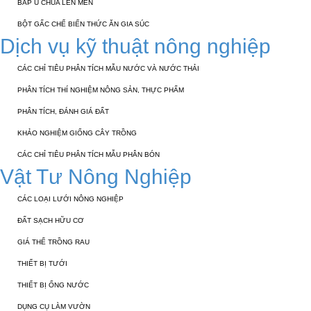
BẮP Ủ CHUA LÊN MEN
BỘT GẤC CHẾ BIẾN THỨC ĂN GIA SÚC
Dịch vụ kỹ thuật nông nghiệp
CÁC CHỈ TIÊU PHÂN TÍCH MẪU NƯỚC VÀ NƯỚC THẢI
PHÂN TÍCH THÍ NGHIỆM NÔNG SẢN, THỰC PHẨM
PHÂN TÍCH, ĐÁNH GIÁ ĐẤT
KHẢO NGHIỆM GIỐNG CÂY TRỒNG
CÁC CHỈ TIÊU PHÂN TÍCH MẪU PHÂN BÓN
Vật Tư Nông Nghiệp
CÁC LOẠI LƯỚI NÔNG NGHIỆP
ĐẤT SẠCH HỮU CƠ
GIÁ THỂ TRỒNG RAU
THIẾT BỊ TƯỚI
THIẾT BỊ ỐNG NƯỚC
DỤNG CỤ LÀM VƯỜN