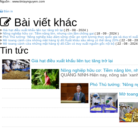
Nguồn : www.tintaynguyen.com
Bản in
Bài viết khác
Giá hạt điều xuất khẩu liên tục tăng trở lại
( 25 - 09 - 2024 )
Nông nghiệp hữu cơ: Tiềm năng lớn, nhưng còn lắm chông gai
( 18 - 09 - 2024 )
Phó Thủ tướng: 'Nông nghiệp bảo đảm vững chắc an ninh lương thực quốc gia và duy trì xuấ
Mở toang cánh cửa những mặt hàng tỷ đô:Xuất khẩu sầu riêng có thể tăng 20%
( 22 - 08 - 20
Mở toang cánh cửa những mặt hàng tỷ đô:Cần có truy xuất nguồn gốc nội bộ
( 22 - 08 - 2024
Tin tức
Giá hạt điều xuất khẩu liên tục tăng trở lại
Nông nghiệp hữu cơ: Tiềm năng lớn, n
QUẢNG NINH-Hiện nay, nông sản 'xanh'
Phó Thủ tướng: 'Nông ng
Mở toang