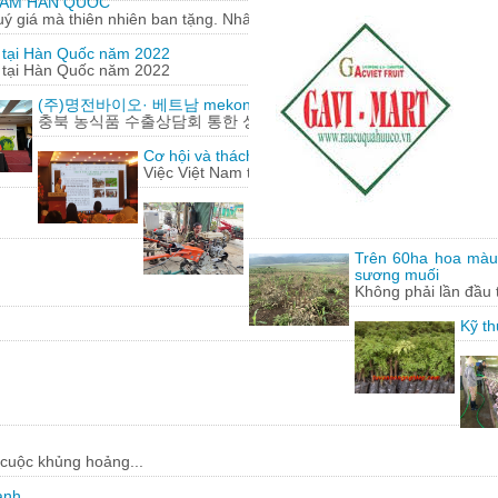
 SÂM HÀN QUỐC
 giá mà thiên nhiên ban tặng. Nhân sâm có nguồn gốc từ...
m tại Hàn Quốc năm 2022
m tại Hàn Quốc năm 2022
(주)명전바이오· 베트남 mekong herbals corporation 기업 100
충북 농식품 수출상담회 통한 성과에 감사
Cơ hội và thách thức cho nông sản Việt Nam khi h
Việc Việt Nam tham gia hàng loạt các hiệp định t
Lão nông 'gàn' sáng chế hàng loạt
Từ những động cơ, phụ tùng xe má
Trên 60ha hoa màu
sương muối
Không phải lần đầu 
Kỹ th
 cuộc khủng hoảng...
ạnh