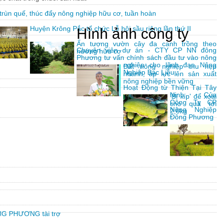
trùn quế, thúc đẩy nông nghiệp hữu cơ, tuần hoàn
Huyện Krông Pắc tổ chức Lễ hội sầu riêng lần thứ II
Hình ảnh công ty
Ấn tượng vườn cây đa canh trồng theo
Chuyên viên dự án - CTY CP NN đông
hướng hữu cơ
Phương tư vấn chính sách đầu tư vào nông
nghiệp cho lãnh đạo Nông
Đất nông nghiệp thu hẹp
Nghiệp Bạc Liêu
nhanh, áp lực lên sản xuất
nông nghiệp bền vững
Hoạt Động từ Thiện Tại Tây
Ninh Của
'Bí kíp' để xoài
Công Ty CP
cho quả tới
Nông Nghiệp
2,6kg
Đông Phương
G PHƯƠNG tài trợ