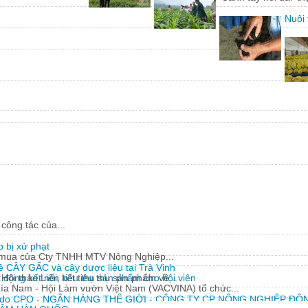
Nuôi 
công tác của...
 bị xử phạt
y mua của Cty TNHH MTV Nông Nghiệp...
về CÂY GẤC và cây dược liệu tại Trà Vinh
động kết nối, tiêu thụ sản phẩm cho hội viên
Hội thảo Liên kết tiêu thụ sản phẩm về...
hía Nam - Hội Làm vườn Việt Nam (VACVINA) tổ chức...
 do CPO - NGÂN HÀNG THẾ GIỚI - CÔNG TY CP NÔNG NGHIỆP ĐÔN