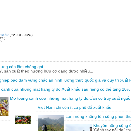
t khẩu'
( 22 - 08 - 2024 )
24 )
 )
hưng còn lắm chông gai
, sản xuất theo hướng hữu cơ đang được nhiều...
hiệp bảo đảm vững chắc an ninh lương thực quốc gia và duy trì xuất 
 cánh cửa những mặt hàng tỷ đô:Xuất khẩu sầu riêng có thể tăng 20%
Mở toang cánh cửa những mặt hàng tỷ đô:Cần có truy xuất nguồ
Việt Nam chỉ còn ít cà phê để xuất khẩu
Làm nông không tốn công phun th
Khuyến nông cộng đồ
'Cánh tay nối dài' t