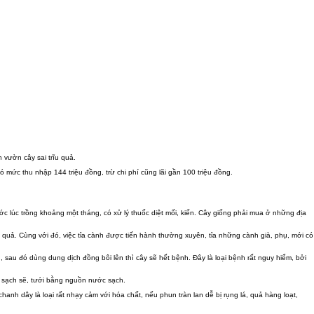
 vườn cây sai trĩu quả.
 thu nhập 144 triệu đồng, trừ chi phí cũng lãi gần 100 triệu đồng.
́c trồng khoảng một tháng, có xử lý thuốc diệt mối, kiến. Cây giống phải mua ở những địa
quả. Cùng với đó, việc tỉa cành được tiến hành thường xuyên, tỉa những cành già, phụ, mới có
 sau đó dùng dung dịch đồng bôi lên thì cây sẽ hết bệnh. Đây là loại bệnh rất nguy hiểm, bởi
n sạch sẽ, tưới bằng nguồn nước sạch.
chanh dây là loại rất nhạy cảm với hóa chất, nếu phun tràn lan dễ bị rụng lá, quả hàng loạt,