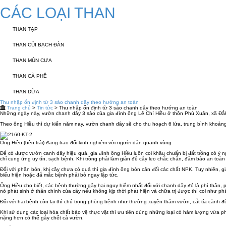
CÁC LOẠI THAN
THAN TẠP
THAN CỦI BẠCH ĐÀN
THAN MÙN CƯA
THAN CÀ PHÊ
THAN DỪA
Thu nhập ổn định từ 3 sào chanh dây theo hướng an toàn
Trang chủ
>
Tin tức
> Thu nhập ổn định từ 3 sào chanh dây theo hướng an toàn
Những ngày này, vườn chanh dây 3 sào của gia đình ông Lê Chí Hiều ở thôn Phú Xuân, xã Đắ
Theo ông Hiều thì dự kiến năm nay, vườn chanh dây sẽ cho thu hoạch 6 lứa, trung bình khoảng 2 tấn/
Ông Hiều (bên trái) đang trao đổi kinh nghiệm với người dân quanh vùng
Để có được vườn canh dây hiệu quả, gia đình ông Hiều luôn coi khâu chuẩn bị đất trồng có ý nghĩa
chỉ cung ứng uy tín, sạch bệnh. Khi trồng phải làm giàn để cây leo chắc chắn, đảm bảo an toàn 
Đối với phân bón, khi cây chưa có quả thì gia đình ông bón cân đối các chất NPK. Tuy nhiên, gia đ
biểu hiện hoặc đã mắc bệnh phải bỏ ngay lập tức.
Ông Hiều cho biết, các bệnh thường gây hại nguy hiểm nhất đối với chanh dây đó là phì thân, ph
nó phát sinh ở thân chính của cây nếu không kịp thời phát hiện và chữa trị được thì coi như phả
Đối với hai bệnh còn lại thì chú trọng phòng bệnh như thường xuyên thăm vườn, cắt tỉa cành để
Khi sử dụng các loại hóa chất bảo vệ thực vật thì ưu tiên dùng những loại có hàm lượng vừa pha
nặng hơn có thể gây chết cả vườn.