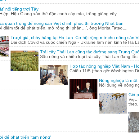
' nổi tiếng trời Tây
ệp, Hậu Giang xóa thế độc canh cây mía, trồng giống cây...
óa quan trọng để nông sản Việt chinh phục thị trường Nhật Bản
ời điểm tốt để phát triển, mở rộng thị phần…', ông Morita Tateo,...
Trượt giá, cháy hàng tại Hà Lan: Cơ hội rộng mở cho nông sản Vi
Đại dịch Covid và cuộc chiến Nga - Ukraine làm nền kinh tế Hà La
Trái cây Thái Lan cũng tắc đường sang Trung Qu
Sầu riêng và nhiều loại trái cây Thái Lan đang tắ
Hợp tác nông nghiệp Việt Nam - Ho
Chiều 11/5 (theo giờ Washington D
Nông nghiệp là một l
Nội dung về nông n
Giá p
Việc
theo,
 để phát triển 'tam nông'