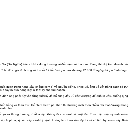
k Nia (Gia Nghĩa) luôn có khá đông thương lái đến tận nơi thu mua. Đang thời kỳ kinh doanh nên
lứa, gia đình ông sẽ thu về 12 tấn.Với giá bán khoảng 12.000 đồng/kg thì gia đình ông có mức
 quan trọng hàng đầu không kém gì về nguồn giống. Theo đó, ông để đất trắng sạch sẽ trước lu
lúc cây ra quả hàng loạt ở thời kỳ cho thu hoạch.
ình ông phải tùy vào từng thời kỳ để bổ sung đầy đủ các vi lượng để quả ra đều, chống rụng 
ấn trắng và thán thư. Để chữa bệnh phì thân thì thường rạch theo chiều phì một đường thẳng,
i nhổ bỏ.
 tạo sự thông thoáng, nhất là việc không để cho cành sát mặt đất. Thực hiện việc vệ sinh vườ
̉i, chỉ phun, xịt vào cây, cành bị bệnh, không làm theo kiểu đại trà sẽ vô tình hại vườn cây. Bởi 