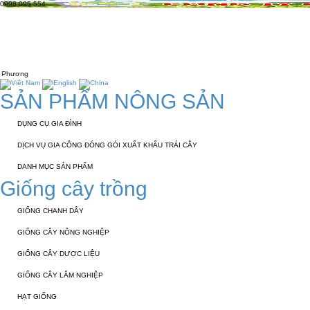
0908 005 554
TRANG CHỦ
GIỚI THIỆU
KỸ THUẬT 
LIÊN HỆ
SẢN PHẨM NÔNG SẢN
DỤNG CỤ GIA ĐÌNH
DỊCH VỤ GIA CÔNG ĐÓNG GÓI XUẤT KHẨU TRÁI CÂY
DANH MỤC SẢN PHẨM
Giống cây trồng
GIỐNG CHANH DÂY
GIỐNG CÂY NÔNG NGHIỆP
GIỐNG CÂY DƯỢC LIỆU
GIỐNG CÂY LÂM NGHIỆP
HẠT GIỐNG