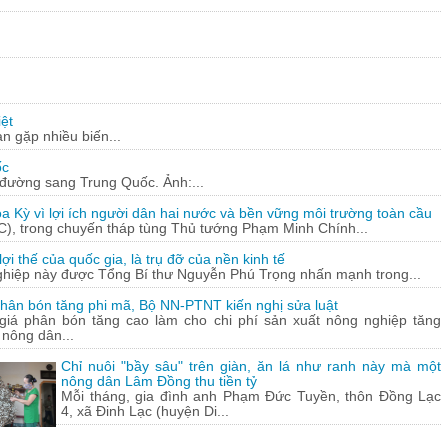
ệt
n gặp nhiều biến...
ốc
c đường sang Trung Quốc. Ảnh:...
a Kỳ vì lợi ích người dân hai nước và bền vững môi trường toàn cầu
C), trong chuyến tháp tùng Thủ tướng Phạm Minh Chính...
ợi thế của quốc gia, là trụ đỡ của nền kinh tế
ghiệp này được Tổng Bí thư Nguyễn Phú Trọng nhấn mạnh trong...
hân bón tăng phi mã, Bộ NN-PTNT kiến nghị sửa luật
 giá phân bón tăng cao làm cho chi phí sản xuất nông nghiệp tăng
 nông dân...
Chỉ nuôi "bầy sâu" trên giàn, ăn lá như ranh này mà một
nông dân Lâm Đồng thu tiền tỷ
Mỗi tháng, gia đình anh Phạm Đức Tuyền, thôn Đồng Lạc
4, xã Đinh Lạc (huyện Di...