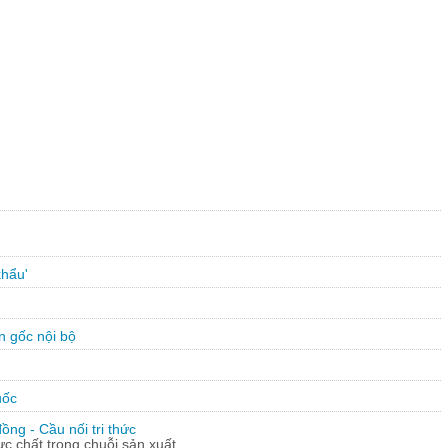
khẩu'
n gốc nội bộ
uốc
ng - Cầu nối tri thức
hực chất trong chuỗi sản xuất