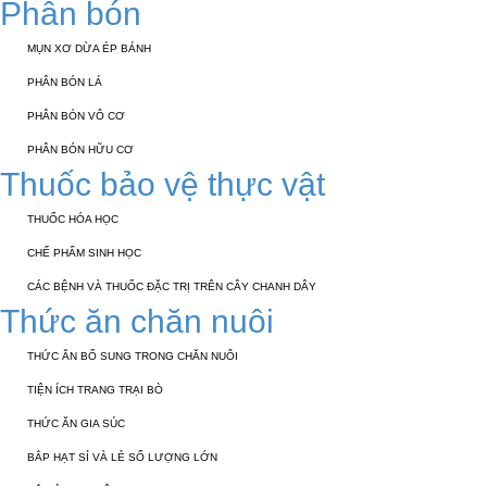
Phân bón
MỤN XƠ DỪA ÉP BÁNH
PHÂN BÓN LÁ
PHÂN BÓN VÔ CƠ
PHÂN BÓN HỮU CƠ
Thuốc bảo vệ thực vật
THUỐC HÓA HỌC
CHẾ PHẨM SINH HỌC
CÁC BỆNH VÀ THUỐC ĐẶC TRỊ TRÊN CÂY CHANH DÂY
Thức ăn chăn nuôi
THỨC ĂN BỔ SUNG TRONG CHĂN NUÔI
TIỆN ÍCH TRANG TRẠI BÒ
THỨC ĂN GIA SÚC
BẮP HẠT SỈ VÀ LẺ SỐ LƯỢNG LỚN