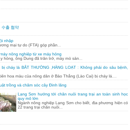
만불 수출 협약
ội nhập
hương mại tự do (FTA) góp phần...
 máy nông nghiệp từ xe máy hỏng
y hỏng, ông Dung đã trăn trở, mày mò sản...
 bị cháy lá BÂT THƯỜNG ,HÀNG LOẠT : Không phải do sâu bệnh,
tiên hoa màu của nông dân ở Bảo Thắng (Lào Cai) bị cháy lá....
uật trồng và chăm sóc cây Đinh lăng
Lạng Sơn hướng tới chăn nuôi trang trại an toàn sinh học
quy mô lớn
Ngành nông nghiệp Lạng Sơn cho biết, địa phương hiện có
22 trang trại chăn nuôi...