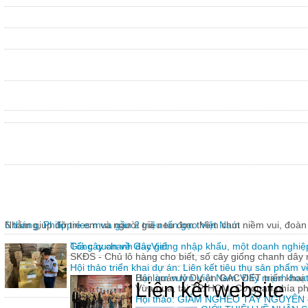
6 tháng, Philippines mua gần 2 triệu tấn gạo Việt Nam
Nhằm giúp đỡ trẻ em và người già neo đơn thêm chút niềm vui, đoàn 
Giả cây chanh dây giống nhập khẩu, một doanh nghiệp
Tổng quan về GacViet
SKĐS - Chủ lô hàng cho biết, số cây giống chanh dâ
Hội thảo triển khai dự án: Liên kết tiêu thụ sản phẩm 
Hội làm vườn Việt Nam: Đẩy mạnh hoạt 
Ban quản lý Dự án GACVIET triển khai: 
Liên kết website
Vừa qua, tại TP. HCM, Cơ quan phía p
Hội thảo: GIẢM NGHÈO TÂY NGUYÊN